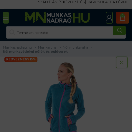
SZÁLLÍTÁS ÉS KÉZBESÍTÉS
KAPCSOLATBA LÉPNI
0
Munkasnadrag.hu
Munkaruha
Női munkaruha
Női munkavédelmi pólók és pulóverek
KEDVEZMÉNY 15%
KA