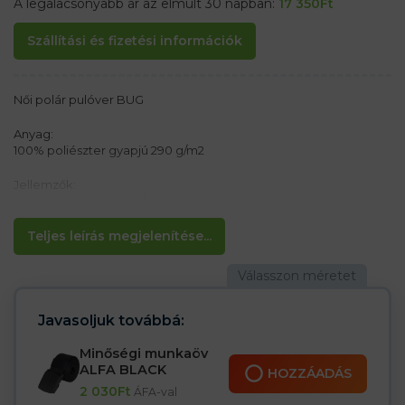
A legalacsonyabb ár az elmúlt 30 napban:
17 350
Ft
Szállítási és fizetési információk
Női polár pulóver BUG
Anyag:
100% poliészter gyapjú 290 g/m2
Jellemzők:
– Meleg és nagyon kellemes tapintású anyag
– Cipzáros záródás + belső szegély
– 2 oldalzseb cipzárral
Teljes leírás megjelenítése...
– Ujjak, derékrészek és kapucni puha elasztikus szegéllyel
A modern dizájn és színkombinációk nemcsak munkához,
hanem sportoláshoz is ideálisak
Javasoljuk továbbá:
Minőségi munkaöv
ALFA BLACK
HOZZÁADÁS
2 030
Ft
ÁFA-val