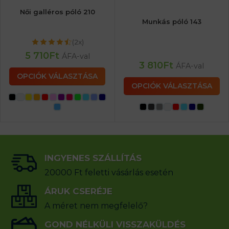
Női galléros póló 210
Munkás póló 143
(2x)
5 710
Ft
ÁFA-val
3 810
Ft
ÁFA-val
OPCIÓK VÁLASZTÁSA
OPCIÓK VÁLASZTÁSA
INGYENES SZÁLLÍTÁS
20000 Ft feletti vásárlás esetén
ÁRUK CSERÉJE
A méret nem megfelelő?
GOND NÉLKÜLI VISSZAKÜLDÉS