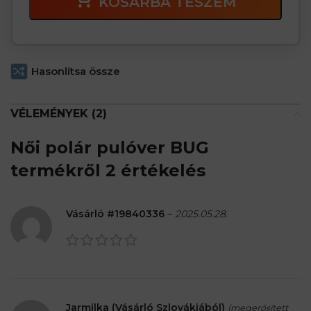
KOSÁRBA TESZEM
Hasonlítsa össze
VÉLEMÉNYEK (2)
Női polár pulóver BUG
termékről 2 értékelés
Vásárló #19840336
–
2025.05.28.
Jarmilka (Vásárló Szlovákiából)
(megerősített