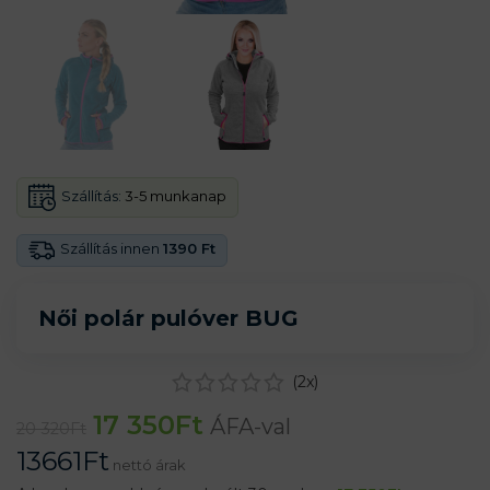
Szállítás:
3-5 munkanap
Szállítás innen
1390 Ft
Női polár pulóver BUG
(
2
x)
17 350
Ft
ÁFA-val
20 320
Ft
13661
Ft
nettó árak