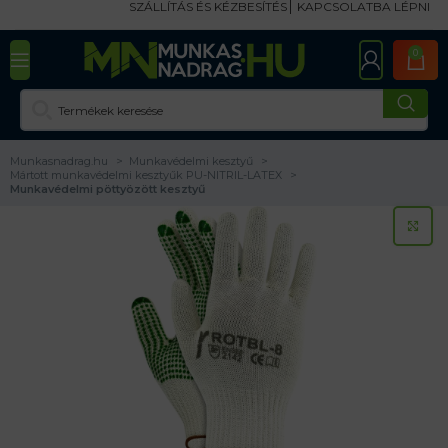
SZÁLLÍTÁS ÉS KÉZBESÍTÉS
KAPCSOLATBA LÉPNI
0
Munkasnadrag.hu
Munkavédelmi kesztyű
Mártott munkavédelmi kesztyűk PU-NITRIL-LATEX
Munkavédelmi pöttyözött kesztyű
KA