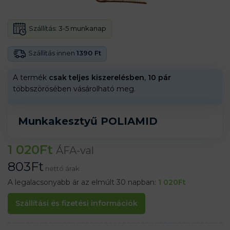
Szállítás:
3-5 munkanap
Szállítás innen
1390 Ft
A termék
csak teljes kiszerelésben
,
10 pár
többszörösében vásárolható meg.
Munkakesztyű POLIAMID
1 020
Ft
ÁFA-val
803
Ft
nettó árak
A legalacsonyabb ár az elmúlt 30 napban:
1 020
Ft
Szállítási és fizetési információk