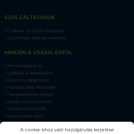
SZOLGÁLTATÁSOK
Gyakran Ismételt Kérdések
Személyes adatok védelme
MINDEN A VÁSÁRLÁSRÓL
Mérettáblázatok
Szállítás és kézbesítés
Csere és reklamáció
Felhasználási feltételek
Panaszkezelési eljárás
Elállás a szerződéstől
Elállási információk
Kapcsolatba lépni
Gyakran Ismételt Kérdések
A cookie-khoz való hozzájárulás kezelése
Cookie-beállítások