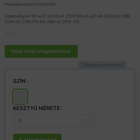
Munkakesztyű POLIAMID
Szabványok: EN 420: 2003+A1: 2009 (PN-E 420+A1: 2012) EN 388:
2016+A1: 2018 (PN-EN 388+A1: 2019 -01)
Anyag:
Különleges kötött pamut belsejében, poliamid HT kívül
PVC célok a palmonon
Teljes leírás megjelenítése...
Tulajdonságok:
– kötött kesztyű
– Célok mindkét oldalon
– A célok javítják az objektumok tapadását és kezelését
– Zökkenőmentes
SZÍN
– Rugalmas mandzsetta
KESZTYŰ MÉRETE