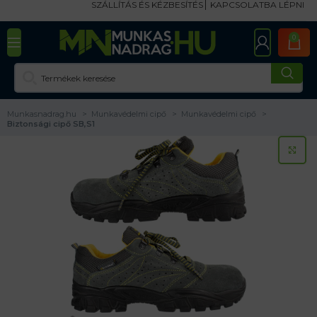
SZÁLLÍTÁS ÉS KÉZBESÍTÉS
KAPCSOLATBA LÉPNI
0
Munkasnadrag.hu
Munkavédelmi cipő
Munkavédelmi cipő
Biztonsági cipő SB,S1
KA