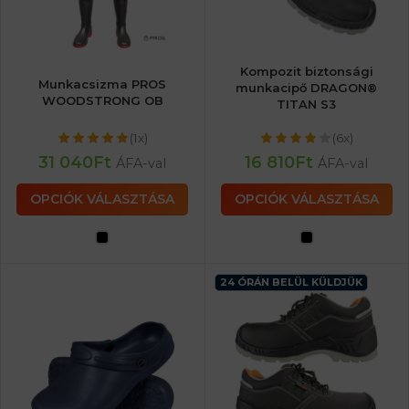
Kompozit biztonsági
Munkacsizma PROS
munkacipő DRAGON®
WOODSTRONG OB
TITAN S3
(1x)
(6x)
31 040
Ft
16 810
Ft
ÁFA-val
ÁFA-val
OPCIÓK VÁLASZTÁSA
OPCIÓK VÁLASZTÁSA
24 ÓRÁN BELÜL KÜLDJÜK