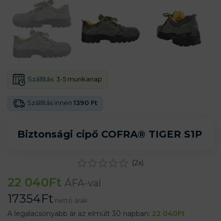
Szállítás:
3-5 munkanap
Szállítás innen
1390 Ft
Biztonsági cipő COFRA® TIGER S1P
(
2
x)
22 040
Ft
ÁFA-val
17354
Ft
nettó árak
A legalacsonyabb ár az elmúlt 30 napban:
22 040
Ft