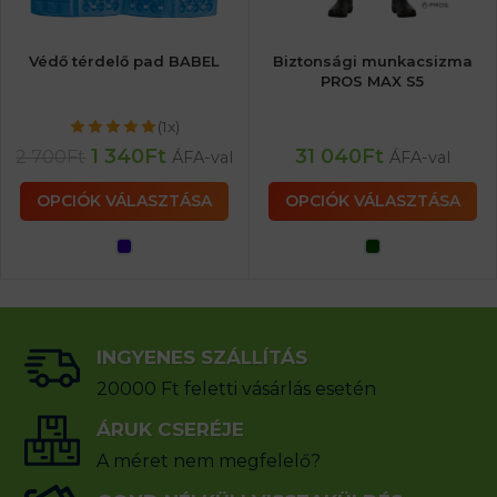
Védő térdelő pad BABEL
Biztonsági munkacsizma
PROS MAX S5
(1x)
1 340
Ft
31 040
Ft
2 700
Ft
ÁFA-val
ÁFA-val
OPCIÓK VÁLASZTÁSA
OPCIÓK VÁLASZTÁSA
INGYENES SZÁLLÍTÁS
20000 Ft feletti vásárlás esetén
ÁRUK CSERÉJE
A méret nem megfelelő?