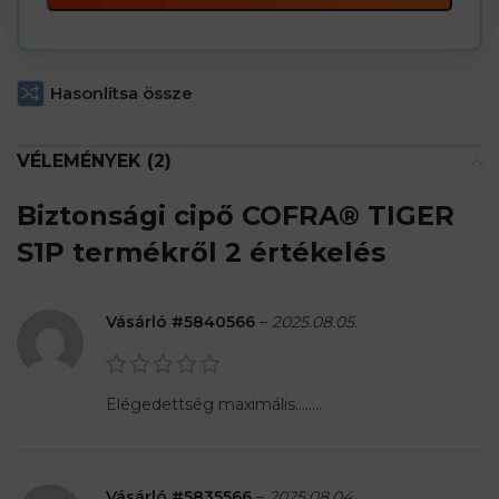
Hasonlítsa össze
VÉLEMÉNYEK (2)
Biztonsági cipő COFRA® TIGER
S1P
termékről 2 értékelés
Vásárló #5840566
–
2025.08.05.
Elégedettség maximális……..
Vásárló #5835566
–
2025.08.04.