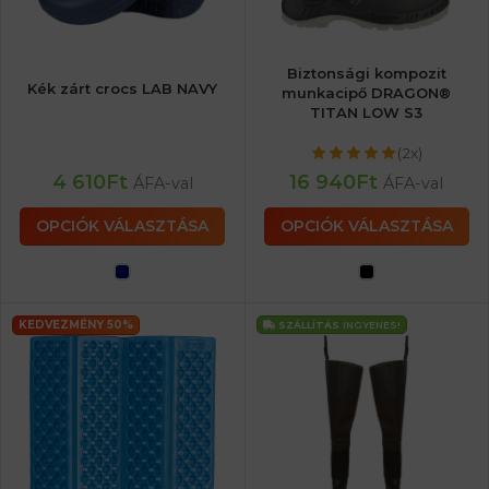
Biztonsági kompozit
Kék zárt crocs LAB NAVY
munkacipő DRAGON®
TITAN LOW S3
(2x)
4 610
Ft
16 940
Ft
ÁFA-val
ÁFA-val
OPCIÓK VÁLASZTÁSA
OPCIÓK VÁLASZTÁSA
KEDVEZMÉNY 50%
SZÁLLÍTÁS
INGYENES!