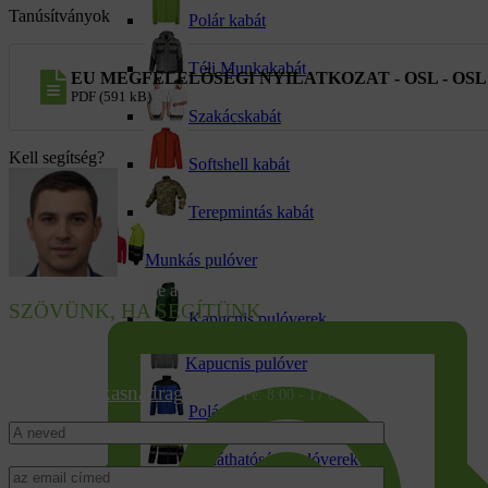
Tanúsítványok
Polár kabát
Téli Munkakabát
EU MEGFELELŐSÉGI NYILATKOZAT - OSL - OSL
PDF (591 kB)
Szakácskabát
Kell segítség?
Softshell kabát
Terepmintás kabát
Munkás pulóver
Tanácsra van szüksége a választáshoz?
SZÖVÜNK, HA SEGÍTÜNK
Kapucnis pulóverek
Kapucnis pulóver
info@munkasnadrag.hu
Hé - Pé: 8:00 - 17:00
Polár pulóverek
Jól láthatósági pulóverek