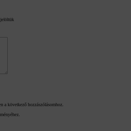
jelöltük
en a következő hozzászólásomhoz.
leményéhez.