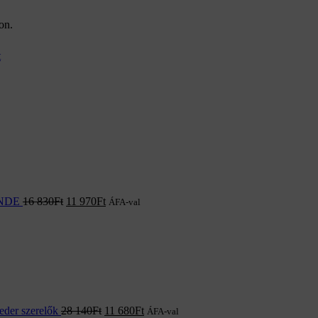
on.
t
RANDE
16 830
Ft
11 970
Ft
ÁFA-val
der szerelők
28 140
Ft
11 680
Ft
ÁFA-val