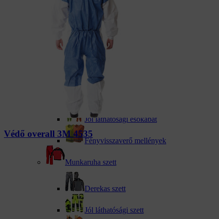
Jól láthatósági nadrág
Jól láthatósági Kabát
Fényvisszaverő készletek
Jól láthatósági pulóverek
Fényvisszaverő pólók
Jól láthatósági esőkabát
Védő overall 3M 4535
Fényvisszaverő mellények
Munkaruha szett
Derekas szett
Jól láthatósági szett