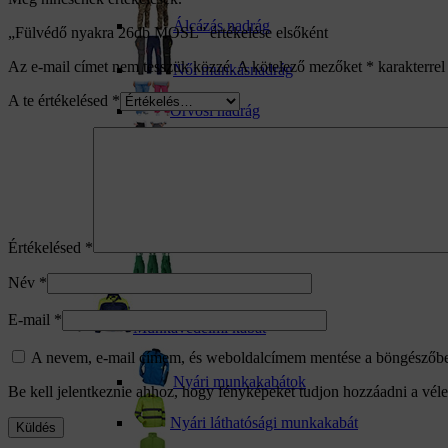
Álcázás nadrág
„Fülvédő nyakra 26db MOSL” értékelése elsőként
Az e-mail címet nem tesszük közzé.
A kötelező mezőket
*
karakterrel 
Női munkásnadrág
A te értékelésed
*
Orvosi nadrág
Szakács nadrág
Melegítőnadrág
Téli dereknadrág
Értékelésed
*
Név
*
Téli kertésznadrág
E-mail
*
Munkavédelmi kabát
A nevem, e-mail címem, és weboldalcímem mentése a böngészőb
Nyári munkakabátok
Be kell jelentkeznie ahhoz, hogy fényképeket tudjon hozzáadni a vé
Nyári láthatósági munkakabát