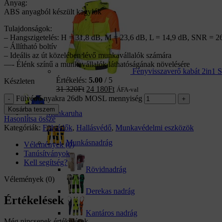
Anyag:
ABS anyagból készült kagylók
Tulajdonságok:
– Hangszigetelés: H = 31,8 dB, M = 23,6 dB, L = 14,9 dB, SNR = 2
– Állítható boltív
– Ideális az út közelében lévő munkavállalók számára
—- Élénk színű a munkavállalók láthatóságának növelésére
Fényvisszaverő kabát 2in
Értékelés:
5.00
/ 5
Készleten
31 320
Ft
24 180
Ft
ÁFA-val
Fülvédő nyakra 26db MOSL mennyiség
Kosárba teszem
Munkaruha
Hasonlítsa össze
Kategóriák:
Fülvédők
,
Hallásvédő
,
Munkavédelmi eszközök
Munkásnadrág
Vélemények (0)
Tanúsítványok
Kell segítség?
Rövidnadrág
Vélemények (0)
Derekas nadrág
Értékelések
Kantáros nadrág
Még nincsenek értékelések.