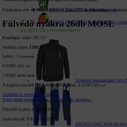
Vásároljon érte
40 000
Ft
többet és kap a
KEDVEZMÉNYEK -Munkásnadrág
2% kedvezmény
a vásárlás
Fülvédő nyakra 26db MOSL
KEDVEZMÉNYEK - Jól láthatósági kabá
ELADÓ A KATEGÓRIÁBAN
Katalógus szám: 281717
Szállítás innen
1390 Ft
Szállítás:
3-5 munkanap
4 610
Ft
ÁFA-val
3 630
Ft
nettó árak
Softshell munkakabát G
A legalacsonyabb ár az elmúlt 30 napban:
4 610
Ft
ÁFA-val
Szállítási és fizetési információk
Teljes leírás megjelenítése...
Teljes leírás elrejtése...
Fülvédő nyakra 26db MOSL
Szabványok: EN 352-1: 2002
PROFI COOL WIN téli heve