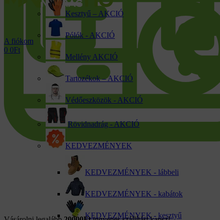
Kesztyű – AKCIÓ
Pólók - AKCIÓ
A fiókom
0
0
Ft
Mellény AKCIÓ
Tartozékok – AKCIÓ
Védőeszközök - AKCIÓ
Rövidnadrág - AKCIÓ
KEDVEZMÉNYEK
KEDVEZMÉNYEK - lábbeli
KEDVEZMÉNYEK - kabátok
kattints a kinagyításhoz
KEDVEZMÉNYEK - kesztyű
Vásárolni legalább
20000Ft
ingyenes szállítást kapsz!