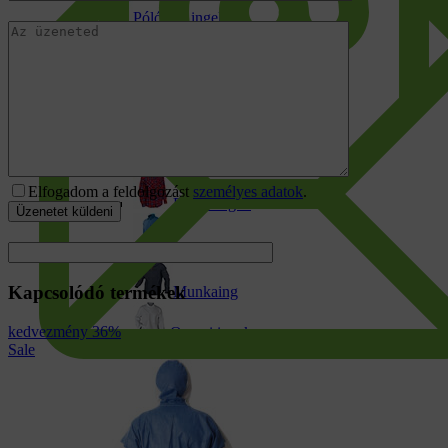
Pólók és ingek
Pólok
Galléros póló
Hosszú ujjú pólók
Elfogadom a feldolgozást
személyes adatok
.
Flanel ingek
Gasztro ing
Kapcsolódó termékek
Munkaing
kedvezmény 36%
Orvosi ingek
Sale
Orvosi tunikák
Jól láthatósági ruházat