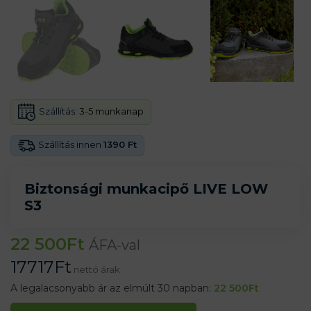
Szállítás:
3-5 munkanap
Szállítás innen
1390 Ft
Biztonsági munkacipő LIVE LOW
S3
22 500
Ft
ÁFA-val
17717
Ft
nettó árak
A legalacsonyabb ár az elmúlt 30 napban:
22 500
Ft