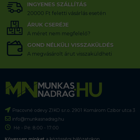
INGYENES SZÁLLÍTÁS
20000 Ft feletti vásárlás esetén
ÁRUK CSERÉJE
A méret nem megfelelő?
GOND NÉLKÜLI VISSZAKÜLDÉS
A megvásárolt árut visszaküldheti
Pracovné odevy ZIKO s.r.o. 2901 Komárom Czibor utca 3
info@munkasnadrag.hu
Hé - Pé: 8:00 - 17:00
Kövessen minket
a közösségi hálózatokon