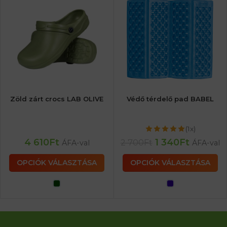
Zöld zárt crocs LAB OLIVE
Védő térdelő pad BABEL
(1x)
4 610
Ft
1 340
Ft
2 700
Ft
ÁFA-val
ÁFA-val
OPCIÓK VÁLASZTÁSA
OPCIÓK VÁLASZTÁSA