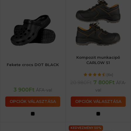
Kompozit munkacipő
CARLOW S1
Fekete crocs DOT BLACK
(6x)
7 800
Ft
20 980
Ft
ÁFA-
3 900
Ft
ÁFA-val
val
OPCIÓK VÁLASZTÁSA
OPCIÓK VÁLASZTÁSA
KEDVEZMÉNY 50%