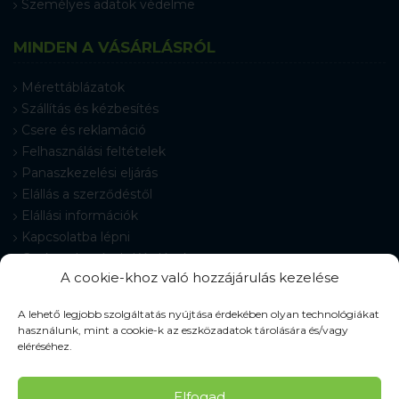
Személyes adatok védelme
MINDEN A VÁSÁRLÁSRÓL
Mérettáblázatok
Szállítás és kézbesítés
Csere és reklamáció
Felhasználási feltételek
Panaszkezelési eljárás
Elállás a szerződéstől
Elállási információk
Kapcsolatba lépni
Gyakran Ismételt Kérdések
A cookie-khoz való hozzájárulás kezelése
Cookie-beállítások
A lehető legjobb szolgáltatás nyújtása érdekében olyan technológiákat
használunk, mint a cookie-k az eszközadatok tárolására és/vagy
eléréséhez.
© 2026 Pracovné odevy ZIKO s. r. o., minden jog fenntartva.
Elfogad