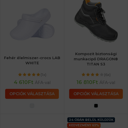
Kompozit biztonsági
Fehér élelmiszer-crocs LAB
munkacipő DRAGON®
WHITE
TITAN S3
(1x)
(6x)
4 610
Ft
16 810
Ft
ÁFA-val
ÁFA-val
OPCIÓK VÁLASZTÁSA
OPCIÓK VÁLASZTÁSA
24 ÓRÁN BELÜL KÜLDJÜK
KEDVEZMÉNY 63%