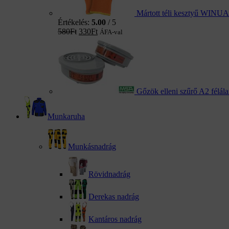
Mártott téli kesztyű WINUA
Értékelés:
5.00
/ 5
580
Ft
330
Ft
ÁFA-val
Gőzök elleni szűrő A2 félá
Munkaruha
Munkásnadrág
Rövidnadrág
Derekas nadrág
Kantáros nadrág