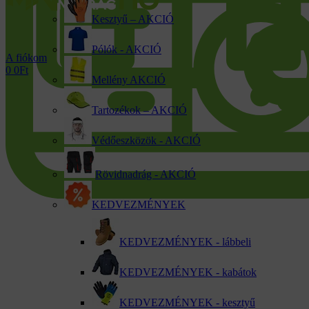
Kesztyű – AKCIÓ
Pólók - AKCIÓ
A fiókom
0
0
Ft
Mellény AKCIÓ
Tartozékok – AKCIÓ
Védőeszközök - AKCIÓ
Rövidnadrág - AKCIÓ
KEDVEZMÉNYEK
KEDVEZMÉNYEK - lábbeli
KEDVEZMÉNYEK - kabátok
KEDVEZMÉNYEK - kesztyű