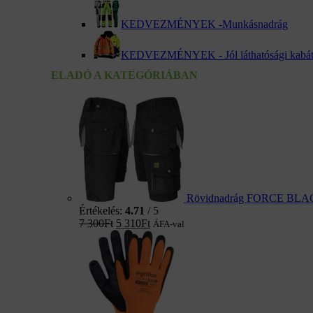
KEDVEZMÉNYEK -Munkásnadrág
KEDVEZMÉNYEK - Jól láthatósági kabá
ELADÓ A KATEGÓRIÁBAN
Rövidnadrág FORCE BL
Értékelés:
4.71
/ 5
7 300
Ft
5 310
Ft
ÁFA-val