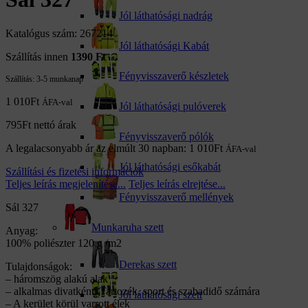
Jól láthatósági nadrág
Katalógus szám: 267214
Jól láthatósági Kabát
Szállítás innen
1390 Ft
Fényvisszaverő készletek
Szállítás:
3-5 munkanap
1 010
Ft
ÁFA-val
Jól láthatósági pulóverek
795
Ft
nettó árak
Fényvisszaverő pólók
A legalacsonyabb ár az elmúlt 30 napban:
1 010
Ft
ÁFA-val
Jól láthatósági esőkabát
Szállítási és fizetési információk
Teljes leírás megjelenítése...
Teljes leírás elrejtése...
Fényvisszaverő mellények
Sál 327
Munkaruha szett
Anyag:
100% poliészter 120 g /m2
Derekas szett
Tulajdonságok:
– háromszög alakú alak
– alkalmas divatként. Tartozék, sport és szabadidő számára
Jól láthatósági szett
– A kerület körül varrott élek