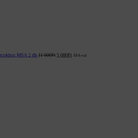
larcokhoz MSA 2 db
11 600
Ft
5 080
Ft
ÁFA-val