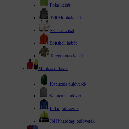
Polár kabát
Téli Munkakabát
kattints a kinagyításhoz
Szakácskabát
Softshell kabát
Terepmintás kabát
Munkás pulóver
Kapucnis pulóverek
Kapucnis pulóver
Polár pulóverek
Jól láthatósági pulóverek