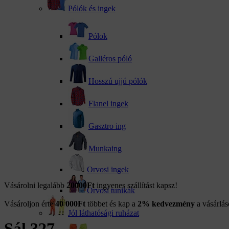
Pólók és ingek
Pólok
Galléros póló
Hosszú ujjú pólók
Flanel ingek
Gasztro ing
Munkaing
Orvosi ingek
Vásárolni legalább
20000Ft
ingyenes szállítást kapsz!
Orvosi tunikák
Vásároljon érte
40 000
Ft
többet és kap a
2% kedvezmény
a vásárlás
Jól láthatósági ruházat
Sál 327