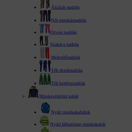
Álcázás nadrág
Női munkásnadrág
Orvosi nadrág
Szakács nadrág
Melegítőnadrág
Téli dereknadrág
Téli kertésznadrág
Munkavédelmi kabát
Nyári munkakabátok
Nyári láthatósági munkakabát