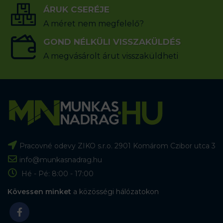
ÁRUK CSERÉJE
A méret nem megfelelő?
GOND NÉLKÜLI VISSZAKÜLDÉS
A megvásárolt árut visszaküldheti
Pracovné odevy ZIKO s.r.o. 2901 Komárom Czibor utca 3
info@munkasnadrag.hu
Hé - Pé: 8:00 - 17:00
Kövessen minket
a közösségi hálózatokon