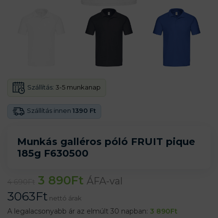
Szállítás:
3-5 munkanap
Szállítás innen
1390 Ft
Munkás galléros póló FRUIT pique
185g F630500
3 890
Ft
ÁFA-val
4 690
Ft
3063
Ft
nettó árak
A legalacsonyabb ár az elmúlt 30 napban:
3 890
Ft