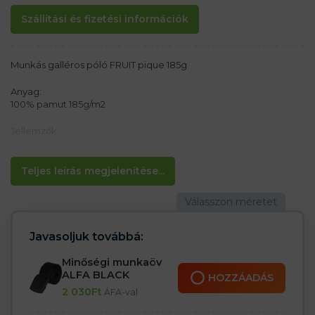
Szállítási és fizetési információk
Munkás galléros póló FRUIT pique 185g
Anyag:
100% pamut 185g/m2
Jellemzők:
– Tökéletes nedvszívó tulajdonságok
– Nem összeeső kezelés
– 2 gomb a póló színében
Teljes leírás megjelenítése...
– Szabad ujjvégek kötés nélkül
– Dupla oldalvarrás
Javasoljuk továbbá:
Minőségi munkaöv
ALFA BLACK
HOZZÁADÁS
2 030
Ft
ÁFA-val