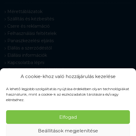
Mérettáblázatok
Szállítás és kézbesítés
Csere és reklamáció
Felhasználási feltételek
Panaszkezelési eljárás
Elállás a szerződéstől
Elállási információk
Kapcsolatba lépni
Gyakran Ismételt Kérdések
A cookie-khoz való hozzájárulás kezelése
Cookie-beállítások
A lehető legjobb szolgáltatás nyújtása érdekében olyan technológiákat
használunk, mint a cookie-k az eszközadatok tárolására és/vagy
eléréséhez.
© 2026 Pracovné odevy ZIKO s. r. o., minden jog fenntartva.
Elfogad
Beállítások megjelenítése