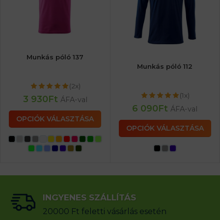
Munkás póló 137
Munkás póló 112
(2x)
(1x)
3 930
Ft
ÁFA-val
6 090
Ft
ÁFA-val
OPCIÓK VÁLASZTÁSA
OPCIÓK VÁLASZTÁSA
INGYENES SZÁLLÍTÁS
20000 Ft feletti vásárlás esetén