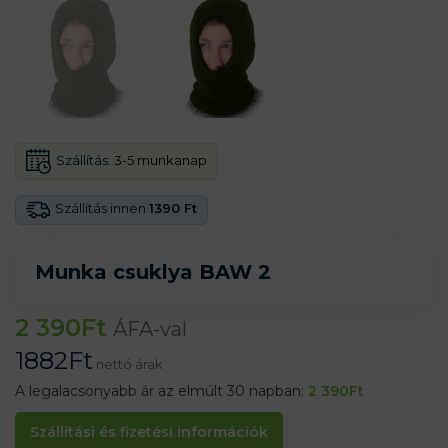
Szállítás:
3-5 munkanap
Szállítás innen
1390 Ft
Munka csuklya BAW 2
2 390
Ft
ÁFA-val
1882
Ft
nettó árak
A legalacsonyabb ár az elmúlt 30 napban:
2 390
Ft
Szállítási és fizetési információk