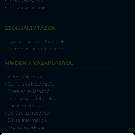
Védőeszközök
Tisztítás és higiénia
SZOLGÁLTATÁSOK
Gyakran Ismételt Kérdések
Személyes adatok védelme
MINDEN A VÁSÁRLÁSRÓL
Mérettáblázatok
Szállítás és kézbesítés
Csere és reklamáció
Felhasználási feltételek
Panaszkezelési eljárás
Elállás a szerződéstől
Elállási információk
Kapcsolatba lépni
Gyakran Ismételt Kérdések