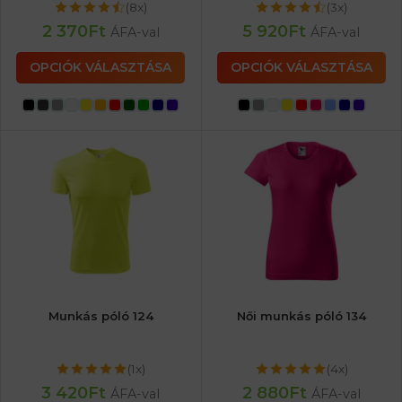
(8x)
(3x)
2 370
Ft
5 920
Ft
ÁFA-val
ÁFA-val
OPCIÓK VÁLASZTÁSA
OPCIÓK VÁLASZTÁSA
Munkás póló 124
Női munkás póló 134
(1x)
(4x)
3 420
Ft
2 880
Ft
ÁFA-val
ÁFA-val