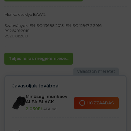
Munka csuklya BAW 2
Szabványok: EN ISO 13688:2013, EN ISO 12947-2:2016,
RS26401:2018,
RS26101:2019
Anyag:
100% akril fonal
Teljes leírás megjelenítése...
Jellemzők:
– Belül polár bélés
– Kötött téli sapka
– Alkalmas hideg időjárásra
Javasoljuk továbbá:
Minőségi munkaöv
ALFA BLACK
HOZZÁADÁS
2 030
Ft
ÁFA-val