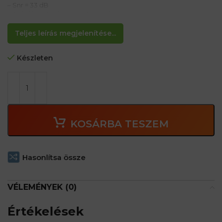
– Snr = 33 dB
– Soft, lágy, Széles tömítőgyűrűk
– Nagyon könnyű
– Az erdőgazdálkodásban, a repülőtéren és
Teljes leírás megjelenítése...
Készleten
KOSÁRBA TESZEM
Hasonlítsa össze
VÉLEMÉNYEK (0)
Értékelések