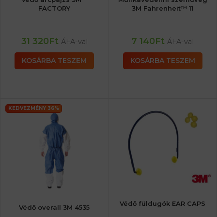
FACTORY
3M Fahrenheit™ 11
31 320
Ft
7 140
Ft
ÁFA-val
ÁFA-val
KOSÁRBA TESZEM
KOSÁRBA TESZEM
KEDVEZMÉNY 36%
Védő füldugók EAR CAPS
Védő overall 3M 4535