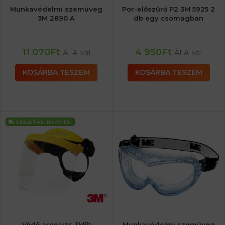
Munkavédelmi szemüveg
Por-előszűrő P2 3M 5925 2
3M 2890 A
db egy csomagban
11 070
Ft
4 950
Ft
ÁFA-val
ÁFA-val
KOSÁRBA TESZEM
KOSÁRBA TESZEM
SZÁLLÍTÁS
INGYENES!
Védő arcpajzs 3M™
Munkavédelmi szemüveg