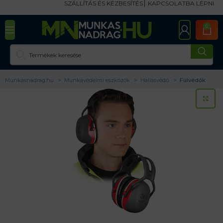
SZÁLLÍTÁS ÉS KÉZBESÍTÉS
KAPCSOLATBA LÉPNI
0
Munkasnadrag.hu
Munkavédelmi eszközök
Hallásvédő
Fülvédők
KA