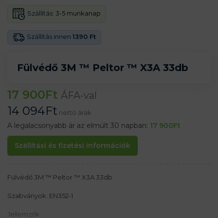
Szállítás:
3-5 munkanap
Szállítás innen
1390 Ft
Fülvédő 3M ™ Peltor ™ X3A 33db
17 900
Ft
ÁFA-val
14 094
Ft
nettó árak
A legalacsonyabb ár az elmúlt 30 napban:
17 900
Ft
Szállítási és fizetési információk
Fülvédő 3M ™ Peltor ™ X3A 33db
Szabványok: EN352-1
Jellemzők: