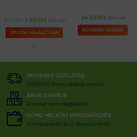
24 630
Ft
ÁFA-val
3 680
Ft
5 720
Ft
ÁFA-val
KOSÁRBA TESZEM
OPCIÓK VÁLASZTÁSA
INGYENES SZÁLLÍTÁS
20000 Ft feletti vásárlás esetén
ÁRUK CSERÉJE
A méret nem megfelelő?
GOND NÉLKÜLI VISSZAKÜLDÉS
A megvásárolt árut visszaküldheti