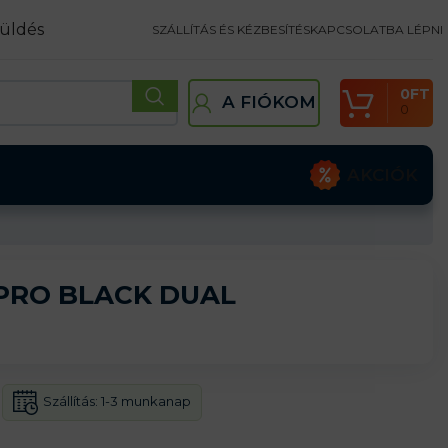
üldés
SZÁLLÍTÁS ÉS KÉZBESÍTÉS
KAPCSOLATBA LÉPNI
0
FT
A FIÓKOM
0
AKCIÓK
 PRO BLACK DUAL
Szállítás:
1-3 munkanap