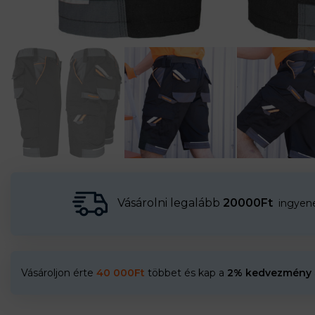
Vásárolni legalább
20000Ft
ingyenes
Vásároljon érte
40 000
Ft
többet és kap a
2% kedvezmény