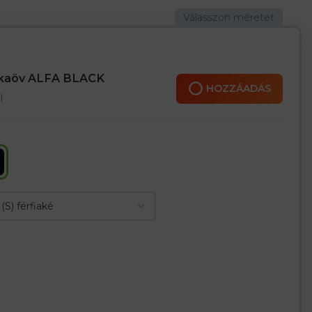
öveli a mozgás szabadságát
ülön kell megrendelni)
nkaöv ALFA BLACK
HOZZÁADÁS
l