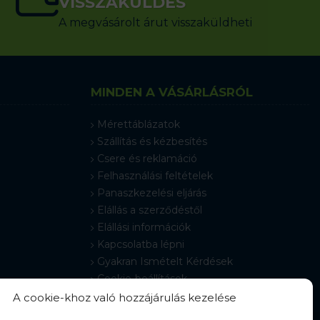
VISSZAKÜLDÉS
A megvásárolt árut visszaküldheti
MINDEN A VÁSÁRLÁSRÓL
Mérettáblázatok
Szállítás és kézbesítés
Csere és reklamáció
Felhasználási feltételek
Panaszkezelési eljárás
Elállás a szerződéstől
Elállási információk
Kapcsolatba lépni
Gyakran Ismételt Kérdések
Cookie-beállítások
A cookie-khoz való hozzájárulás kezelése