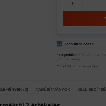
Hasonlítsa össze
Kategóriák:
AKCIÓK ÉS KEDVEZ
,
Munkásnadrág
Címke:
24 órán belül szállítjuk
ÉLEMÉNYEK (2)
TANÚSÍTVÁNYOK
KELL SEGÍTSÉ
rmékről 2 értékelés