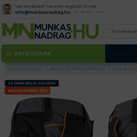
Van kérdésed? Szívesen segítünk Önnek.
info@munkasnadrag.hu
Hé - Pé: 8:00 - 17:00
KATEGÓRIÁK
MÉRETT
Munkasnadrag.hu
AKCIÓK ÉS KEDVEZMÉNYEK
Munkás Röv
24 ÓRÁN BELÜL KÜLDJÜK
KEDVEZMÉNY 17%