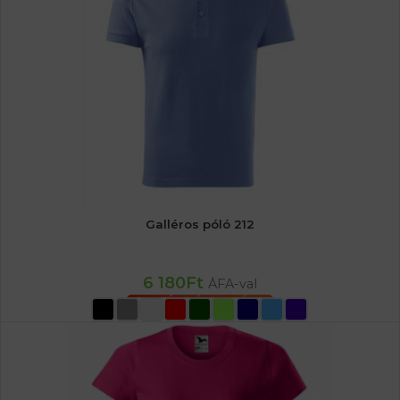
Galléros póló 212
6 180
Ft
ÁFA-val
OPCIÓK VÁLASZTÁSA