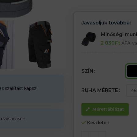
– Hátul a derékban lévő gumi n
– Két száraz cipzáras hátsó zseb
– Két oldalzseb
– Egy lábzseb száraz cipzárhoz
Javasoljuk továbbá:
Az öv nem része a csomagnak (k
Minőségi mu
2 030
Ft
ÁFA-va
SZÍN
 szállítást kapsz!
RUHA MÉRETE
Mérettáblázat
a vásárláson.
Készleten