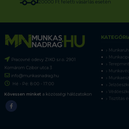
20000 Ft feletti vásárlás esetén
KATEGÓRI
Munkaruh
Munkacip
Pracovné odevy ZIKO s.r.o. 2901
Terepmint
Komárom Czibor utca 3
Munkavéd
info@munkasnadrag.hu
Munkaesz
Hé - Pé: 8:00 - 17:00
Jelzőeszk
Védőeszk
Kövessen minket
a közösségi hálózatokon
Tisztítás é