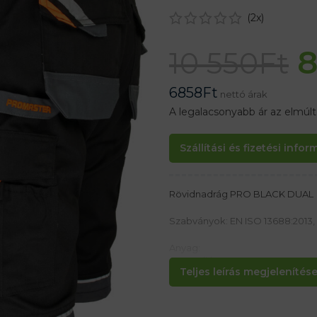
(
2
x)
8
10 550
Ft
6858
Ft
nettó árak
A legalacsonyabb ár az elmúl
Szállítási és fizetési info
Rövidnadrág PRO BLACK DUAL
Szabványok: EN ISO 13688:2013, 
Anyag:
65% poliészter, 35% pamut 295-
Teljes leírás megjelenítése.
Jellemzők:
– Vastagabb, erős és színtartó a
– Cipzáros és gombos rögzítés