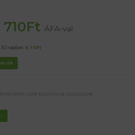
 710
Ft
ÁFA-val
t 30 napban:
8 710
Ft
rmációk
EN ISO 12947-2:2016, RS22301:2018, RS22302:2018
300 g/m²
..
nyag