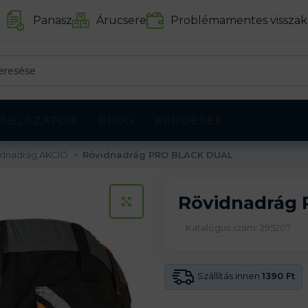
Panasz
Árucsere
Problémamentes visszak
ÁBLÁZATOK
BLOG
KÉRDÉSEK
idnadrág AKCIÓ
Rövidnadrág PRO BLACK DUAL
Rövidnadrág
KATTINTS A KINAGYÍTÁSHOZ
Katalógus szám: 295207
Szállítás innen
1390 Ft