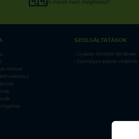
A méret nem megfelelő?
A
SZOLGÁLTATÁSOK
a
Gyakran Ismételt Kérdések
ő
Személyes adatok védelme
ás ruházat
elmi kesztyű
közök
özök
özök
s higiénia