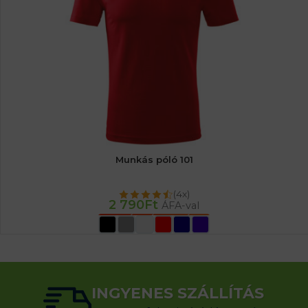
Munkás póló 101
(4x)
2 790
Ft
ÁFA-val
OPCIÓK VÁLASZTÁSA
INGYENES SZÁLLÍTÁS