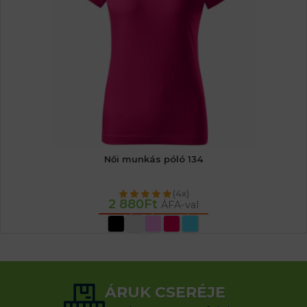
Női munkás póló 134
(4x)
2 880
Ft
ÁFA-val
OPCIÓK VÁLASZTÁSA
ÁRUK CSERÉJE