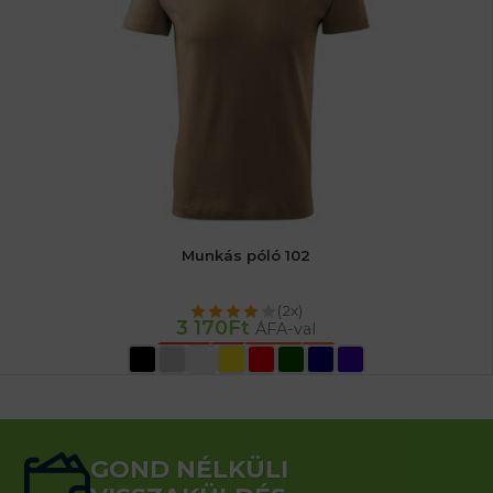
Munkás póló 102
(2x)
3 170
Ft
ÁFA-val
OPCIÓK VÁLASZTÁSA
GOND NÉLKÜLI