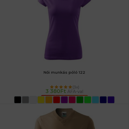
Női munkás póló 122
(3x)
3 380
Ft
ÁFA-val
OPCIÓK VÁLASZTÁSA