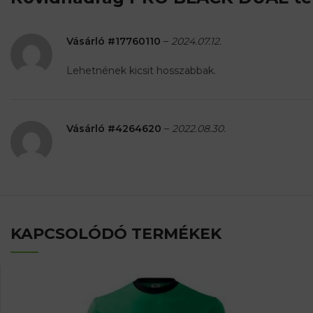
Vásárló #17760110
–
2024.07.12.
Lehetnének kicsit hosszabbak.
Vásárló #4264620
–
2022.08.30.
KAPCSOLÓDÓ TERMÉKEK