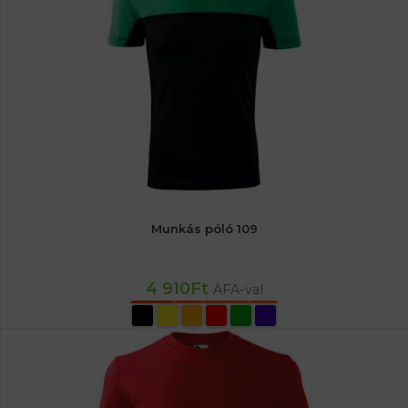
Munkás póló 109
4 910
Ft
ÁFA-val
OPCIÓK VÁLASZTÁSA