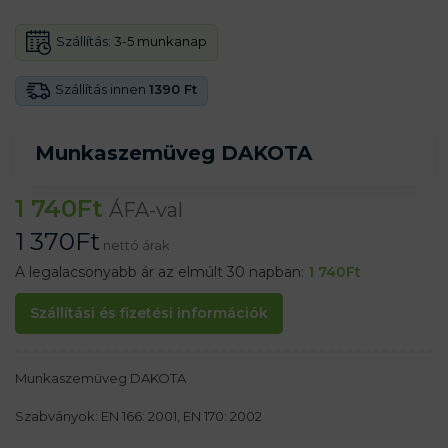
Szállítás:
3-5 munkanap
Szállítás innen
1390 Ft
Munkaszemüveg DAKOTA
1 740
Ft
ÁFA-val
1 370
Ft
nettó árak
A legalacsonyabb ár az elmúlt 30 napban:
1 740
Ft
Szállítási és fizetési információk
Munkaszemüveg DAKOTA
Szabványok: EN 166: 2001, EN 170: 2002