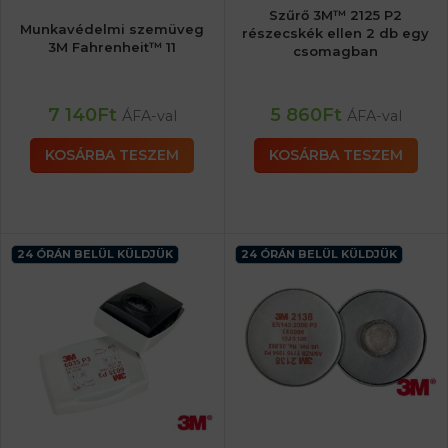
Szűrő 3M™ 2125 P2
Munkavédelmi szemüveg
részecskék ellen 2 db egy
3M Fahrenheit™ 11
csomagban
7 140
Ft
5 860
Ft
ÁFA-val
ÁFA-val
KOSÁRBA TESZEM
KOSÁRBA TESZEM
24 ÓRÁN BELÜL KÜLDJÜK
24 ÓRÁN BELÜL KÜLDJÜK