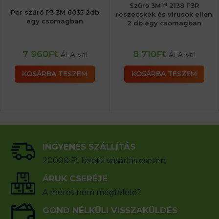
Szűrő 3M™ 2138 P3R
Por szűrő P3 3M 6035 2db
részecskék és vírusok ellen
egy csomagban
2 db egy csomagban
7 960
Ft
8 710
Ft
ÁFA-val
ÁFA-val
KOSÁRBA TESZEM
KOSÁRBA TESZEM
INGYENES SZÁLLÍTÁS
20000 Ft feletti vásárlás esetén
ÁRUK CSERÉJE
A méret nem megfelelő?
GOND NÉLKÜLI VISSZAKÜLDÉS