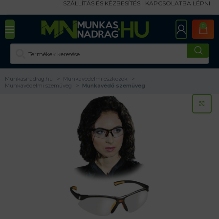
SZÁLLÍTÁS ÉS KÉZBESÍTÉS
KAPCSOLATBA LÉPNI
0
Munkasnadrag.hu
Munkavédelmi eszközök
Munkavédelmi szemüveg
Munkavédő szemüveg
KA