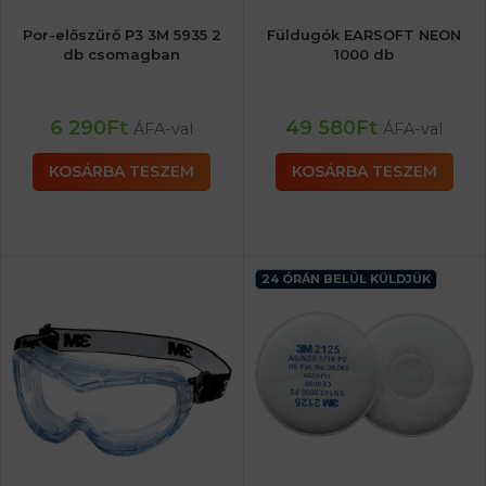
Por-előszűrő P3 3M 5935 2
Füldugók EARSOFT NEON
db csomagban
1000 db
6 290
Ft
49 580
Ft
ÁFA-val
ÁFA-val
KOSÁRBA TESZEM
KOSÁRBA TESZEM
24 ÓRÁN BELÜL KÜLDJÜK