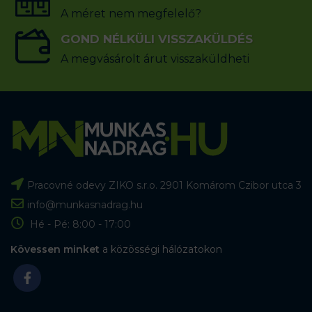
A méret nem megfelelő?
GOND NÉLKÜLI VISSZAKÜLDÉS
A megvásárolt árut visszaküldheti
Pracovné odevy ZIKO s.r.o. 2901 Komárom Czibor utca 3
info@munkasnadrag.hu
Hé - Pé: 8:00 - 17:00
Kövessen minket
a közösségi hálózatokon