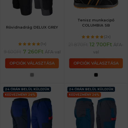
Tenisz munkacipő
COLUMBIA SB
Rövidnadrág DELUX GREY
(2x)
12 700
Ft
(1x)
21 870
Ft
ÁFA-
7 260
Ft
9 600
Ft
ÁFA-val
val
OPCIÓK VÁLASZTÁSA
OPCIÓK VÁLASZTÁSA
24 ÓRÁN BELÜL KÜLDJÜK
24 ÓRÁN BELÜL KÜLDJÜK
KEDVEZMÉNY 24%
KEDVEZMÉNY 24%