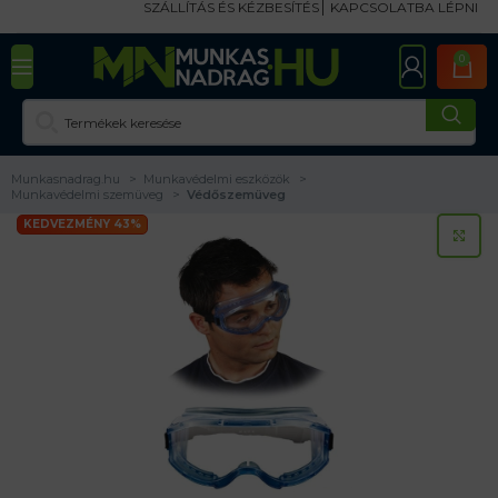
SZÁLLÍTÁS ÉS KÉZBESÍTÉS
KAPCSOLATBA LÉPNI
0
Munkasnadrag.hu
Munkavédelmi eszközök
Munkavédelmi szemüveg
Védőszemüveg
KEDVEZMÉNY 43%
KA