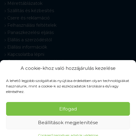
Mérettáblázatok
Szállítás és kézbesítés
Csere és reklamáció
Felhasználási feltételek
Panaszkezelési eljárás
Elállás a szerződéstől
Elállási információk
Kapcsolatba lépni
Gyakran Ismételt Kérdések
A cookie-khoz való hozzájárulás kezelése
Cookie-beállítások
A lehető legjobb szolgáltatás nyújtása érdekében olyan technológiákat
használunk, mint a cookie-k az eszközadatok tárolására és/vagy
eléréséhez.
© 2026 Pracovné odevy ZIKO s. r. o., minden jog fenntartva.
Elfogad
Beállítások megjelenítése
Cookies
Személyes adatok védelme