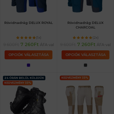
Rövidnadrág DELUX ROYAL
Rövidnadrág DELUX
CHARCOAL
(1x)
(2x)
7 260
Ft
7 260
Ft
9 600
Ft
9 600
Ft
ÁFA-val
ÁFA-val
OPCIÓK VÁLASZTÁSA
OPCIÓK VÁLASZTÁSA
24 ÓRÁN BELÜL KÜLDJÜK
KEDVEZMÉNY 33%
KEDVEZMÉNY 33%