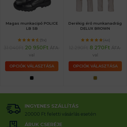
Magas munkacipő POLICE
Derékig érő munkanadrág
LB SB
DELUX BROWN
(9x)
(4x)
20 950
Ft
8 270
Ft
31 040
Ft
12 290
Ft
ÁFA-
ÁFA-
val
val
OPCIÓK VÁLASZTÁSA
OPCIÓK VÁLASZTÁSA
INGYENES SZÁLLÍTÁS
20000 Ft feletti vásárlás esetén
ÁRUK CSERÉJE