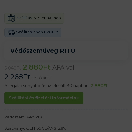
Szállítás:
3-5 munkanap
Szállítás innen
1390 Ft
Védőszemüveg RITO
2 880
Ft
ÁFA-val
5 040
Ft
2 268
Ft
nettó árak
A legalacsonyabb ár az elmúlt 30 napban:
2 880
Ft
Szállítási és fizetési információk
Védőszemüveg RITO
Szabványok: EN166 CE/ANSI Z87.1