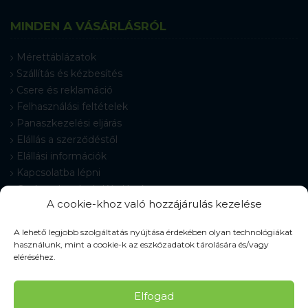
MINDEN A VÁSÁRLÁSRÓL
Mérettáblázatok
Szállítás és kézbesítés
Csere és reklamáció
Felhasználási feltételek
Panaszkezelési eljárás
Elállás a szerződéstől
Elállási információk
Kapcsolatba lépni
Gyakran Ismételt Kérdések
A cookie-khoz való hozzájárulás kezelése
Cookie-beállítások
A lehető legjobb szolgáltatás nyújtása érdekében olyan technológiákat
használunk, mint a cookie-k az eszközadatok tárolására és/vagy
eléréséhez.
© 2026 Pracovné odevy ZIKO s. r. o., minden jog fenntartva.
Elfogad