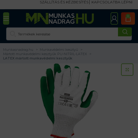
SZÁLLÍTÁS ÉS KÉZBESÍTÉS
KAPCSOLATBA LÉPNI
0
Munkasnadrag.hu
Munkavédelmi kesztyű
Mártott munkavédelmi kesztyűk PU-NITRIL-LATEX
LATEX mártott munkavédelmi kesztyűk
KA