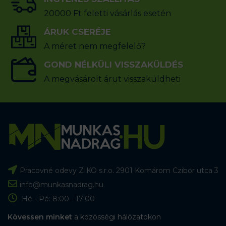
20000 Ft feletti vásárlás esetén
ÁRUK CSERÉJE
A méret nem megfelelő?
GOND NÉLKÜLI VISSZAKÜLDÉS
A megvásárolt árut visszaküldheti
Pracovné odevy ZIKO s.r.o. 2901 Komárom Czibor utca 3
info@munkasnadrag.hu
Hé - Pé: 8:00 - 17:00
Kövessen minket
a közösségi hálózatokon