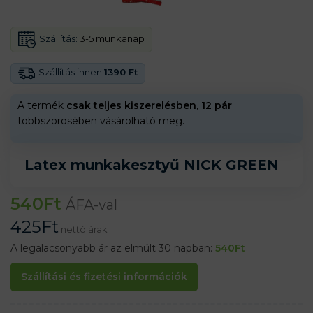
Szállítás:
3-5 munkanap
Szállítás innen
1390 Ft
A termék
csak teljes kiszerelésben
,
12 pár
többszörösében vásárolható meg.
Latex munkakesztyű NICK GREEN
540
Ft
ÁFA-val
425
Ft
nettó árak
A legalacsonyabb ár az elmúlt 30 napban:
540
Ft
Szállítási és fizetési információk