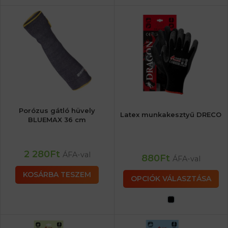
Porózus gátló hüvely
Latex munkakesztyű DRECO
BLUEMAX 36 cm
2 280
Ft
ÁFA-val
880
Ft
ÁFA-val
KOSÁRBA TESZEM
OPCIÓK VÁLASZTÁSA