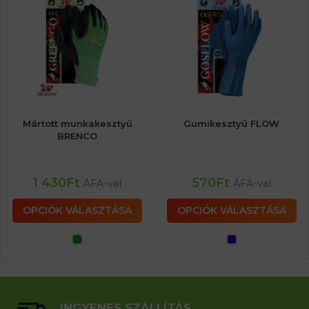
Mártott munkakesztyű
Gumikesztyű FLOW
BRENCO
1 430
Ft
570
Ft
ÁFA-val
ÁFA-val
OPCIÓK VÁLASZTÁSA
OPCIÓK VÁLASZTÁSA
INGYENES SZÁLLÍTÁS