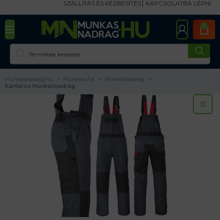
SZÁLLÍTÁS ÉS KÉZBESÍTÉS
KAPCSOLATBA LÉPNI
0
Munkasnadrag.hu
Munkaruha
Munkásnadrág
Kantáros Munkásnadrág
KA