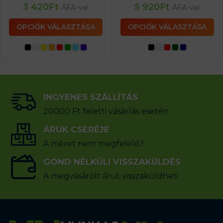
3 420
Ft
5 920
Ft
ÁFA-val
ÁFA-val
OPCIÓK VÁLASZTÁSA
OPCIÓK VÁLASZTÁSA
INGYENES SZÁLLÍTÁS
20000 Ft feletti vásárlás esetén
ÁRUK CSERÉJE
A méret nem megfelelő?
GOND NÉLKÜLI VISSZAKÜLDÉS
A megvásárolt árut visszaküldheti