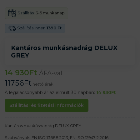
Szállítás:
3-5 munkanap
Szállítás innen
1390 Ft
Kantáros munkásnadrág DELUX
GREY
14 930
Ft
ÁFA-val
11756
Ft
nettó árak
A legalacsonyabb ár az elmúlt 30 napban:
14 930
Ft
Szállítási és fizetési információk
Kantáros munkásnadrág DELUX GREY
Szabványok: EN ISO 13688:2013, EN ISO 12947-2:2016,