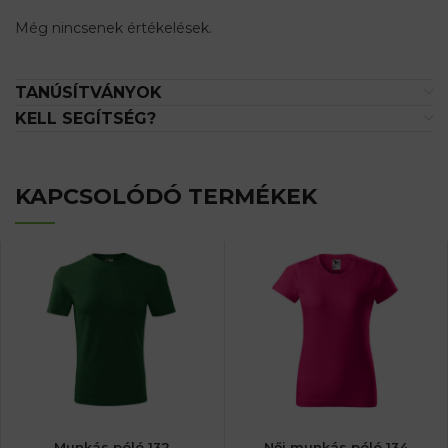
Még nincsenek értékelések.
TANÚSÍTVÁNYOK
KELL SEGÍTSÉG?
KAPCSOLÓDÓ TERMÉKEK
Munkás póló 132
Női munkás póló 134