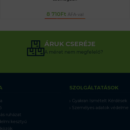
8 710
Ft
ÁFA-val
KOSÁRBA TESZEM
ÁRUK CSERÉJE
A méret nem megfelelő?
A
SZOLGÁLTATÁSOK
a
Gyakran Ismételt Kérdések
ő
Személyes adatok védelme
ás ruházat
elmi kesztyű
közök