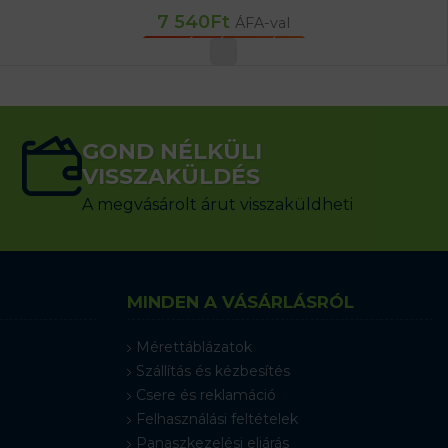
7 540
Ft
ÁFA-val
OPCIÓK VÁLASZTÁSA
GOND NÉLKÜLI
VISSZAKÜLDÉS
A megvásárolt árut visszaküldheti
MINDEN A VÁSÁRLÁSRÓL
Mérettáblázatok
Szállítás és kézbesítés
Csere és reklamáció
Felhasználási feltételek
Panaszkezelési eljárás