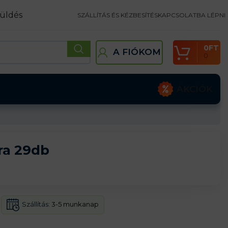
üldés
SZÁLLÍTÁS ÉS KÉZBESÍTÉS
KAPCSOLATBA LÉPNI
0
FT
A FIÓKOM
0
AKCIÓK
ra 29db
Szállítás:
3-5 munkanap