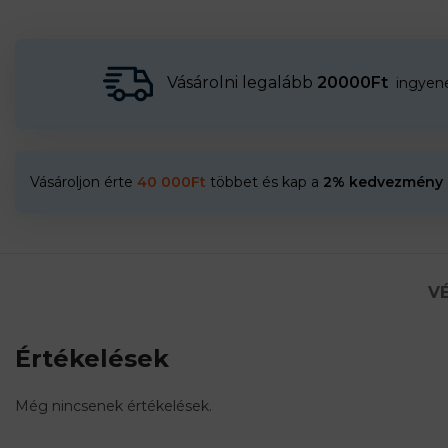
Vásárolni legalább
20000Ft
ingyenes
Vásároljon érte
40 000
Ft
többet és kap a
2% kedvezmény
VÉ
Értékelések
Még nincsenek értékelések.