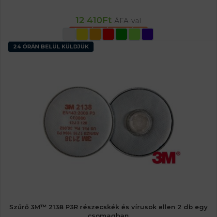
12 410
Ft
ÁFA-val
OPCIÓK VÁLASZTÁSA
24 ÓRÁN BELÜL KÜLDJÜK
Szűrő 3M™ 2138 P3R részecskék és vírusok ellen 2 db egy
csomagban