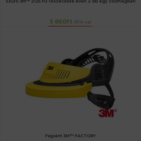
Szűrő 3M™ 2125 P2 részecskék ellen 2 db egy csomagban
5 860
Ft
ÁFA-val
KOSÁRBA TESZEM
Fejpánt 3M™ FACTORY