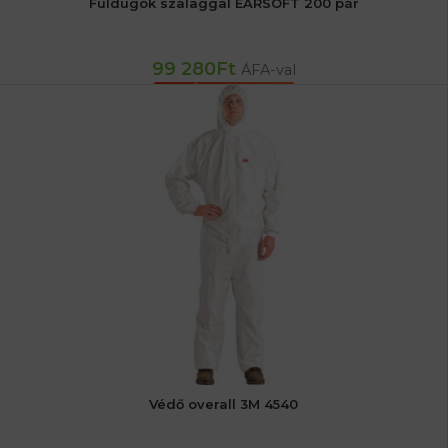
Füldugók szalaggal EARSOFT 200 pár
99 280
Ft
ÁFA-val
KOSÁRBA TESZEM
Védő overall 3M 4540