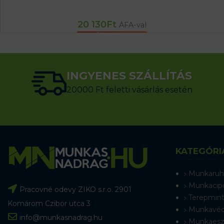
20 130
Ft
ÁFA-val
KOSÁRBA TESZEM
INGYENES SZÁLLÍTÁS
20000 Ft feletti vásárlás esetén
KATEGÓRI
Munkaruh
Munkacip
Pracovné odevy ZIKO s.r.o. 2901
Terepmint
Komárom Czibor utca 3
Munkavéd
info@munkasnadrag.hu
Munkaesz