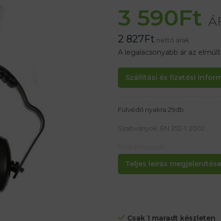
3 590
Ft
Á
2 827
Ft
nettó árak
A legalacsonyabb ár az elmúl
Szállítási és fizetési info
Fülvédő nyakra 29db
Szabványok: EN 352-1: 2002
Tulajdonságok:
– Hangszigetelés: H = 32 dB, M = 
Teljes leírás megjelenítése.
– A párnázott fülcseppek garant
– Állítható ívhossz
Csak 1 maradt készleten