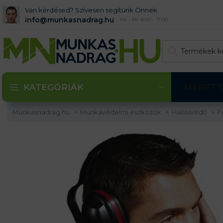
Van kérdésed? Szívesen segítünk Önnek.
info@munkasnadrag.hu
Hé - Pé: 8:00 - 17:00
KATEGÓRIÁK
MÉRETT
Munkasnadrag.hu
Munkavédelmi eszközök
Hallásvédő
F