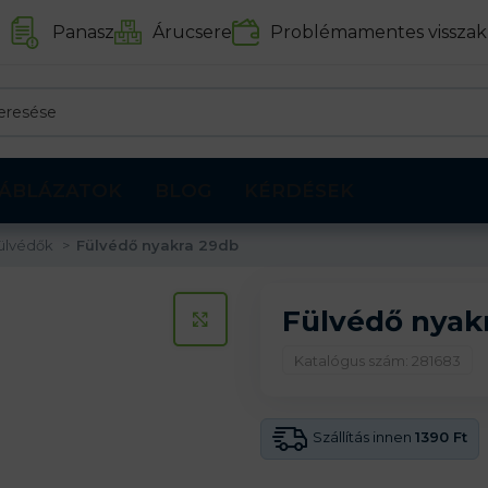
Panasz
Árucsere
Problémamentes visszak
ÁBLÁZATOK
BLOG
KÉRDÉSEK
ülvédők
Fülvédő nyakra 29db
Fülvédő nyak
KATTINTS A KINAGYÍTÁSHOZ
Katalógus szám: 281683
Szállítás innen
1390 Ft