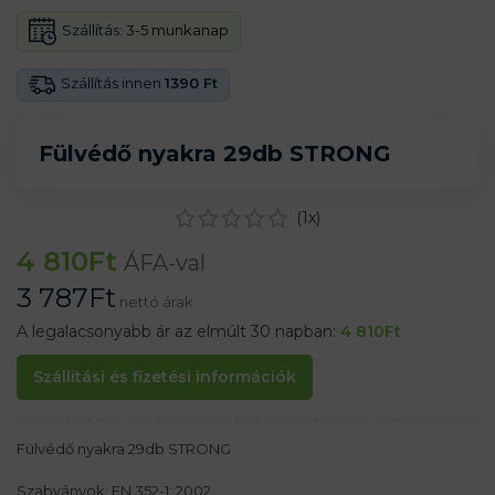
Szállítás:
3-5 munkanap
Szállítás innen
1390 Ft
Fülvédő nyakra 29db STRONG
(
1
x)
4 810
Ft
ÁFA-val
3 787
Ft
nettó árak
A legalacsonyabb ár az elmúlt 30 napban:
4 810
Ft
Szállítási és fizetési információk
Fülvédő nyakra 29db STRONG
Szabványok: EN 352-1: 2002