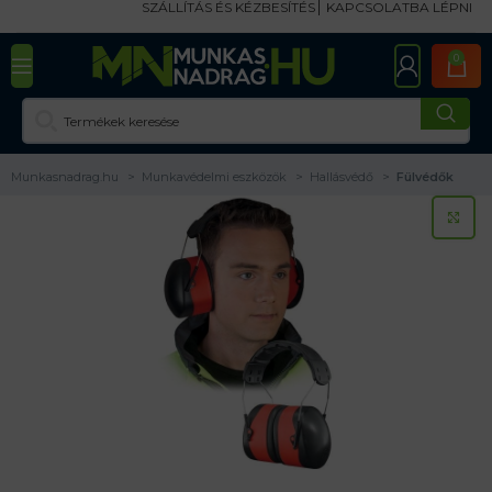
SZÁLLÍTÁS ÉS KÉZBESÍTÉS
KAPCSOLATBA LÉPNI
0
Munkasnadrag.hu
Munkavédelmi eszközök
Hallásvédő
Fülvédők
KA