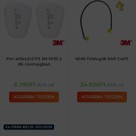
Por-előszűrő P3 3M 5935 2
Védő füldugók EAR CAPS
db csomagban
6 290
Ft
24 630
Ft
ÁFA-val
ÁFA-val
KOSÁRBA TESZEM
KOSÁRBA TESZEM
24 ÓRÁN BELÜL KÜLDJÜK