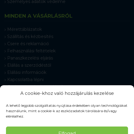
Személyes adatok védelme
MINDEN A VÁSÁRLÁSRÓL
Mérettáblázatok
Szállítás és kézbesítés
Csere és reklamáció
Felhasználási feltételek
Panaszkezelési eljárás
Elállás a szerződéstől
Elállási információk
Kapcsolatba lépni
Gyakran Ismételt Kérdések
A cookie-khoz való hozzájárulás kezelése
Cookie-beállítások
A lehető legjobb szolgáltatás nyújtása érdekében olyan technológiákat
használunk, mint a cookie-k az eszközadatok tárolására és/vagy
eléréséhez.
© 2026 Pracovné odevy ZIKO s. r. o., minden jog fenntartva.
Elfogad