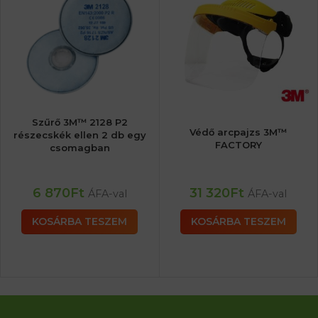
Szűrő 3M™ 2128 P2
Védő arcpajzs 3M™
részecskék ellen 2 db egy
FACTORY
csomagban
6 870
Ft
31 320
Ft
ÁFA-val
ÁFA-val
KOSÁRBA TESZEM
KOSÁRBA TESZEM