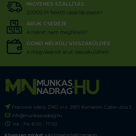
INGYENES SZÁLLÍTÁS
20000 Ft feletti vásárlás esetén
ÁRUK CSERÉJE
A méret nem megfelelő?
GOND NÉLKÜLI VISSZAKÜLDÉS
A megvásárolt árut visszaküldheti
Pracovné odevy ZIKO s.r.o. 2901 Komárom Czibor utca 3
info@munkasnadrag.hu
Hé - Pé: 8:00 - 17:00
Kövessen minket
a közösségi hálózatokon