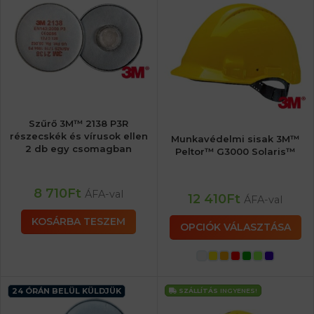
Szűrő 3M™ 2138 P3R
részecskék és vírusok ellen
Munkavédelmi sisak 3M™
2 db egy csomagban
Peltor™ G3000 Solaris™
8 710
Ft
ÁFA-val
12 410
Ft
ÁFA-val
KOSÁRBA TESZEM
OPCIÓK VÁLASZTÁSA
24 ÓRÁN BELÜL KÜLDJÜK
SZÁLLÍTÁS
INGYENES!