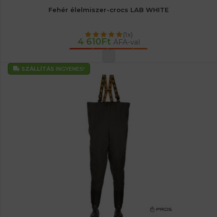
Fehér élelmiszer-crocs LAB WHITE
(1x)
4 610
Ft
ÁFA-val
OPCIÓK VÁLASZTÁSA
SZÁLLÍTÁS
INGYENES!