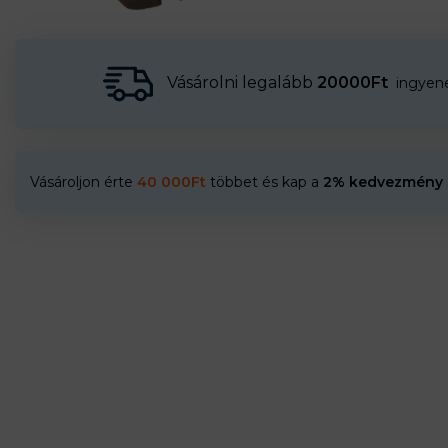
Vásárolni legalább
20000Ft
ingyenes
Vásároljon érte
40 000
Ft
többet és kap a
2% kedvezmény