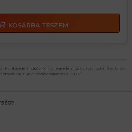
KOSÁRBA TESZEM
cs
,
Munkavédelmi cipő
,
Női munkavédelmi cipő
,
Sport boka
,
Sportcipő
,
édelem nélküli munkavédelmi bakancs OB,O1,O2
TSÉG?