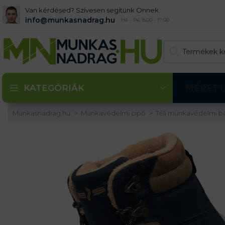
Van kérdésed? Szívesen segítünk Önnek.
info@munkasnadrag.hu
Hé - Pé: 8:00 - 17:00
KATEGÓRIÁK
MÉRETT
Munkasnadrag.hu
Munkavédelmi cipő
Téli munkavédelmi 