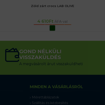
Zöld zárt crocs LAB OLIVE
4 610
Ft
ÁFA-val
OPCIÓK VÁLASZTÁSA
GOND NÉLKÜLI
VISSZAKÜLDÉS
A megvásárolt árut visszaküldheti
MINDEN A VÁSÁRLÁSRÓL
Mérettáblázatok
Szállítás és kézbesítés