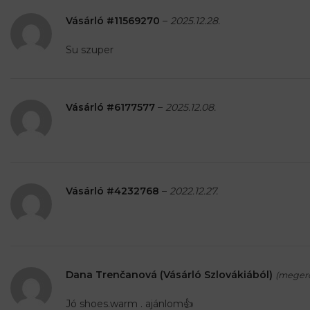
Vásárló #11569270
–
2025.12.28.
Su szuper
Vásárló #6177577
–
2025.12.08.
Vásárló #4232768
–
2022.12.27.
Dana Trenčanová (Vásárló Szlovákiából)
(megerő
Jó shoes.warm . ajánlom👍