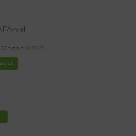
ÁFA-val
t 30 napban:
16 570
Ft
rmációk
..
nnapi viselethez