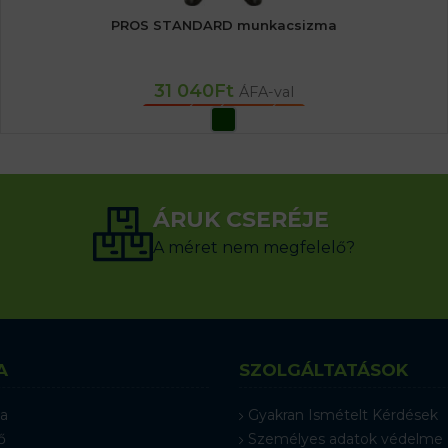
PROS STANDARD munkacsizma
31 040
Ft
ÁFA-val
OPCIÓK VÁLASZTÁSA
ÁRUK CSERÉJE
A méret nem megfelelő?
A
SZOLGÁLTATÁSOK
a
Gyakran Ismételt Kérdések
ő
Személyes adatok védelme