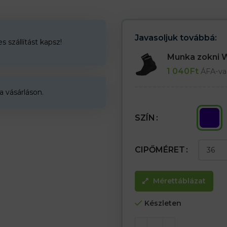
Javasoljuk továbbá:
 szállítást kapsz!
Munka zokni
1 040
Ft
ÁFA-va
a vásárláson.
SZÍN
CIPŐMÉRET
Mérettáblázat
Készleten