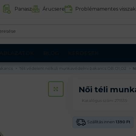
Panasz
Árucsere
Problémamentes visszak
ÁBLÁZATOK
BLOG
KÉRDÉSEK
bakancs
Téli védelem nélküli munkavédelmi bakancs OB,O1,O2
N
Női téli mun
KATTINTS A KINAGYÍTÁSHOZ
Katalógus szám: 271535
Szállítás innen
1390 Ft