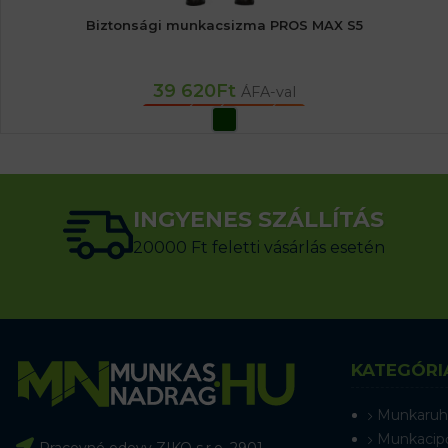
Biztonsági munkacsizma PROS MAX S5
39 620
Ft
ÁFA-val
OPCIÓK VÁLASZTÁSA
INGYENES SZÁLLÍTÁS
20000 Ft feletti vásárlás esetén
KATEGÓRI
Munkaruh
Munkacip
Pracovné odevy ZIKO s.r.o. 2901