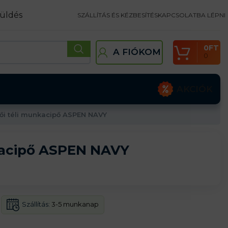
üldés
SZÁLLÍTÁS ÉS KÉZBESÍTÉS
KAPCSOLATBA LÉPNI
0
FT
A FIÓKOM
0
AKCIÓK
ői téli munkacipő ASPEN NAVY
kacipő ASPEN NAVY
Szállítás:
3-5 munkanap