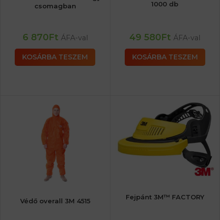
1000 db
csomagban
6 870
Ft
49 580
Ft
ÁFA-val
ÁFA-val
KOSÁRBA TESZEM
KOSÁRBA TESZEM
Fejpánt 3M™ FACTORY
Védő overall 3M 4515