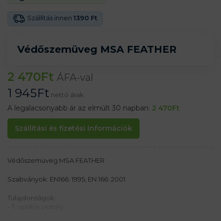
Szállítás innen
1390 Ft
Védőszemüveg MSA FEATHER
2 470
Ft
ÁFA-val
1 945
Ft
nettó árak
A legalacsonyabb ár az elmúlt 30 napban:
2 470
Ft
Szállítási és fizetési információk
Védőszemüveg MSA FEATHER
Szabványok: EN166: 1995, EN 166: 2001
Tulajdonságok:
– 1. optikai osztály
– Védelem a kicsi ellen Szilárd fragmensek, amelyek hatással