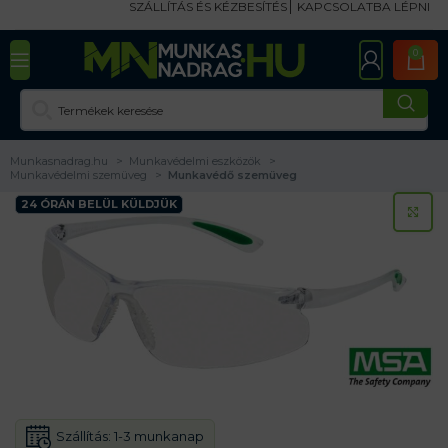
SZÁLLÍTÁS ÉS KÉZBESÍTÉS
KAPCSOLATBA LÉPNI
0
Munkasnadrag.hu
Munkavédelmi eszközök
Munkavédelmi szemüveg
Munkavédő szemüveg
24 ÓRÁN BELÜL KÜLDJÜK
KA
Szállítás:
1-3 munkanap