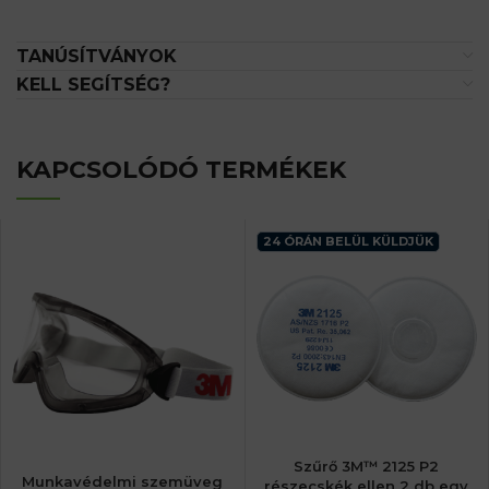
TANÚSÍTVÁNYOK
KELL SEGÍTSÉG?
KAPCSOLÓDÓ TERMÉKEK
24 ÓRÁN BELÜL KÜLDJÜK
Szűrő 3M™ 2125 P2
Munkavédelmi szemüveg
részecskék ellen 2 db egy