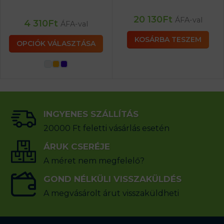
20 130
Ft
ÁFA-val
4 310
Ft
ÁFA-val
KOSÁRBA TESZEM
OPCIÓK VÁLASZTÁSA
INGYENES SZÁLLÍTÁS
20000 Ft feletti vásárlás esetén
ÁRUK CSERÉJE
A méret nem megfelelő?
GOND NÉLKÜLI VISSZAKÜLDÉS
A megvásárolt árut visszaküldheti