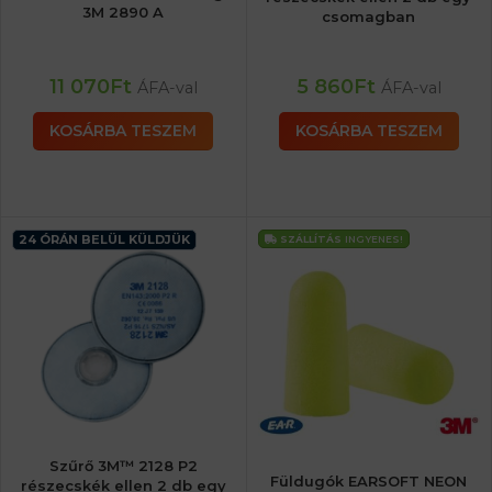
3M 2890 A
csomagban
11 070
Ft
5 860
Ft
ÁFA-val
ÁFA-val
KOSÁRBA TESZEM
KOSÁRBA TESZEM
24 ÓRÁN BELÜL KÜLDJÜK
SZÁLLÍTÁS
INGYENES!
Szűrő 3M™ 2128 P2
Füldugók EARSOFT NEON
részecskék ellen 2 db egy