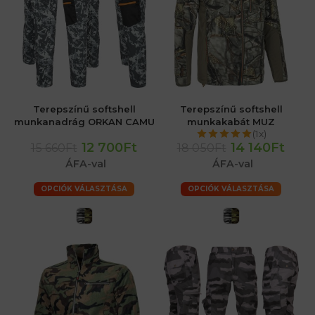
Terepszínű softshell
Terepszínű softshell
munkanadrág ORKAN CAMU
munkakabát MUZ
(1x)
12 700Ft
14 140Ft
15 660Ft
18 050Ft
ÁFA-val
ÁFA-val
OPCIÓK VÁLASZTÁSA
OPCIÓK VÁLASZTÁSA