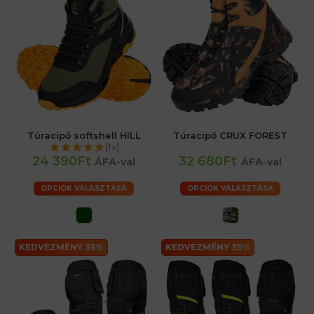
Túracipő softshell HILL
Túracipő CRUX FOREST
(1x)
24 390Ft
32 680Ft
ÁFA-val
ÁFA-val
OPCIÓK VÁLASZTÁSA
OPCIÓK VÁLASZTÁSA
KEDVEZMÉNY 35%
KEDVEZMÉNY 35%