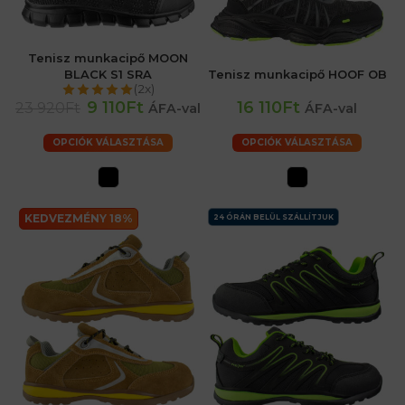
Tenisz munkacipő MOON
BLACK S1 SRA
Tenisz munkacipő HOOF OB
(2x)
9 110Ft
16 110Ft
23 920Ft
ÁFA-val
ÁFA-val
OPCIÓK VÁLASZTÁSA
OPCIÓK VÁLASZTÁSA
KEDVEZMÉNY 18%
24 ÓRÁN BELÜL SZÁLLÍTJUK