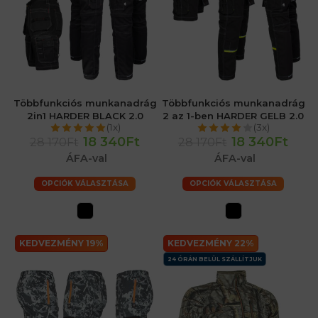
Többfunkciós munkanadrág
Többfunkciós munkanadrág
2in1 HARDER BLACK 2.0
2 az 1-ben HARDER GELB 2.0
(1x)
(3x)
18 340Ft
18 340Ft
28 170Ft
28 170Ft
ÁFA-val
ÁFA-val
OPCIÓK VÁLASZTÁSA
OPCIÓK VÁLASZTÁSA
KEDVEZMÉNY 19%
KEDVEZMÉNY 22%
24 ÓRÁN BELÜL SZÁLLÍTJUK