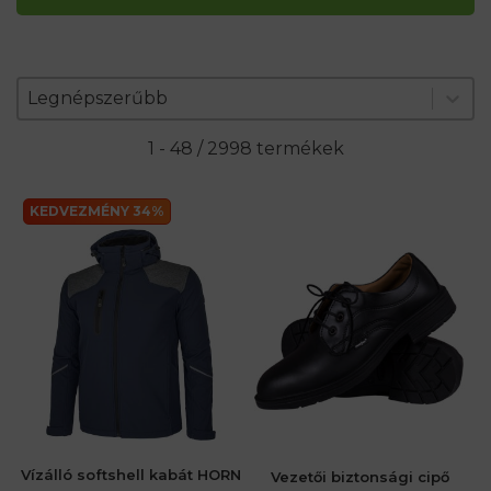
Zoradenie produktov
Sort content
Sort content
Legnépszerűbb
1 - 48 / 2998 termékek
KEDVEZMÉNY 34%
Vízálló softshell kabát HORN
Vezetői biztonsági cipő