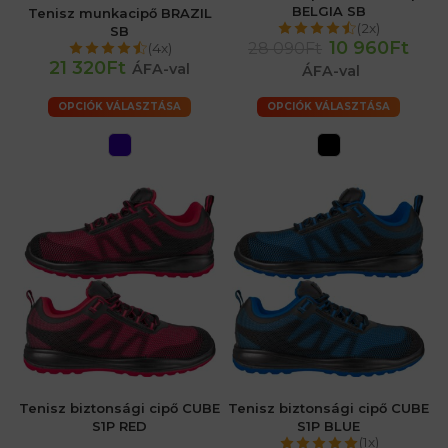
BELGIA SB
Tenisz munkacipő BRAZIL
(2x)
SB
10 960Ft
28 090Ft
(4x)
21 320Ft
ÁFA-val
ÁFA-val
OPCIÓK VÁLASZTÁSA
OPCIÓK VÁLASZTÁSA
Tenisz biztonsági cipő CUBE
Tenisz biztonsági cipő CUBE
S1P RED
S1P BLUE
(1x)