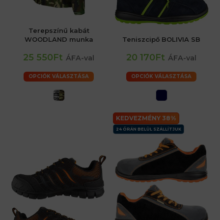
Terepszínű kabát
WOODLAND munka
Teniszcipő BOLIVIA SB
25 550Ft
20 170Ft
ÁFA-val
ÁFA-val
OPCIÓK VÁLASZTÁSA
OPCIÓK VÁLASZTÁSA
KEDVEZMÉNY 38%
24 ÓRÁN BELÜL SZÁLLÍTJUK