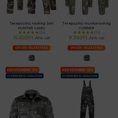
Terepszínű nadrág 2in1
Terepszínű munkanadrág
HUNTER CAMU
CORNER
(2x)
(2x)
15 820Ft
9 380Ft
ÁFA-val
ÁFA-val
OPCIÓK VÁLASZTÁSA
OPCIÓK VÁLASZTÁSA
KEDVEZMÉNY 11%
KEDVEZMÉNY 15%
24 ÓRÁN BELÜL SZÁLLÍTJUK
24 ÓRÁN BELÜL SZÁLLÍTJUK