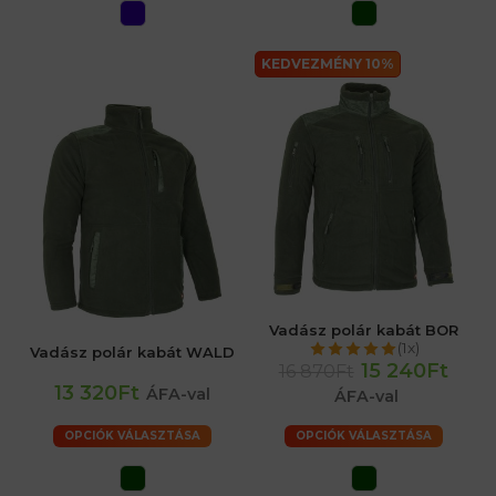
KEDVEZMÉNY 10%
Vadász polár kabát BOR
(1x)
Vadász polár kabát WALD
15 240Ft
16 870Ft
13 320Ft
ÁFA-val
ÁFA-val
OPCIÓK VÁLASZTÁSA
OPCIÓK VÁLASZTÁSA