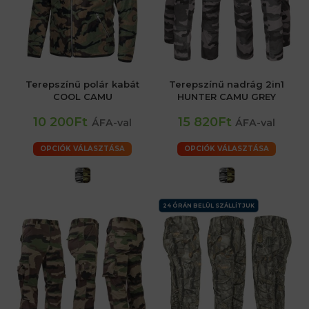
Terepszínű polár kabát
Terepszínű nadrág 2in1
COOL CAMU
HUNTER CAMU GREY
10 200Ft
15 820Ft
ÁFA-val
ÁFA-val
OPCIÓK VÁLASZTÁSA
OPCIÓK VÁLASZTÁSA
24 ÓRÁN BELÜL SZÁLLÍTJUK