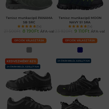
Tenisz munkacipő PANAMA
Tenisz munkacipő MOON
SB SRC
NAVY S1 SRA
(1x)
(1x)
8 190Ft
9 110Ft
21 500Ft
23 920Ft
ÁFA-val
ÁFA-val
OPCIÓK VÁLASZTÁSA
OPCIÓK VÁLASZTÁSA
KEDVEZMÉNY 62%
24 ÓRÁN BELÜL SZÁLLÍTJUK
24 ÓRÁN BELÜL SZÁLLÍTJUK