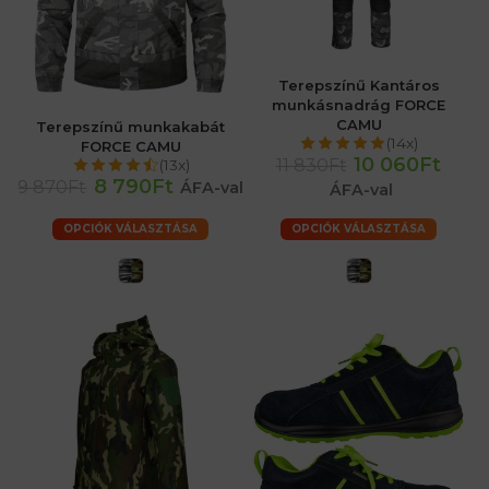
Terepszínű Kantáros
munkásnadrág FORCE
CAMU
Terepszínű munkakabát
(14x)
FORCE CAMU
10 060Ft
11 830Ft
(13x)
8 790Ft
9 870Ft
ÁFA-val
ÁFA-val
OPCIÓK VÁLASZTÁSA
OPCIÓK VÁLASZTÁSA