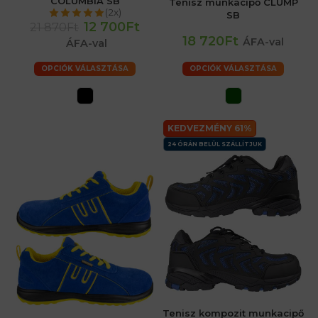
COLUMBIA SB
Tenisz munkacipő CLUMP
(2x)
SB
12 700Ft
21 870Ft
18 720Ft
ÁFA-val
ÁFA-val
OPCIÓK VÁLASZTÁSA
OPCIÓK VÁLASZTÁSA
KEDVEZMÉNY 61%
24 ÓRÁN BELÜL SZÁLLÍTJUK
Tenisz kompozit munkacipő