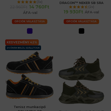
(3x)
DRAGON™ NEKER SB SRA
14 760Ft
22 960Ft
(2x)
19 930Ft
ÁFA-val
ÁFA-val
OPCIÓK VÁLASZTÁSA
OPCIÓK VÁLASZTÁSA
KEDVEZMÉNY 42%
24 ÓRÁN BELÜL SZÁLLÍTJUK
Tenisz munkacipő