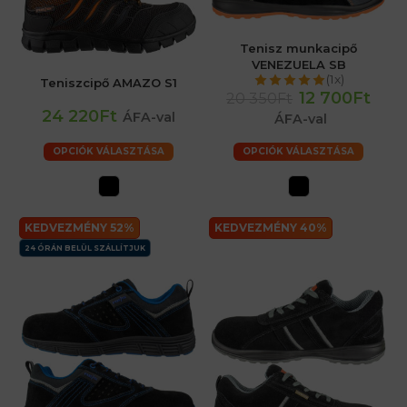
Tenisz munkacipő
VENEZUELA SB
(1x)
Teniszcipő AMAZO S1
12 700Ft
20 350Ft
24 220Ft
ÁFA-val
ÁFA-val
OPCIÓK VÁLASZTÁSA
OPCIÓK VÁLASZTÁSA
KEDVEZMÉNY 52%
KEDVEZMÉNY 40%
24 ÓRÁN BELÜL SZÁLLÍTJUK