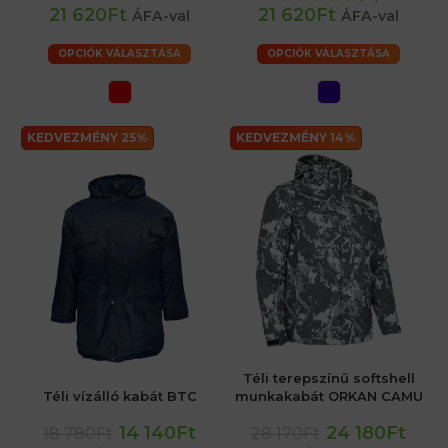
21 620Ft
21 620Ft
ÁFA-val
ÁFA-val
OPCIÓK VÁLASZTÁSA
OPCIÓK VÁLASZTÁSA
KEDVEZMÉNY 25%
KEDVEZMÉNY 14%
Téli terepszínű softshell
Téli vízálló kabát BTC
munkakabát ORKAN CAMU
14 140Ft
24 180Ft
18 780Ft
28 170Ft