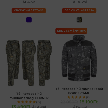
ÁFA-val
ÁFA-val
OPCIÓK VÁLASZTÁSA
OPCIÓK VÁLASZTÁSA
KEDVEZMÉNY 18%
Téli terepszínű munkakabát
FORCE CAMU
Téli terepszínű
(6x)
munkanadrág CORNER
18 190Ft
22 080Ft
(1x)
13 490Ft
ÁFA-val
ÁFA-val