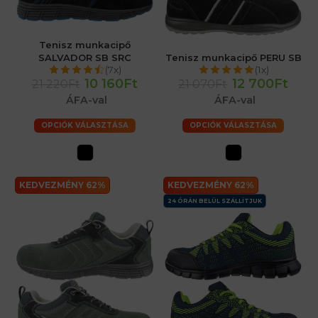
Tenisz munkacipő
SALVADOR SB SRC
Tenisz munkacipő PERU SB
(7x)
(1x)
10 160Ft
12 700Ft
21 220Ft
21 070Ft
ÁFA-val
ÁFA-val
OPCIÓK VÁLASZTÁSA
OPCIÓK VÁLASZTÁSA
KEDVEZMÉNY 62%
KEDVEZMÉNY 62%
24 ÓRÁN BELÜL SZÁLLÍTJUK