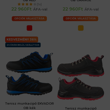
OB RED
OB ORANGE
(1x)
22 960Ft
22 960Ft
ÁFA-val
ÁFA-val
OPCIÓK VÁLASZTÁSA
OPCIÓK VÁLASZTÁSA
KEDVEZMÉNY 36%
24 ÓRÁN BELÜL SZÁLLÍTJUK
Tenisz munkacipő EKVADOR
OB kék
Tenisz munkacipő