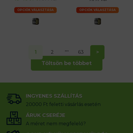
OPCIÓK VÁLASZTÁSA
OPCIÓK VÁLASZTÁSA
…
1
2
63
>
Töltsön be többet
INGYENES SZÁLLÍTÁS
20000 Ft feletti vásárlás esetén
ÁRUK CSERÉJE
A méret nem megfelelő?