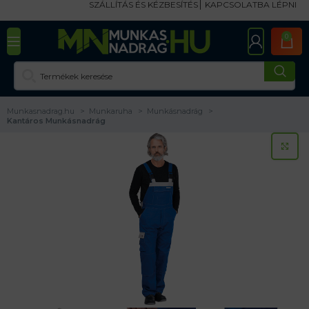
SZÁLLÍTÁS ÉS KÉZBESÍTÉS
KAPCSOLATBA LÉPNI
0
Munkasnadrag.hu
Munkaruha
Munkásnadrág
Kantáros Munkásnadrág
KA