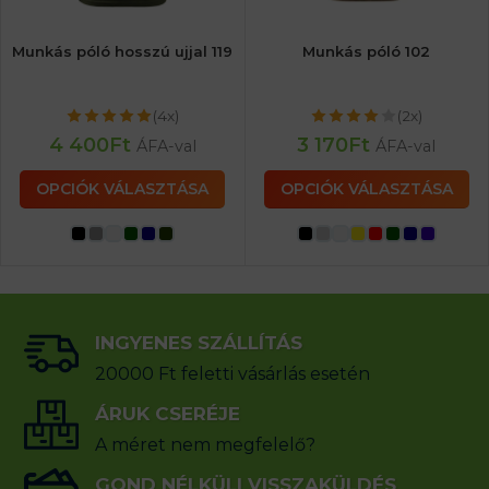
Munkás póló hosszú ujjal 119
Munkás póló 102
(4x)
(2x)
4 400
Ft
3 170
Ft
ÁFA-val
ÁFA-val
OPCIÓK VÁLASZTÁSA
OPCIÓK VÁLASZTÁSA
INGYENES SZÁLLÍTÁS
20000 Ft feletti vásárlás esetén
ÁRUK CSERÉJE
A méret nem megfelelő?
GOND NÉLKÜLI VISSZAKÜLDÉS