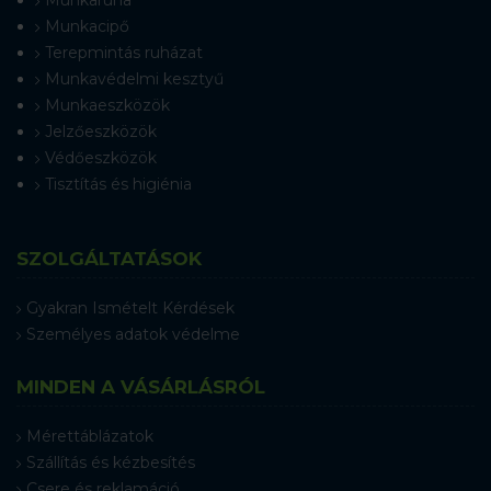
Munkaruha
Munkacipő
Terepmintás ruházat
Munkavédelmi kesztyű
Munkaeszközök
Jelzőeszközök
Védőeszközök
Tisztítás és higiénia
SZOLGÁLTATÁSOK
Gyakran Ismételt Kérdések
Személyes adatok védelme
MINDEN A VÁSÁRLÁSRÓL
Mérettáblázatok
Szállítás és kézbesítés
Csere és reklamáció