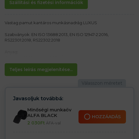
Szállítási és fizetési információk
Vastag pamut kantáros munkásnadrág LUXUS
Szabványok: EN ISO 13688:2013, EN ISO 12947-2:2016,
RS22301:2018, RS22302:2018
Anyag:
Speciális 100% pamut 300 g/m²
Jellemzők:
Teljes leírás megjelenítése...
– Állítható rugalmas pántok
– Négy zseb: két oldalsó és kettő hátul tépőzárral
– Nagy tépőzáras mellzseb
– Zsebek a nadrágon
– Derékban varrt gumi a jobb illeszkedés érdekében
Javasoljuk továbbá:
– Csat a kulcsok rögzítéséhez
– Térdzsebek a térdvédők számára
Minőségi munkaöv
ALFA BLACK
HOZZÁADÁS
2 030
Ft
ÁFA-val