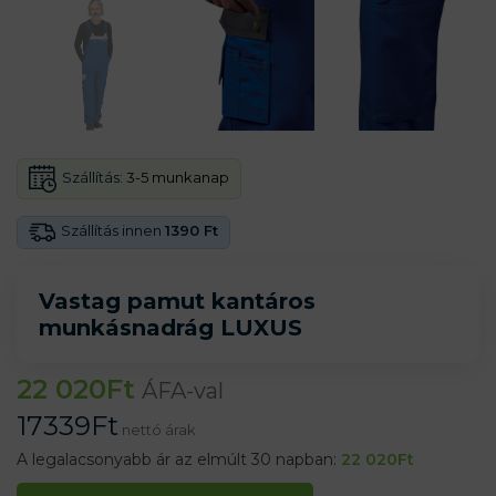
Szállítás:
3-5 munkanap
Szállítás innen
1390 Ft
Vastag pamut kantáros
munkásnadrág LUXUS
22 020
Ft
ÁFA-val
17339
Ft
nettó árak
A legalacsonyabb ár az elmúlt 30 napban:
22 020
Ft