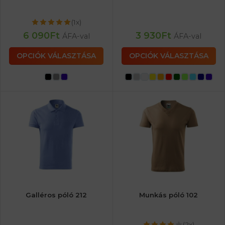
(1x)
6 090
Ft
3 930
Ft
ÁFA-val
ÁFA-val
OPCIÓK VÁLASZTÁSA
OPCIÓK VÁLASZTÁSA
Galléros póló 212
Munkás póló 102
(2x)