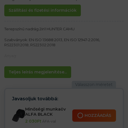
Szállítási és fizetési információk
Terepszínű nadrág 2in1 HUNTER CAMU
Szabványok: EN ISO 13688:2013, EN ISO 12947-2:2016,
RS22301:2018, RS22302:2018
Anyag:
65% poliészter, 35% pamut 220 g/m²
Jellemzők:
Teljes leírás megjelenítése...
– Lehetőség van a nadrág alsó részének kicipzározására a 3/4-es
rövidnadrághoz
– Két oldalzseb
– Mindkét lábszáron nagy cipzáras zsebek
– Ideális erdészeknek és halászoknak
Javasoljuk továbbá:
Az öv nem része a csomagnak (külön kell megrendelni)
Minőségi munkaöv
ALFA BLACK
HOZZÁADÁS
2 030
Ft
ÁFA-val