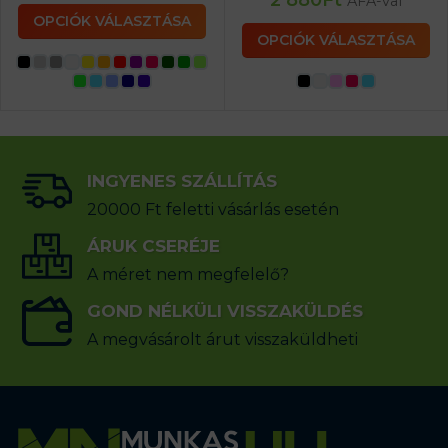
2 880
Ft
ÁFA-val
OPCIÓK VÁLASZTÁSA
OPCIÓK VÁLASZTÁSA
INGYENES SZÁLLÍTÁS
20000 Ft feletti vásárlás esetén
ÁRUK CSERÉJE
A méret nem megfelelő?
GOND NÉLKÜLI VISSZAKÜLDÉS
A megvásárolt árut visszaküldheti