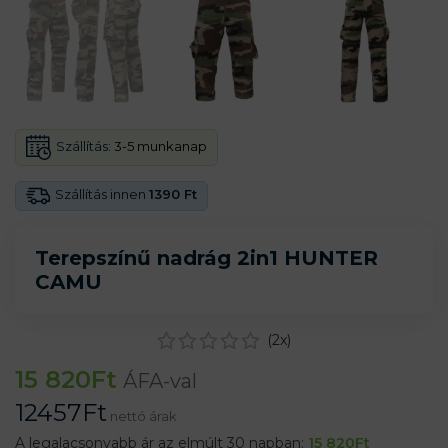
Szállítás:
3-5 munkanap
Szállítás innen
1390 Ft
Terepszínű nadrág 2in1 HUNTER
CAMU
(
2
x)
15 820
Ft
ÁFA-val
12457
Ft
nettó árak
A legalacsonyabb ár az elmúlt 30 napban:
15 820
Ft