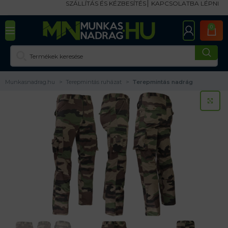
SZÁLLÍTÁS ÉS KÉZBESÍTÉS
KAPCSOLATBA LÉPNI
0
Munkasnadrag.hu
Terepmintás ruházat
Terepmintás nadrág
KA