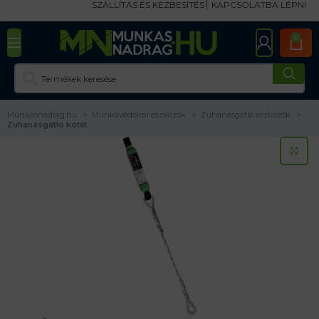
SZÁLLÍTÁS ÉS KÉZBESÍTÉS
KAPCSOLATBA LÉPNI
0
Munkasnadrag.hu
Munkavédelmi eszközök
Zuhanásgátló eszközök
Zuhanásgátló kötél
KA