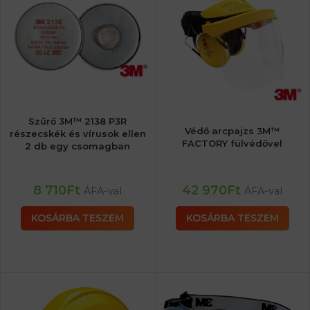
Szűrő 3M™ 2138 P3R
Védő arcpajzs 3M™
részecskék és vírusok ellen
FACTORY fülvédővel
2 db egy csomagban
8 710
Ft
42 970
Ft
ÁFA-val
ÁFA-val
KOSÁRBA TESZEM
KOSÁRBA TESZEM