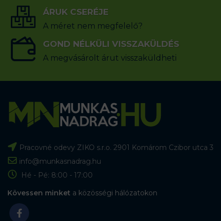
ÁRUK CSERÉJE
A méret nem megfelelő?
GOND NÉLKÜLI VISSZAKÜLDÉS
A megvásárolt árut visszaküldheti
Pracovné odevy ZIKO s.r.o. 2901 Komárom Czibor utca 3
info@munkasnadrag.hu
Hé - Pé: 8:00 - 17:00
Kövessen minket
a közösségi hálózatokon