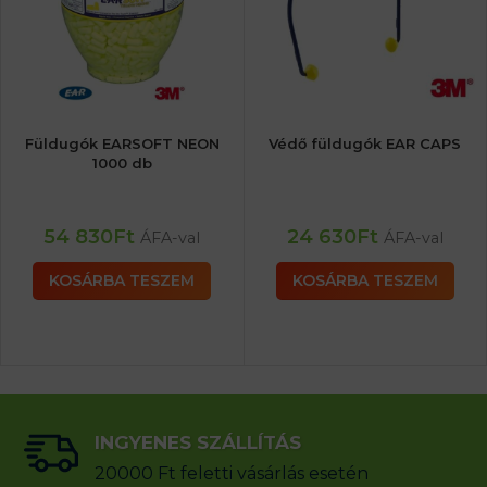
Füldugók EARSOFT NEON
Védő füldugók EAR CAPS
1000 db
54 830
Ft
24 630
Ft
ÁFA-val
ÁFA-val
KOSÁRBA TESZEM
KOSÁRBA TESZEM
INGYENES SZÁLLÍTÁS
20000 Ft feletti vásárlás esetén