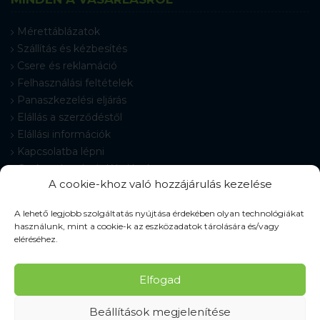
Mérettáblázatok
Szállítás és kézbesítés
Csere és reklamáció
Felhasználási feltételek
Panaszkezelési eljárás
Elállás a szerződéstől
Elállási információk
Kapcsolatba lépni
Gyakran Ismételt Kérdések
A cookie-khoz való hozzájárulás kezelése
Cookie-beállítások
A lehető legjobb szolgáltatás nyújtása érdekében olyan technológiákat
használunk, mint a cookie-k az eszközadatok tárolására és/vagy
eléréséhez.
© 2026 Pracovné odevy ZIKO s. r. o., minden jog fenntartva.
Elfogad
Beállítások megjelenítése