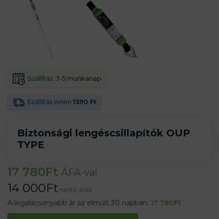
Szállítás:
3-5 munkanap
Szállítás innen
1390 Ft
Biztonsági lengéscsillapítók OUP
TYPE
17 780
Ft
ÁFA-val
14 000
Ft
nettó árak
A legalacsonyabb ár az elmúlt 30 napban:
17 780
Ft