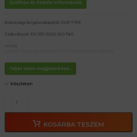
Szállítási és fizetési információk
Biztonsági lengéscsillapítók OUP TYPE
Szabványok: EN 355: 2002, ISO 1140
Anyag:
A kötél vége egy polietilén védő hüvelytel fejeződik be
nylon Kötél
Tulajdonságok:
Teljes leírás megjelenítése...
– Hossz: 1,5 m
– A kötél egyik oldalán, lengéscsillapító az energiaelnyeléshez
Készleten
egy horgony vagy karabiner szemmel. A másik oldalon egy
szem, amelynek védelme van a kopás ellen. >
KOSÁRBA TESZEM