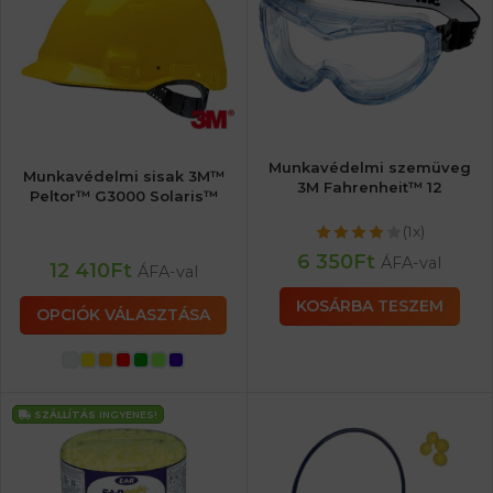
Munkavédelmi szemüveg
Munkavédelmi sisak 3M™
3M Fahrenheit™ 12
Peltor™ G3000 Solaris™
(1x)
6 350
Ft
ÁFA-val
12 410
Ft
ÁFA-val
KOSÁRBA TESZEM
OPCIÓK VÁLASZTÁSA
SZÁLLÍTÁS
INGYENES!