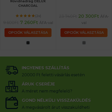
Rövidnadrág DELUX
CHARCOAL
20 300
Ft
(2x)
23 740
Ft
ÁFA-
7 260
Ft
9 600
Ft
ÁFA-val
val
OPCIÓK VÁLASZTÁSA
OPCIÓK VÁLASZTÁSA
INGYENES SZÁLLÍTÁS
20000 Ft feletti vásárlás esetén
ÁRUK CSERÉJE
A méret nem megfelelő?
GOND NÉLKÜLI VISSZAKÜLDÉS
A megvásárolt árut visszaküldheti