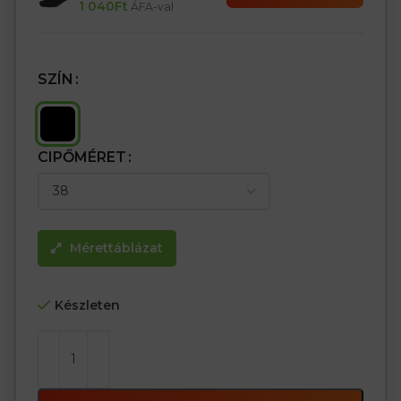
1 040
Ft
ÁFA-val
SZÍN
CIPŐMÉRET
Mérettáblázat
Készleten