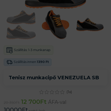
Szállítás:
1-3 munkanap
Szállítás innen
1390 Ft
Tenisz munkacipő VENEZUELA SB
(
1
x)
12 700
Ft
ÁFA-val
20 350
Ft
10000
Ft
nettó árak