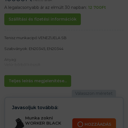
A legalacsonyabb ár az elmúlt 30 napban:
12 700
Ft
Szállítási és fizetési információk
Tenisz munkacipő VENEZUELA SB
Szabványok: EN20345, EN20344
Anyag:
Velúr bőrből készült
Talp dupla poliuretánból
Jellemzők:
Teljes leírás megjelenítése...
– Csúszásmentes talp
– Ellenáll az olajoknak
– Acél hegy 200 J / 15 kN
– SB FO SRA kategória
Javasoljuk továbbá:
Ideális nőknek és férfiaknak
Munka zokni
WORKER BLACK
HOZZÁADÁS