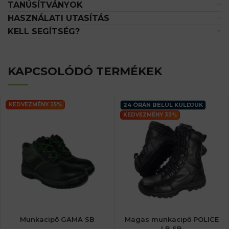
TANÚSÍTVÁNYOK
HASZNÁLATI UTASÍTÁS
KELL SEGÍTSÉG?
KAPCSOLÓDÓ TERMÉKEK
KEDVEZMÉNY 25%
24 ÓRÁN BELÜL KÜLDJÜK
KEDVEZMÉNY 33%
Munkacipő GAMA SB
Magas munkacipő POLICE
LB SB