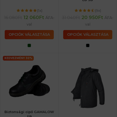
(1x)
(9x)
12 060
Ft
20 950
Ft
16 080
Ft
31 040
Ft
ÁFA-
ÁFA-
val
val
OPCIÓK VÁLASZTÁSA
OPCIÓK VÁLASZTÁSA
KEDVEZMÉNY 30%
Biztonsági cipő GAMALOW
SB