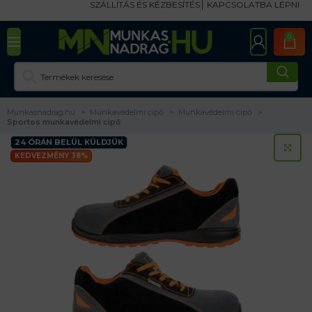
SZÁLLÍTÁS ÉS KÉZBESÍTÉS
KAPCSOLATBA LÉPNI
0
Munkasnadrag.hu
Munkavédelmi cipő
Munkavédelmi cipő
Sportos munkavédelmi cipő
24 ÓRÁN BELÜL KÜLDJÜK
KA
KEDVEZMÉNY 38%