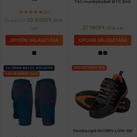
Téli munkakabát BTC EVO
(2x)
10 800
Ft
15 420
Ft
ÁFA-
21 190
Ft
val
ÁFA-val
OPCIÓK VÁLASZTÁSA
OPCIÓK VÁLASZTÁSA
24 ÓRÁN BELÜL KÜLDJÜK
KEDVEZMÉNY 14%
KEDVEZMÉNY 24%
Munkacipő NIGREN LOW SB