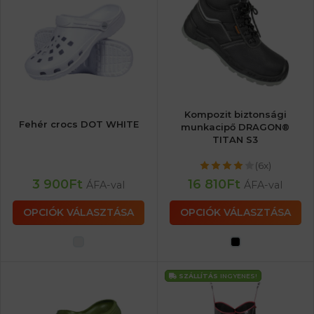
Kompozit biztonsági
Fehér crocs DOT WHITE
munkacipő DRAGON®
TITAN S3
(6x)
3 900
Ft
16 810
Ft
ÁFA-val
ÁFA-val
OPCIÓK VÁLASZTÁSA
OPCIÓK VÁLASZTÁSA
SZÁLLÍTÁS
INGYENES!