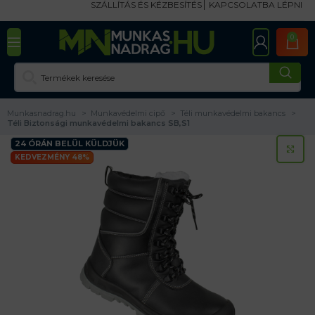
SZÁLLÍTÁS ÉS KÉZBESÍTÉS
KAPCSOLATBA LÉPNI
0
Munkasnadrag.hu
Munkavédelmi cipő
Téli munkavédelmi bakancs
Téli Biztonsági munkavédelmi bakancs SB,S1
24 ÓRÁN BELÜL KÜLDJÜK
KA
KEDVEZMÉNY 48%