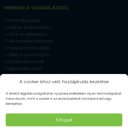
MINDEN A VÁSÁRLÁSRÓL
Mérettáblázatok
Szállítás és kézbesítés
Csere és reklamáció
Felhasználási feltételek
Panaszkezelési eljárás
Elállás a szerződéstől
Elállási információk
Kapcsolatba lépni
Gyakran Ismételt Kérdések
A cookie-khoz való hozzájárulás kezelése
Cookie-beállítások
A lehető legjobb szolgáltatás nyújtása érdekében olyan technológiákat
használunk, mint a cookie-k az eszközadatok tárolására és/vagy
eléréséhez.
© 2026 Pracovné odevy ZIKO s. r. o., minden jog fenntartva.
Elfogad