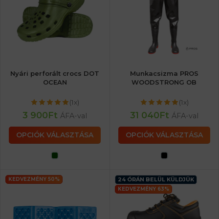
Nyári perforált crocs DOT
Munkacsizma PROS
OCEAN
WOODSTRONG OB
(1x)
(1x)
3 900
Ft
31 040
Ft
ÁFA-val
ÁFA-val
OPCIÓK VÁLASZTÁSA
OPCIÓK VÁLASZTÁSA
KEDVEZMÉNY 50%
24 ÓRÁN BELÜL KÜLDJÜK
KEDVEZMÉNY 63%