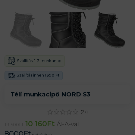
Szállítás:
1-3 munkanap
Szállítás innen
1390 Ft
Téli munkacipő NORD S3
(
2
x)
10 160
Ft
ÁFA-val
19 500
Ft
8000
Ft
nettó árak