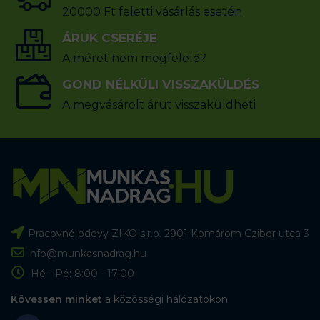
20000 Ft feletti vásárlás esetén
ÁRUK CSERÉJE
A méret nem megfelelő?
GOND NÉLKÜLI VISSZAKÜLDÉS
A megvásárolt árut visszaküldheti
Pracovné odevy ZIKO s.r.o. 2901 Komárom Czibor utca 3
info@munkasnadrag.hu
Hé - Pé: 8:00 - 17:00
Kövessen minket
a közösségi hálózatokon