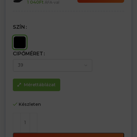
1 040
Ft
ÁFA-val
– S3 kategória SRC
Munkavédelmi cipő – félszárú
SZÍN
CIPŐMÉRET
Mérettáblázat
Készleten