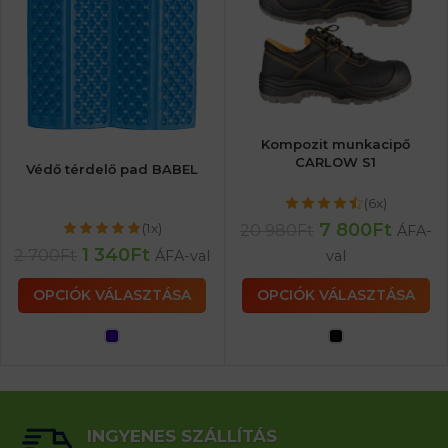
Kompozit munkacipő
CARLOW S1
Védő térdelő pad BABEL
(6x)
7 800
Ft
(1x)
20 980
Ft
ÁFA-
1 340
Ft
2 700
Ft
ÁFA-val
val
OPCIÓK VÁLASZTÁSA
OPCIÓK VÁLASZTÁSA
INGYENES SZÁLLÍTÁS