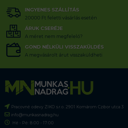
INGYENES SZÁLLÍTÁS
20000 Ft feletti vásárlás esetén
ÁRUK CSERÉJE
A méret nem megfelelő?
GOND NÉLKÜLI VISSZAKÜLDÉS
A megvásárolt árut visszaküldheti
Pracovné odevy ZIKO s.r.o. 2901 Komárom Czibor utca 3
info@munkasnadrag.hu
Hé - Pé: 8:00 - 17:00