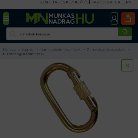
SZÁLLÍTÁS ÉS KÉZBESÍTÉS
KAPCSOLATBA LÉPNI
0
Munkasnadrag.hu
Munkavédelmi eszközök
Zuhanásgátló eszközök
Biztonsági karabinerek
KA