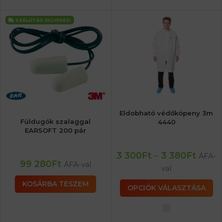
SZÁLLÍTÁS
INGYENES!
Eldobható védőköpeny 3m
Füldugók szalaggal
4440
EARSOFT 200 pár
3 300
Ft
–
3 380
Ft
ÁFA-
99 280
Ft
ÁFA-val
val
KOSÁRBA TESZEM
OPCIÓK VÁLASZTÁSA