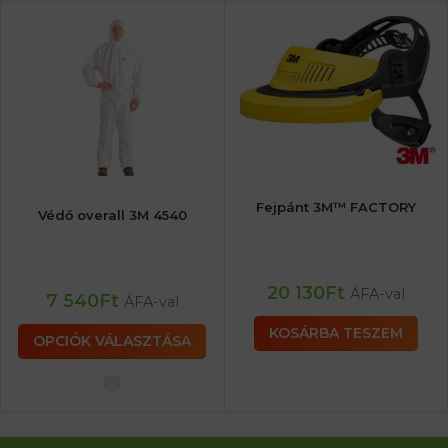
Fejpánt 3M™ FACTORY
Védő overall 3M 4540
20 130
Ft
ÁFA-val
7 540
Ft
ÁFA-val
KOSÁRBA TESZEM
OPCIÓK VÁLASZTÁSA