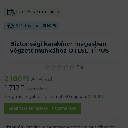
Szállítás:
3-5 munkanap
Szállítás innen
1390 Ft
Biztonsági karabiner magasban
végzett munkához QTLSL TÍPUS
(
1
x)
2 180
Ft
ÁFA-val
1 717
Ft
nettó árak
A legalacsonyabb ár az elmúlt 30 napban:
2 180
Ft
Szállítási és fizetési információk
Biztonsági karabiner a magasságban történő munkához qtlsl