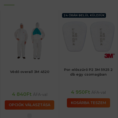
24 ÓRÁN BELÜL KÜLDJÜK
Por-előszűrő P2 3M 5925 2
Védő overall 3M 4520
db egy csomagban
4 950
Ft
ÁFA-val
4 840
Ft
ÁFA-val
KOSÁRBA TESZEM
OPCIÓK VÁLASZTÁSA