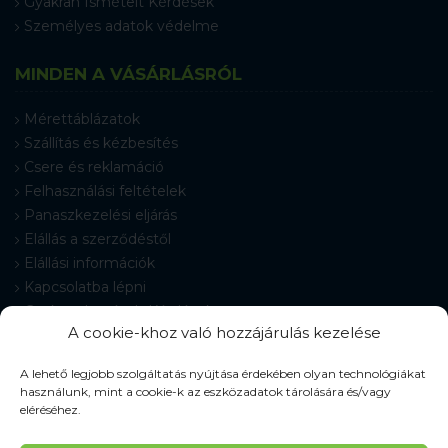
Gyakran Ismételt Kérdések
Személyes adatok védelme
MINDEN A VÁSÁRLÁSRÓL
Mérettáblázatok
Szállítás és kézbesítés
Csere és reklamáció
Felhasználási feltételek
Panaszkezelési eljárás
Elállás a szerződéstől
Elállási információk
Kapcsolatba lépni
Gyakran Ismételt Kérdések
A cookie-khoz való hozzájárulás kezelése
Cookie-beállítások
A lehető legjobb szolgáltatás nyújtása érdekében olyan technológiákat
használunk, mint a cookie-k az eszközadatok tárolására és/vagy
eléréséhez.