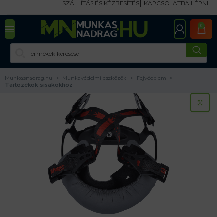
SZÁLLÍTÁS ÉS KÉZBESÍTÉS
KAPCSOLATBA LÉPNI
0
Munkasnadrag.hu
Munkavédelmi eszközök
Fejvédelem
Tartozékok sisakokhoz
KA