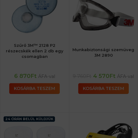
Szűrő 3M™ 2128 P2
Munkabiztonsági szemüveg
részecskék ellen 2 db egy
3M 2890
csomagban
6 870
Ft
4 570
Ft
9 760
Ft
ÁFA-val
ÁFA-val
KOSÁRBA TESZEM
KOSÁRBA TESZEM
24 ÓRÁN BELÜL KÜLDJÜK