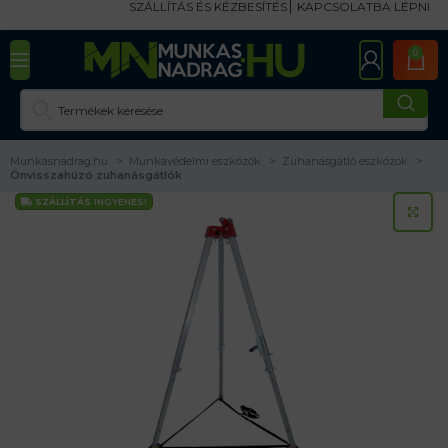
SZÁLLÍTÁS ÉS KÉZBESÍTÉS
KAPCSOLATBA LÉPNI
0
Munkasnadrag.hu
Munkavédelmi eszközök
Zuhanásgátló eszközök
Önvisszahúzó zuhanásgátlók
SZÁLLÍTÁS
INGYENES!
KA