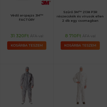
Szűrő 3M™ 2138 P3R
Védő arcpajzs 3M™
részecskék és vírusok ellen
FACTORY
2 db egy csomagban
31 320
Ft
8 710
Ft
ÁFA-val
ÁFA-val
KOSÁRBA TESZEM
KOSÁRBA TESZEM