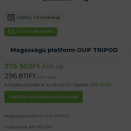
Szállítás:
3-5 munkanap
Szállítás:
INGYENES!
Magasságú platform OUP TRIPOD
376 950
Ft
ÁFA-val
296 811
Ft
nettó árak
A legalacsonyabb ár az elmúlt 30 napban:
376 950
Ft
Szállítási és fizetési információk
Magasságú platform OUP TRIPOD
Szabványok: EN 795: 2012