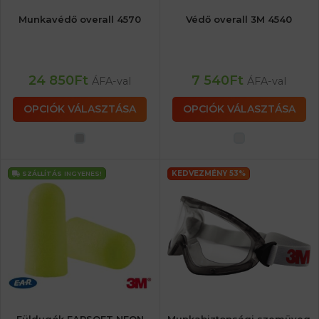
Munkavédő overall 4570
Védő overall 3M 4540
24 850
Ft
7 540
Ft
ÁFA-val
ÁFA-val
OPCIÓK VÁLASZTÁSA
OPCIÓK VÁLASZTÁSA
KEDVEZMÉNY 53%
SZÁLLÍTÁS
INGYENES!