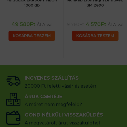
Füldugók EARSOFT NEON
Munkabiztonsági szemüveg
1000 db
3M 2890
49 580
Ft
4 570
Ft
9 760
Ft
ÁFA-val
ÁFA-val
KOSÁRBA TESZEM
KOSÁRBA TESZEM
INGYENES SZÁLLÍTÁS
20000 Ft feletti vásárlás esetén
ÁRUK CSERÉJE
A méret nem megfelelő?
GOND NÉLKÜLI VISSZAKÜLDÉS
A megvásárolt árut visszaküldheti