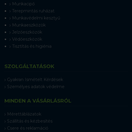
Munkacipő
Terepmintás ruházat
Munkavédelmi kesztyű
Munkaeszközök
Jelzőeszközök
Védőeszközök
Tisztítás és higiénia
SZOLGÁLTATÁSOK
Gyakran Ismételt Kérdések
Személyes adatok védelme
MINDEN A VÁSÁRLÁSRÓL
Mérettáblázatok
Szállítás és kézbesítés
Csere és reklamáció