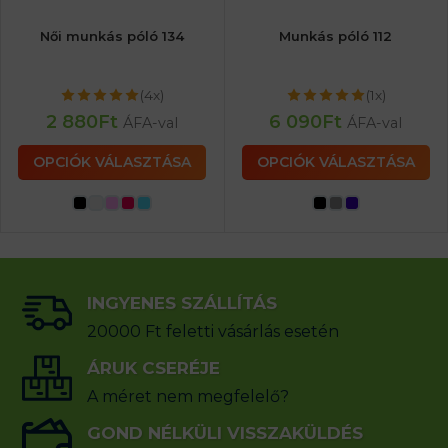
Női munkás póló 134
Munkás póló 112
(4x)
(1x)
2 880
Ft
6 090
Ft
ÁFA-val
ÁFA-val
OPCIÓK VÁLASZTÁSA
OPCIÓK VÁLASZTÁSA
INGYENES SZÁLLÍTÁS
20000 Ft feletti vásárlás esetén
ÁRUK CSERÉJE
A méret nem megfelelő?
GOND NÉLKÜLI VISSZAKÜLDÉS