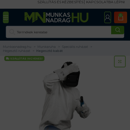
SZÁLLÍTÁS ÉS KÉZBESÍTÉS
KAPCSOLATBA LÉPNI
0
Munkasnadrag.hu
Munkaruha
Speciális ruházat
Hegesztő ruházat
Hegesztő kabát
SZÁLLÍTÁS
INGYENES!
KA