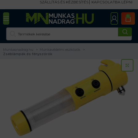
SZÁLLÍTÁS ÉS KÉZBESÍTÉS
KAPCSOLATBA LÉPNI
0
Munkasnadrag.hu
Munkavédelmi eszközök
Zseblámpák és fényszórók
KA