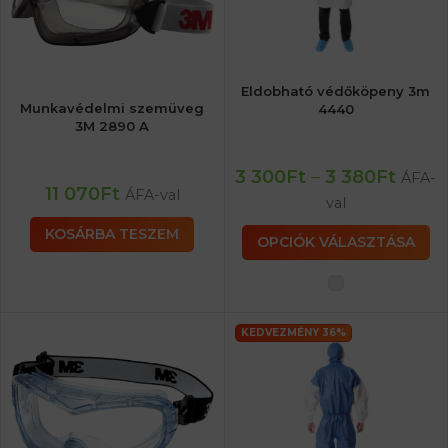
Eldobható védőköpeny 3m
Munkavédelmi szemüveg
4440
3M 2890 A
3 300
Ft
–
3 380
Ft
ÁFA-
11 070
Ft
ÁFA-val
val
KOSÁRBA TESZEM
OPCIÓK VÁLASZTÁSA
KEDVEZMÉNY 36%