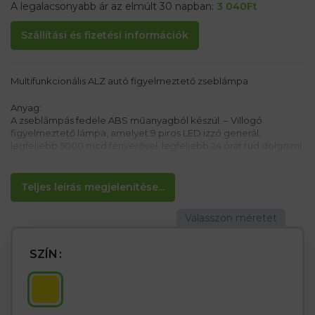
A legalacsonyabb ár az elmúlt 30 napban:
3 040
Ft
Szállítási és fizetési információk
Multifunkcionális ALZ autó figyelmeztető zseblámpa
Anyag:
A zseblámpás fedele ABS műanyagból készül. – Villogó
figyelmeztető lámpa, amelyet 9 piros LED izzó generál,
legfeljebb 5000 mcd fényerővel. legfeljebb 24 órát tud dolgozni
egy akkumulátorkészleten
– egy speciális kalapáccsal felszerelve, hogy megtörje az
autóablakot, ha az ajtó bezáródik vagy blokkolva van. Case A
Teljes leírás megjelenítése...
mechanizmus elakad. akkumulátorok.
SZÍN