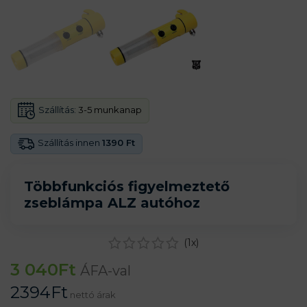
Szállítás:
3-5 munkanap
Szállítás innen
1390 Ft
Többfunkciós figyelmeztető
zseblámpa ALZ autóhoz
(
1
x)
3 040
Ft
ÁFA-val
2394
Ft
nettó árak