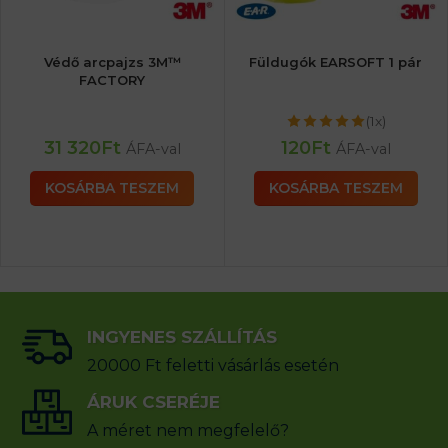
Védő arcpajzs 3M™
Füldugók EARSOFT 1 pár
FACTORY
(1x)
31 320
Ft
120
Ft
ÁFA-val
ÁFA-val
KOSÁRBA TESZEM
KOSÁRBA TESZEM
INGYENES SZÁLLÍTÁS
20000 Ft feletti vásárlás esetén
ÁRUK CSERÉJE
A méret nem megfelelő?