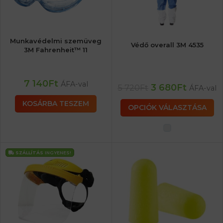
Munkavédelmi szemüveg
Védő overall 3M 4535
3M Fahrenheit™ 11
7 140
Ft
ÁFA-val
3 680
Ft
5 720
Ft
ÁFA-val
KOSÁRBA TESZEM
OPCIÓK VÁLASZTÁSA
SZÁLLÍTÁS
INGYENES!