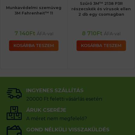
Szűrő 3M™ 2138 P3R
Munkavédelmi szemüveg
részecskék és vírusok ellen
3M Fahrenheit™ 11
2 db egy csomagban
7 140
Ft
8 710
Ft
ÁFA-val
ÁFA-val
KOSÁRBA TESZEM
KOSÁRBA TESZEM
INGYENES SZÁLLÍTÁS
20000 Ft feletti vásárlás esetén
ÁRUK CSERÉJE
A méret nem megfelelő?
GOND NÉLKÜLI VISSZAKÜLDÉS