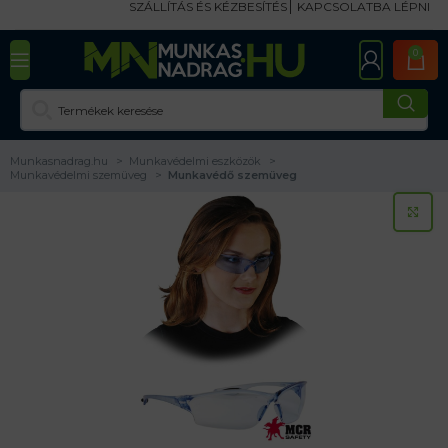
SZÁLLÍTÁS ÉS KÉZBESÍTÉS
KAPCSOLATBA LÉPNI
0
Munkasnadrag.hu
Munkavédelmi eszközök
Munkavédelmi szemüveg
Munkavédő szemüveg
KA