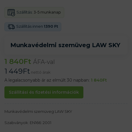
Szállítás:
3-5 munkanap
Szállítás innen
1390 Ft
Munkavédelmi szemüveg LAW SKY
1 840
Ft
ÁFA-val
1 449
Ft
nettó árak
A legalacsonyabb ár az elmúlt 30 napban:
1 840
Ft
Szállítási és fizetési információk
Munkavédelmi szemüveg LAW SKY
Szabványok: EN166: 2001