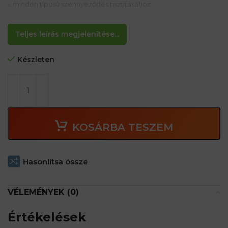
– minden típusú szennyeződés tisztításához
– A csomag 3 DC-t tartalmaz, különböző színű
Teljes leírás megjelenítése...
Készleten
KOSÁRBA TESZEM
Hasonlítsa össze
VÉLEMÉNYEK (0)
Értékelések