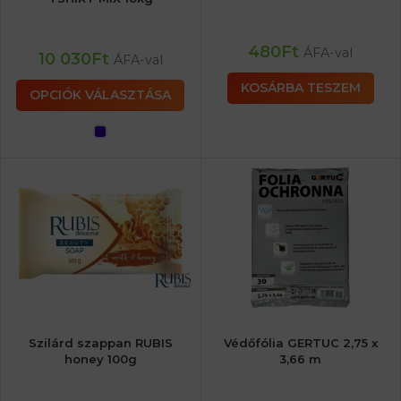
480
Ft
ÁFA-val
10 030
Ft
ÁFA-val
KOSÁRBA TESZEM
OPCIÓK VÁLASZTÁSA
Szilárd szappan RUBIS
Védőfólia GERTUC 2,75 x
honey 100g
3,66 m