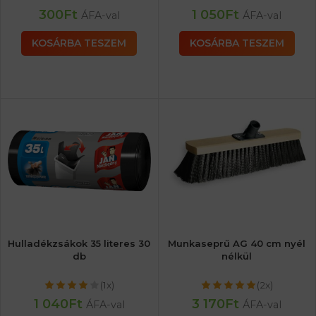
300
Ft
1 050
Ft
ÁFA-val
ÁFA-val
KOSÁRBA TESZEM
KOSÁRBA TESZEM
Hulladékzsákok 35 literes 30
Munkaseprű AG 40 cm nyél
db
nélkül
(1x)
(2x)
1 040
Ft
3 170
Ft
ÁFA-val
ÁFA-val