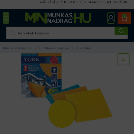
SZÁLLÍTÁS ÉS KÉZBESÍTÉS
KAPCSOLATBA LÉPNI
0
Munkasnadrag.hu
Tisztítás és higiénia
Tisztítás
KA