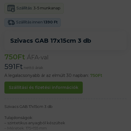
Szállítás:
3-5 munkanap
Szállítás innen
1390 Ft
Szivacs GAB 17x15cm 3 db
750
Ft
ÁFA-val
591
Ft
nettó árak
A legalacsonyabb ár az elmúlt 30 napban:
750
Ft
Szállítási és fizetési információk
Szivacs GAB 17x15cm 3 db
Tulajdonságok:
– szintetikus anyagból készültek
– Méretek: 175×155 mm