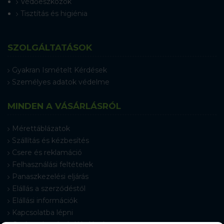
Védőeszközök
Tisztítás és higiénia
SZOLGÁLTATÁSOK
Gyakran Ismételt Kérdések
Személyes adatok védelme
MINDEN A VÁSÁRLÁSRÓL
Mérettáblázatok
Szállítás és kézbesítés
Csere és reklamáció
Felhasználási feltételek
Panaszkezelési eljárás
Elállás a szerződéstől
Elállási információk
Kapcsolatba lépni