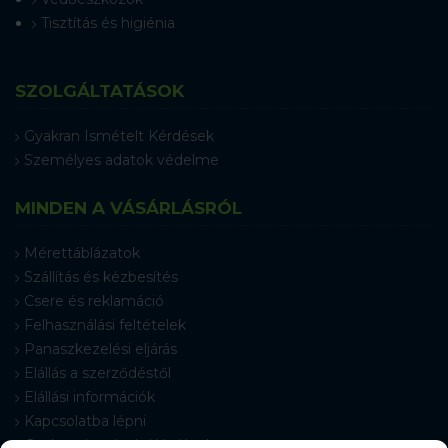
Tisztítás és higiénia
SZOLGÁLTATÁSOK
Gyakran Ismételt Kérdések
Személyes adatok védelme
MINDEN A VÁSÁRLÁSRÓL
Mérettáblázatok
Szállítás és kézbesítés
Csere és reklamáció
Felhasználási feltételek
Panaszkezelési eljárás
Elállás a szerződéstől
Elállási információk
Kapcsolatba lépni
Gyakran Ismételt Kérdések