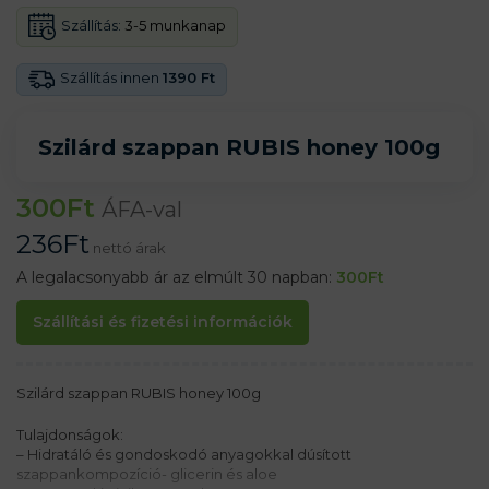
Szállítás:
3-5 munkanap
Szállítás innen
1390 Ft
Szilárd szappan RUBIS honey 100g
300
Ft
ÁFA-val
236
Ft
nettó árak
A legalacsonyabb ár az elmúlt 30 napban:
300
Ft
Szállítási és fizetési információk
Szilárd szappan RUBIS honey 100g
Tulajdonságok:
– Hidratáló és gondoskodó anyagokkal dúsított
szappankompozíció- glicerin és aloe