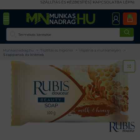
SZÁLLÍTÁS ÉS KÉZBESÍTÉS
KAPCSOLATBA LÉPNI
0
Munkasnadrag.hu
Tisztítás és higiénia
Higiénia a munkahelyen
Szappanok és krémek
KA