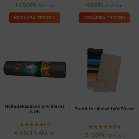
1 050
Ft
480
Ft
ÁFA-val
ÁFA-val
KOSÁRBA TESZEM
KOSÁRBA TESZEM
Hulladékzsákok 240 literes
Frottír törülköző 140×70 cm
8 db
(1x)
(3x)
4 650
Ft
ÁFA-val
5 150
Ft
ÁFA-val