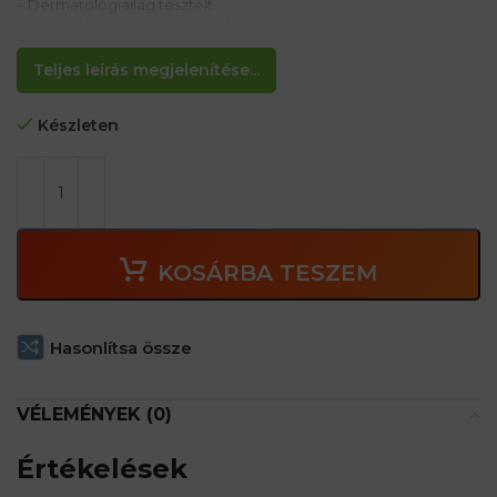
– Dermatológiailag tesztelt
– Hypoallergenikus tulajdonságok
– A méz illatával
Teljes leírás megjelenítése...
Készleten
KOSÁRBA TESZEM
Hasonlítsa össze
VÉLEMÉNYEK (0)
Értékelések