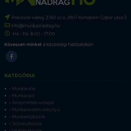
Pracovné odevy ZIKO s.r.o. 2901 Komárom Czibor utca 3
info@munkasnadrag.hu
Hé - Pé: 8:00 - 17:00
Kövessen minket
a közösségi hálózatokon
KATEGÓRIA
Munkaruha
Munkacipő
Terepmintás ruházat
Munkavédelmi kesztyű
Munkaeszközök
Jelzőeszközök
Védőeszközök