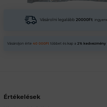
Vásárolni legalább
20000Ft
ingyenes
Vásároljon érte
40 000
Ft
többet és kap a
2% kedvezmény
Értékelések