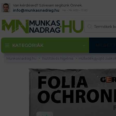
Van kérdésed? Szívesen segítünk Önnek.
info@munkasnadrag.hu
Hé - Pé: 8:00 - 17:00
KATEGÓRIÁK
MÉRETT
Munkasnadrag.hu
Tisztítás és higiénia
Hulladékgyűjtő zsáko