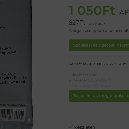
1 050
Ft
ÁF
827
Ft
nettó árak
A legalacsonyabb ár az elmúl
Szállítási és fizetési info
Védőfólia GERTUC 2,75 x 3,66 m
Tulajdonságok:
– Méretek: 2,75×3.66 m
– vastagság: 30 mikron
– újrafelhasználható
Teljes leírás megjelenítése.
– Erős és tartós
– védi a por és a szennyeződés el
– Tökéletesen védi az esőt.- ke
a gyomok elleni védelemre
Készleten