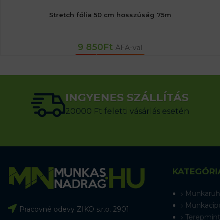
Stretch fólia 50 cm hosszúság 75m
9 850
Ft
ÁFA-val
KOSÁRBA TESZEM
INGYENES SZÁLLÍTÁS
20000 Ft feletti vásárlás esetén
KATEGÓRI
Munkaruh
Munkacip
Pracovné odevy ZIKO s.r.o. 2901
Terepmint