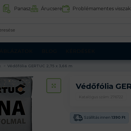
Panasz
Árucsere
Problémamentes visszak
ÁBLÁZATOK
BLOG
KÉRDÉSEK
k
Védőfólia GERTUC 2,75 x 3,66 m
Védőfólia GER
KATTINTS A KINAGYÍTÁSHOZ
Katalógus szám: 276722
Szállítás innen
1390 Ft