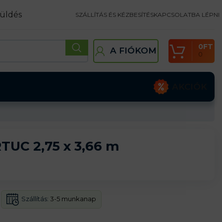
üldés
SZÁLLÍTÁS ÉS KÉZBESÍTÉS
KAPCSOLATBA LÉPNI
0
FT
A FIÓKOM
0
AKCIÓK
TUC 2,75 x 3,66 m
Szállítás:
3-5 munkanap