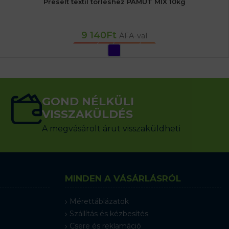
Préselt textil törléshez PAMUT MIX 10kg
9 140
Ft
ÁFA-val
OPCIÓK VÁLASZTÁSA
GOND NÉLKÜLI
VISSZAKÜLDÉS
A megvásárolt árut visszaküldheti
MINDEN A VÁSÁRLÁSRÓL
Mérettáblázatok
Szállítás és kézbesítés
Csere és reklamáció