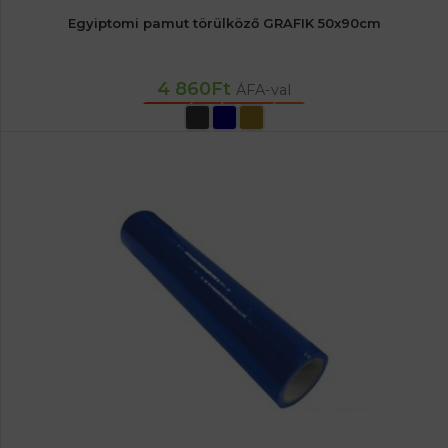
Egyiptomi pamut törülköző GRAFIK 50x90cm
4 860
Ft
ÁFA-val
OPCIÓK VÁLASZTÁSA