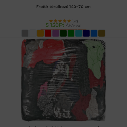
Frottír törülköző 140×70 cm
(3x)
5 150
Ft
ÁFA-val
OPCIÓK VÁLASZTÁSA