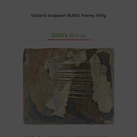
Szilárd szappan RUBIS honey 100g
300
Ft
ÁFA-val
KOSÁRBA TESZEM