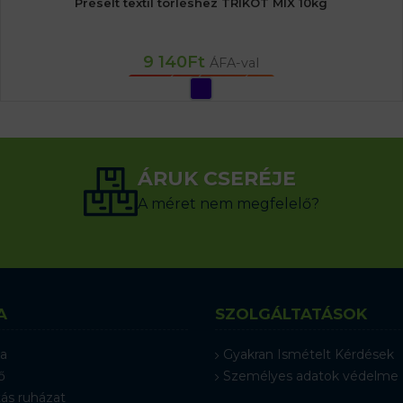
Préselt textil törléshez TRIKOT MIX 10kg
9 140
Ft
ÁFA-val
OPCIÓK VÁLASZTÁSA
ÁRUK CSERÉJE
A méret nem megfelelő?
A
SZOLGÁLTATÁSOK
a
Gyakran Ismételt Kérdések
ő
Személyes adatok védelme
ás ruházat