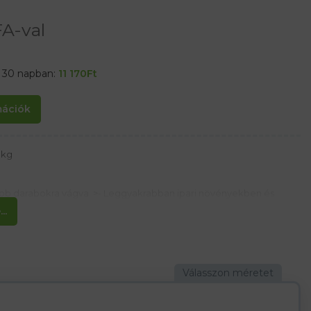
A-val
t 30 napban:
11 170
Ft
rmációk
0kg
bb darabokra vágva. >- Leggyakrabban ipari növényekben és
k zsír, olaj, festék stb. Tisztításához.
..