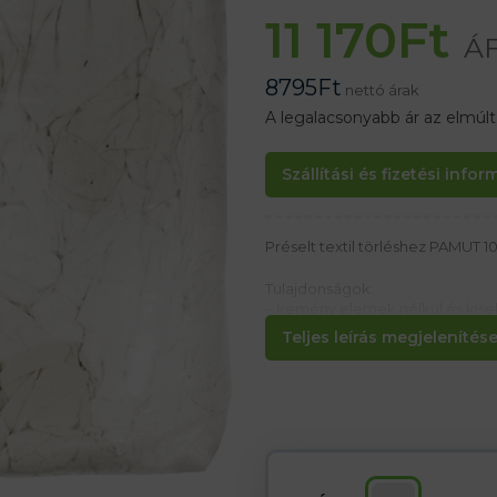
11 170
Ft
ÁF
8795
Ft
nettó árak
A legalacsonyabb ár az elmúl
Szállítási és fizetési info
Préselt textil törléshez PAMUT 1
Tulajdonságok:
– kemény elemek nélkül és kise
szolgáltató műhelyekben használjá
Teljes leírás megjelenítése.