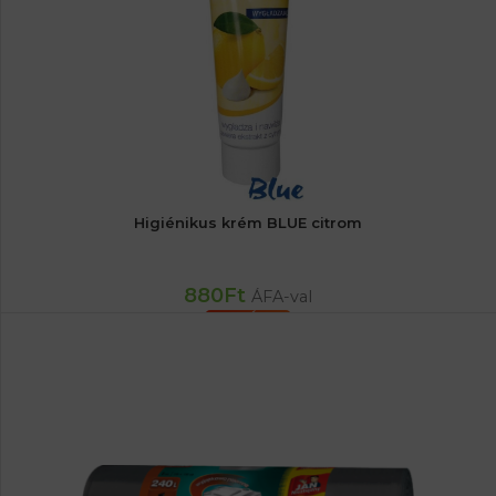
Higiénikus krém BLUE citrom
880
Ft
ÁFA-val
TOVÁBB