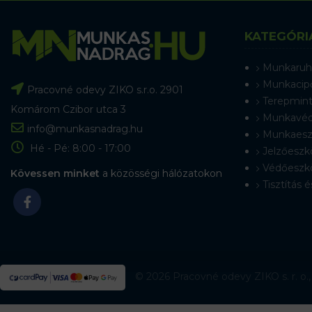
KATEGÓRI
Munkaruh
Munkacip
Pracovné odevy ZIKO s.r.o. 2901
Terepmint
Komárom Czibor utca 3
Munkavéd
info@munkasnadrag.hu
Munkaesz
Hé - Pé: 8:00 - 17:00
Jelzőeszk
Védőeszk
Kövessen minket
a közösségi hálózatokon
Tisztítás é
© 2026 Pracovné odevy ZIKO s. r. o.,