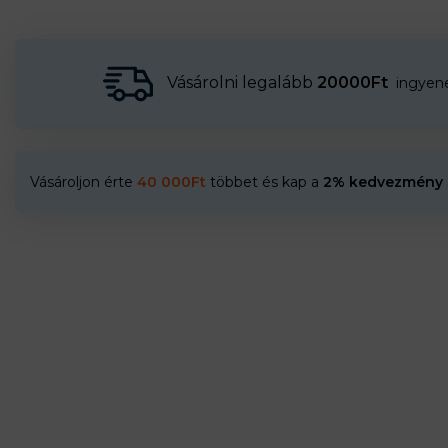
Vásárolni legalább
20000Ft
ingyenes
Vásároljon érte
40 000
Ft
többet és kap a
2% kedvezmény