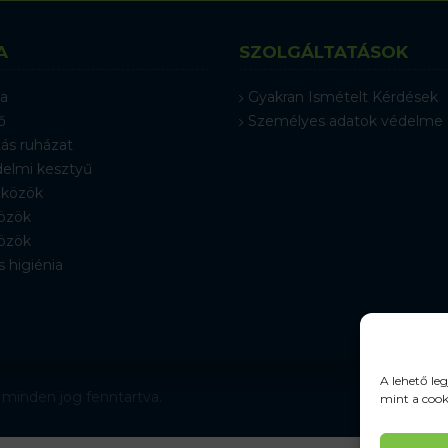
A
SZOLGÁLTATÁSOK
a
Gyakran Ismételt Kérdések
ő
Személyes adatok védelme
ás ruházat
elmi kesztyű
közök
özök
özök
s higiénia
A lehető le
 minden jog fenntartva.
mint a cook