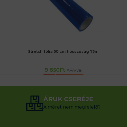
Stretch fólia 50 cm hosszúság 75m
9 850
Ft
ÁFA-val
KOSÁRBA TESZEM
ÁRUK CSERÉJE
A méret nem megfelelő?