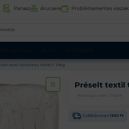
Panasz
Árucsere
Problémamentes visszak
ÁBLÁZATOK
BLOG
KÉRDÉSEK
selt textil törléshez PAMUT 10kg
Préselt texti
KATTINTS A KINAGYÍTÁSHOZ
Katalógus szám: 276206
Szállítás innen
1390 Ft