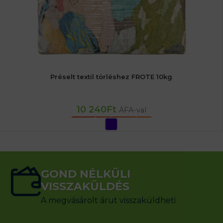
Préselt textil törléshez FROTE 10kg
10 240
Ft
ÁFA-val
OPCIÓK VÁLASZTÁSA
GOND NÉLKÜLI
VISSZAKÜLDÉS
A megvásárolt árut visszaküldheti