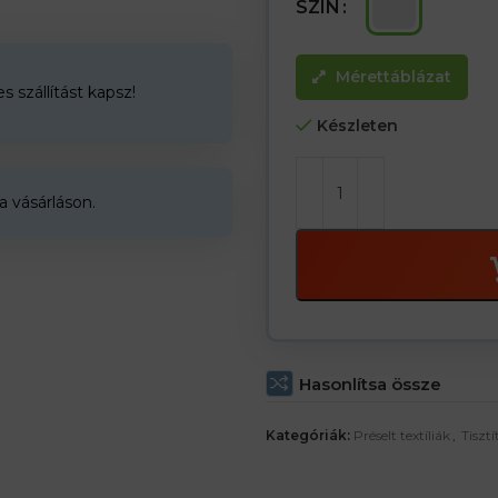
SZÍN
Mérettáblázat
 szállítást kapsz!
Készleten
a vásárláson.
Hasonlítsa össze
Kategóriák:
Préselt textíliák
,
Tisztí