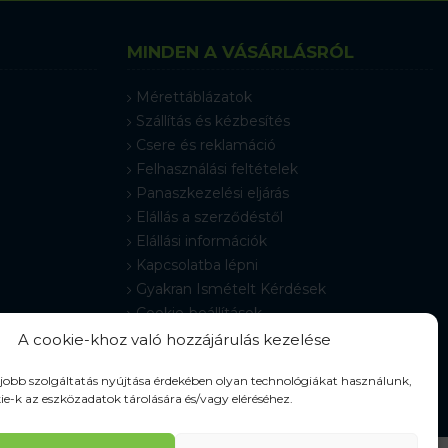
MINDEN A VÁSÁRLÁSRÓL
Mérettáblázatok
Szállítás és kézbesítés
Csere és reklamáció
Felhasználási feltételek
Panaszkezelési eljárás
Elállás a szerződéstől
Elállási információk
Kapcsolatba lépni
Gyakran Ismételt Kérdések
Cookie-beállítások
A cookie-khoz való hozzájárulás kezelése
gjobb szolgáltatás nyújtása érdekében olyan technológiákat használunk,
ie-k az eszközadatok tárolására és/vagy eléréséhez.