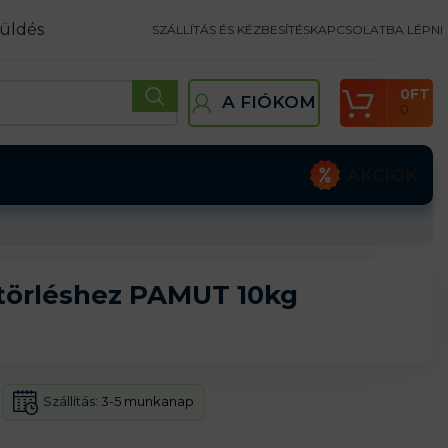
üldés
SZÁLLÍTÁS ÉS KÉZBESÍTÉS
KAPCSOLATBA LÉPNI
0
FT
A FIÓKOM
0
AKCIÓK
l törléshez PAMUT 10kg
Szállítás:
3-5 munkanap