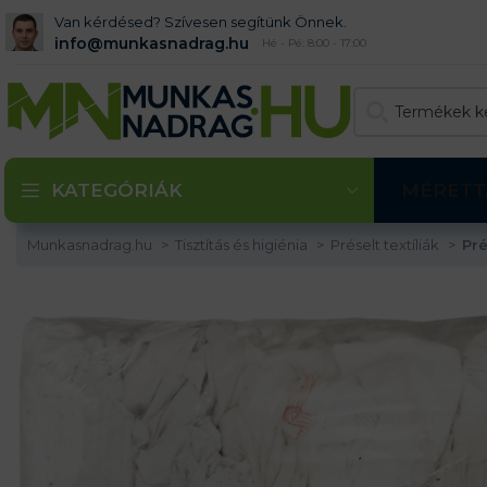
Van kérdésed? Szívesen segítünk Önnek.
info@munkasnadrag.hu
Hé - Pé: 8:00 - 17:00
KATEGÓRIÁK
MÉRETT
Munkasnadrag.hu
Tisztítás és higiénia
Préselt textíliák
Pré