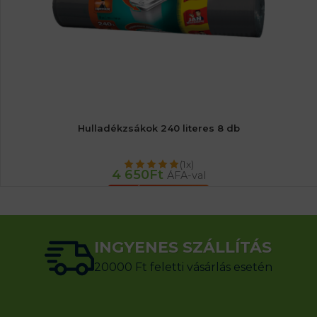
Hulladékzsákok 240 literes 8 db
(1x)
4 650
Ft
ÁFA-val
KOSÁRBA TESZEM
INGYENES SZÁLLÍTÁS
20000 Ft feletti vásárlás esetén