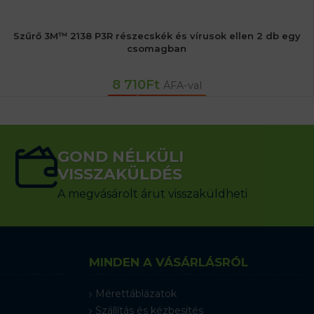
Szűrő 3M™ 2138 P3R részecskék és vírusok ellen 2 db egy
csomagban
8 710
Ft
ÁFA-val
KOSÁRBA TESZEM
GOND NÉLKÜLI
VISSZAKÜLDÉS
A megvásárolt árut visszaküldheti
MINDEN A VÁSÁRLÁSRÓL
Mérettáblázatok
Szállítás és kézbesítés