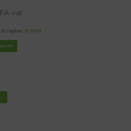
FA-val
t 30 napban:
21 130
Ft
rmációk
habból készül,
..
 snr = 37 dB
és teljes kényelmet és alacsony nyomást biztosít a fül belsejében.-
diocsatornához alkalmas
lmaz, mindegyik pár külön táskába csomagolva.