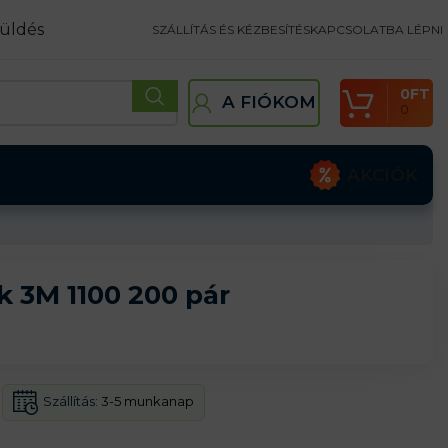
üldés
SZÁLLÍTÁS ÉS KÉZBESÍTÉS
KAPCSOLATBA LÉPNI
0
FT
A FIÓKOM
0
AKCIÓK
 3M 1100 200 pár
Szállítás:
3-5 munkanap