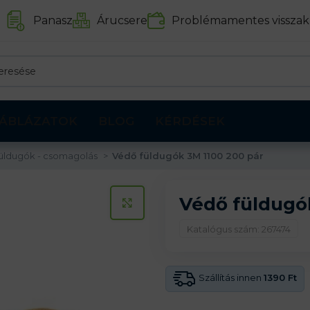
Panasz
Árucsere
Problémamentes visszak
ÁBLÁZATOK
BLOG
KÉRDÉSEK
üldugók - csomagolás
Védő füldugók 3M 1100 200 pár
Védő füldugók
KATTINTS A KINAGYÍTÁSHOZ
Katalógus szám: 267474
Szállítás innen
1390 Ft