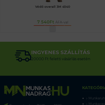
Védő overall 3M 4540
7 540
Ft
ÁFA-val
OPCIÓK VÁLASZTÁSA
INGYENES SZÁLLÍTÁS
20000 Ft feletti vásárlás esetén
KATEGÓRI
Munkaruh
Munkacip