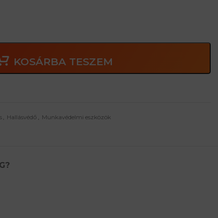
KOSÁRBA TESZEM
s
,
Hallásvédő
,
Munkavédelmi eszközök
G?