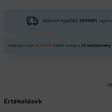
Vásárolni legalább
20000Ft
ingyenes
Vásároljon érte
40 000
Ft
többet és kap a
2% kedvezmény
VÉ
Értékelések