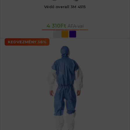
Védő overall 3M 4515
4 310
Ft
ÁFA-val
OPCIÓK VÁLASZTÁSA
KEDVEZMÉNY 36%