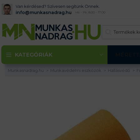
Van kérdésed? Szívesen segítünk Önnek.
info@munkasnadrag.hu
Hé - Pé: 8:00 - 17:00
KATEGÓRIÁK
MÉRETT
Munkasnadrag.hu
Munkavédelmi eszközök
Hallásvédő
F