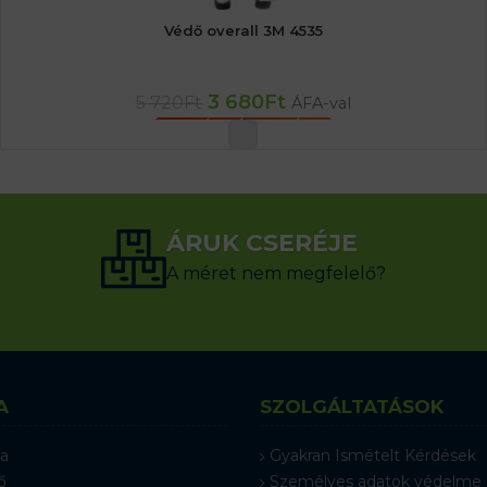
Védő overall 3M 4535
3 680
Ft
5 720
Ft
ÁFA-val
OPCIÓK VÁLASZTÁSA
ÁRUK CSERÉJE
A méret nem megfelelő?
A
SZOLGÁLTATÁSOK
a
Gyakran Ismételt Kérdések
ő
Személyes adatok védelme