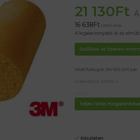
21 130
Ft
Á
16 638
Ft
nettó árak
A legalacsonyabb ár az elmúl
Szállítási és fizetési info
Védő füldugók 3M 1100 200 pár
Szabványok: EN352-2
Anyag:
Puha hypoallergenic poliuretán 
Teljes leírás megjelenítése.
Tulajdonságok:
– Hangszigetelés
– Az anyag emlékszik az alakra, 
A kúpos kialakítás a legtöbb au
– Újrahasznosításhoz alkalmas
Készleten
Egy kis csomag 200 párot tarta