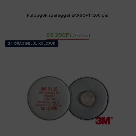
Füldugók szalaggal EARSOFT 200 pár
99 280
Ft
ÁFA-val
KOSÁRBA TESZEM
24 ÓRÁN BELÜL KÜLDJÜK