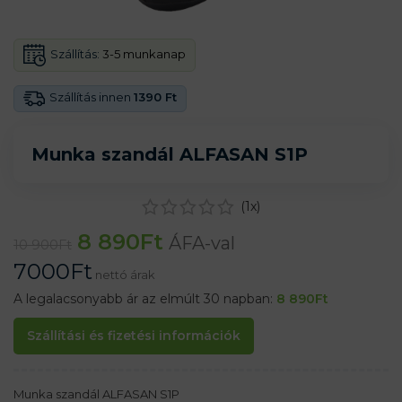
Szállítás:
3-5 munkanap
Szállítás innen
1390 Ft
Munka szandál ALFASAN S1P
(
1
x)
8 890
Ft
ÁFA-val
10 900
Ft
7000
Ft
nettó árak
A legalacsonyabb ár az elmúlt 30 napban:
8 890
Ft
Szállítási és fizetési információk
Munka szandál ALFASAN S1P