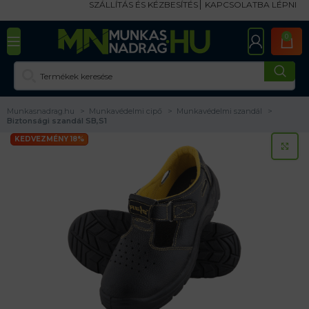
SZÁLLÍTÁS ÉS KÉZBESÍTÉS
KAPCSOLATBA LÉPNI
0
Munkasnadrag.hu
Munkavédelmi cipő
Munkavédelmi szandál
Biztonsági szandál SB,S1
KEDVEZMÉNY 18%
KA