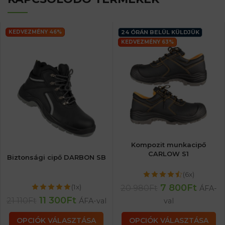
KEDVEZMÉNY 46%
24 ÓRÁN BELÜL KÜLDJÜK
KEDVEZMÉNY 63%
Kompozit munkacipő
CARLOW S1
Biztonsági cipő DARBON SB
(6x)
7 800
Ft
(1x)
20 980
Ft
ÁFA-
11 300
Ft
21 110
Ft
ÁFA-val
val
OPCIÓK VÁLASZTÁSA
OPCIÓK VÁLASZTÁSA