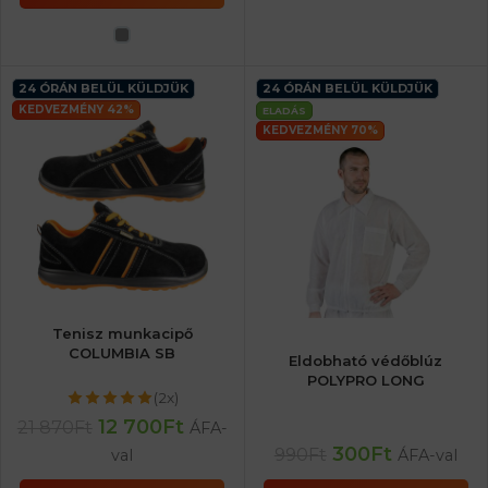
24 ÓRÁN BELÜL KÜLDJÜK
24 ÓRÁN BELÜL KÜLDJÜK
KEDVEZMÉNY 42%
ELADÁS
KEDVEZMÉNY 70%
Tenisz munkacipő
COLUMBIA SB
Eldobható védőblúz
POLYPRO LONG
(2x)
12 700
Ft
21 870
Ft
ÁFA-
300
Ft
990
Ft
val
ÁFA-val