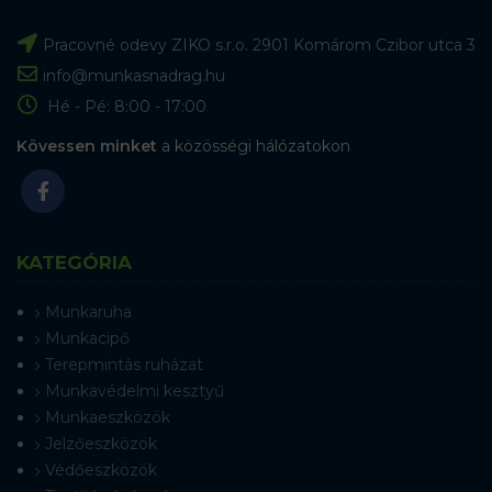
Pracovné odevy ZIKO s.r.o. 2901 Komárom Czibor utca 3
info@munkasnadrag.hu
Hé - Pé: 8:00 - 17:00
Kövessen minket
a közösségi hálózatokon
KATEGÓRIA
Munkaruha
Munkacipő
Terepmintás ruházat
Munkavédelmi kesztyű
Munkaeszközök
Jelzőeszközök
Védőeszközök