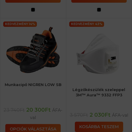
KEDVEZMÉNY 14%
KEDVEZMÉNY 43%
Munkacipő NIGREN LOW SB
Légzőkészülék szeleppel
3M™ Aura™ 9332 FFP3
20 300
Ft
23 740
Ft
ÁFA-
2 030
Ft
3 570
Ft
ÁFA-val
val
KOSÁRBA TESZEM
OPCIÓK VÁLASZTÁSA