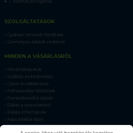
Tisztítás és higiénia
SZOLGÁLTATÁSOK
Gyakran Ismételt Kérdések
Személyes adatok védelme
MINDEN A VÁSÁRLÁSRÓL
Mérettáblázatok
Szállítás és kézbesítés
Csere és reklamáció
Felhasználási feltételek
Panaszkezelési eljárás
Elállás a szerződéstől
Elállási információk
Kapcsolatba lépni
Gyakran Ismételt Kérdések
A cookie-khoz való hozzájárulás kezelése