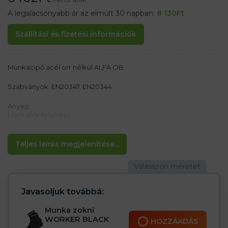
A legalacsonyabb ár az elmúlt 30 napban:
8 130
Ft
Szállítási és fizetési információk
Munkacipő acél orr nélkül ALFA OB
Szabványok: EN20347, EN20344
Anyag:
Marhabőr felsőrész
Dupla poliuretán talp
Jellemzők:
Teljes leírás megjelenítése...
– Csúszásmentes talp
– Ellenáll az olajoknak
– Cambrelle típusú bélés, amely jól felszívja az izzadságot
– Lengéscsillapítás a sarokban
– OB E kategória FO SRC
Javasoljuk továbbá:
Munka zokni
WORKER BLACK
HOZZÁADÁS