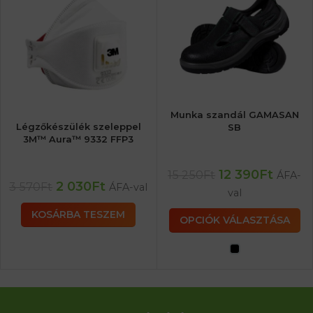
Munka szandál GAMASAN
Légzőkészülék szeleppel
SB
3M™ Aura™ 9332 FFP3
12 390
Ft
15 250
Ft
ÁFA-
2 030
Ft
3 570
Ft
ÁFA-val
val
KOSÁRBA TESZEM
OPCIÓK VÁLASZTÁSA