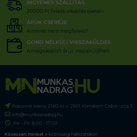
INGYENES SZÁLLÍTÁS
20000 Ft feletti vásárlás esetén
ÁRUK CSERÉJE
A méret nem megfelelő?
GOND NÉLKÜLI VISSZAKÜLDÉS
A megvásárolt árut visszaküldheti
Pracovné odevy ZIKO s.r.o. 2901 Komárom Czibor utca 3
info@munkasnadrag.hu
Hé - Pé: 8:00 - 17:00
Kövessen minket
a közösségi hálózatokon