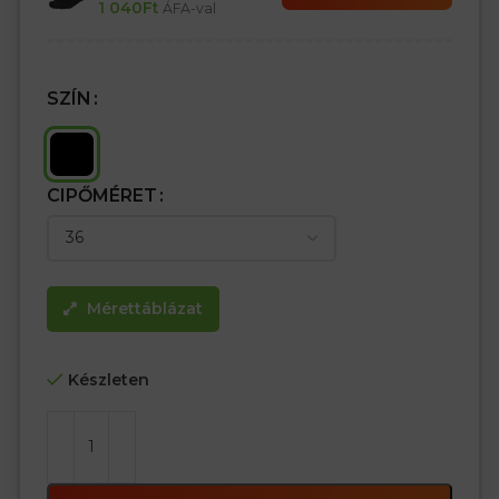
1 040
Ft
ÁFA-val
SZÍN
CIPŐMÉRET
Mérettáblázat
Készleten