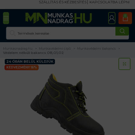
SZÁLLÍTÁS ÉS KÉZBESÍTÉS
KAPCSOLATBA LÉPNI
0
Munkasnadrag.hu
Munkavédelmi cipő
Munkavédelmi bakancs
Védelem nélküli bakancs OB,O1,O2
24 ÓRÁN BELÜL KÜLDJÜK
KA
KEDVEZMÉNY 16%