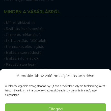
MINDEN A VÁSÁRLÁSRÓL
Mérettáblázatok
Szállítás és kézbesítés
Csere és reklamáció
Felhasználási feltételek
Panaszkezelési eljárás
Elállás a szerződéstől
Elállási információk
Kapcsolatba lépni
Gyakran Ismételt Kérdések
A cookie-khoz való hozzájárulás kezelése
Cookie-beállítások
A lehető legjobb szolgáltatás nyújtása érdekében olyan technológiákat
használunk, mint a cookie-k az eszközadatok tárolására és/vagy
eléréséhez.
© 2026 Pracovné odevy ZIKO s. r. o., minden jog fenntartva.
Elfogad