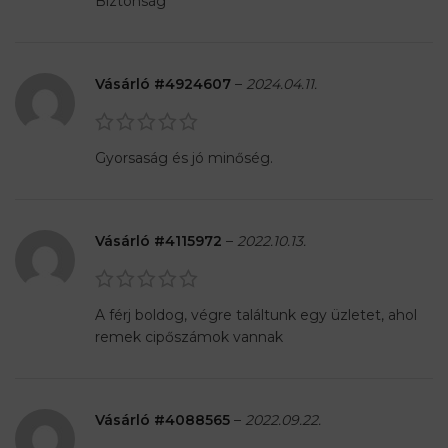
Biztonság
Vásárló #4924607
–
2024.04.11.
Gyorsaság és jó minőség.
Vásárló #4115972
–
2022.10.13.
A férj boldog, végre találtunk egy üzletet, ahol
remek cipőszámok vannak
Vásárló #4088565
–
2022.09.22.