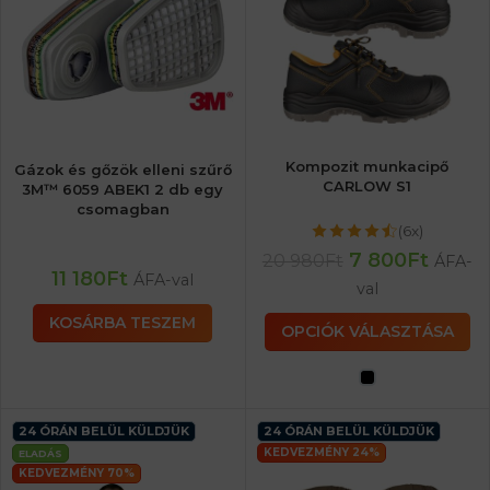
Kompozit munkacipő
Gázok és gőzök elleni szűrő
CARLOW S1
3M™ 6059 ABEK1 2 db egy
csomagban
(6x)
7 800
Ft
20 980
Ft
ÁFA-
11 180
Ft
ÁFA-val
val
KOSÁRBA TESZEM
OPCIÓK VÁLASZTÁSA
24 ÓRÁN BELÜL KÜLDJÜK
24 ÓRÁN BELÜL KÜLDJÜK
KEDVEZMÉNY 24%
ELADÁS
KEDVEZMÉNY 70%