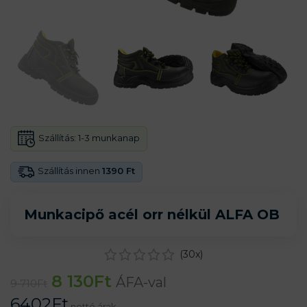
Szállítás:
1-3 munkanap
Szállítás innen
1390 Ft
Munkacipő acél orr nélkül ALFA OB
(
30
x)
8 130
Ft
ÁFA-val
9 710
Ft
6402
Ft
nettó árak