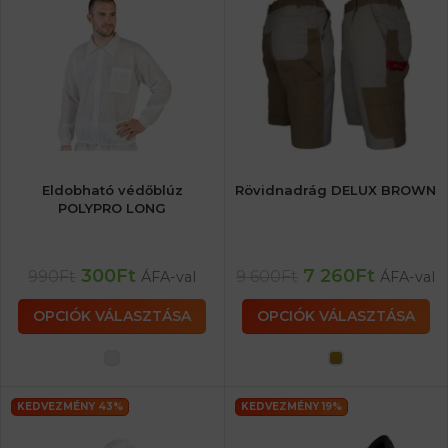
Eldobható védőblúz
Rövidnadrág DELUX BROWN
POLYPRO LONG
300
Ft
7 260
Ft
990
Ft
9 600
Ft
ÁFA-val
ÁFA-val
OPCIÓK VÁLASZTÁSA
OPCIÓK VÁLASZTÁSA
KEDVEZMÉNY 43%
KEDVEZMÉNY 19%