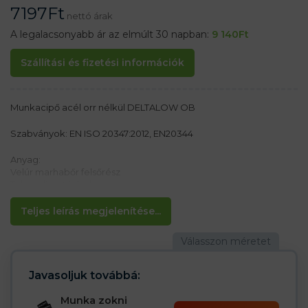
7197
Ft
nettó árak
A legalacsonyabb ár az elmúlt 30 napban:
9 140
Ft
Szállítási és fizetési információk
Munkacipő acél orr nélkül DELTALOW OB
Szabványok: EN ISO 20347:2012, EN20344
Anyag:
Velúr marhabőr felsőrész
Talp poliuretánból
Jellemzők:
Teljes leírás megjelenítése...
– Csúszásmentes talp
– Olaj- és benzinálló
– Antisztatikus
– A poliuretán talp két sűrűsége biztosítja, hogy a talp kívülről
keményebb, belül pedig puhább legyen
Javasoljuk továbbá:
– Lengéscsillapítás a sarokban
– Cambrelle típusú bélés, amely jól felszívja az izzadságot
Munka zokni