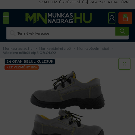
SZÁLLÍTÁS ÉS KÉZBESÍTÉS
KAPCSOLATBA LÉPNI
0
Munkasnadrag.hu
Munkavédelmi cipő
Munkavédelmi cipő
Védelem nélküli cipő OB,O1,O2
24 ÓRÁN BELÜL KÜLDJÜK
KA
KEDVEZMÉNY 19%