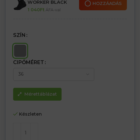
– OB E kategória FO SRC
WORKER BLACK
HOZZÁADÁS
1 040
Ft
ÁFA-val
Az élénk szürke szín tökéletes a forró napokra
SZÍN
CIPŐMÉRET
Mérettáblázat
Készleten