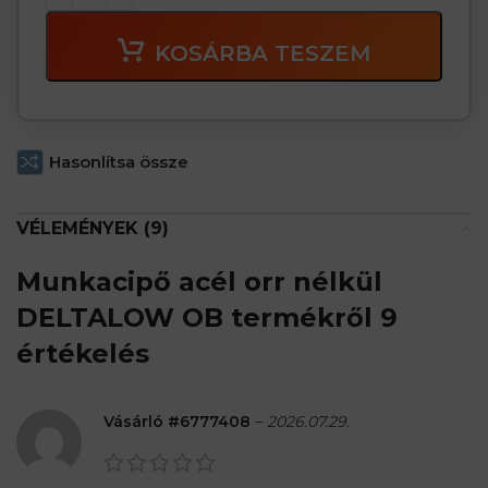
KOSÁRBA TESZEM
Hasonlítsa össze
VÉLEMÉNYEK (9)
Munkacipő acél orr nélkül
DELTALOW OB
termékről 9
értékelés
Vásárló #6777408
–
2026.07.29.