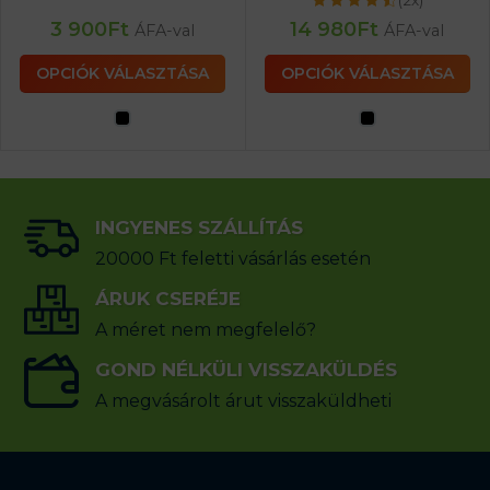
3 900
Ft
14 980
Ft
ÁFA-val
ÁFA-val
OPCIÓK VÁLASZTÁSA
OPCIÓK VÁLASZTÁSA
INGYENES SZÁLLÍTÁS
20000 Ft feletti vásárlás esetén
ÁRUK CSERÉJE
A méret nem megfelelő?
GOND NÉLKÜLI VISSZAKÜLDÉS
A megvásárolt árut visszaküldheti