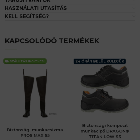
TANÚSÍTVÁNYOK
HASZNÁLATI UTASÍTÁS
KELL SEGÍTSÉG?
KAPCSOLÓDÓ TERMÉKEK
24 ÓRÁN BELÜL KÜLDJÜK
SZÁLLÍTÁS
INGYENES!
Biztonsági kompozit
Biztonsági munkacsizma
munkacipő DRAGON®
PROS MAX S5
TITAN LOW S3