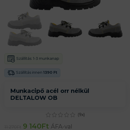
Szállítás:
1-3 munkanap
Szállítás innen
1390 Ft
Munkacipő acél orr nélkül
DELTALOW OB
(
9
x)
9 140
Ft
ÁFA-val
11 270
Ft