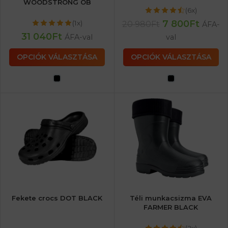
WOODSTRONG OB
(6x)
7 800
Ft
(1x)
20 980
Ft
ÁFA-
31 040
Ft
ÁFA-val
val
OPCIÓK VÁLASZTÁSA
OPCIÓK VÁLASZTÁSA
Fekete crocs DOT BLACK
Téli munkacsizma EVA
FARMER BLACK
(2x)