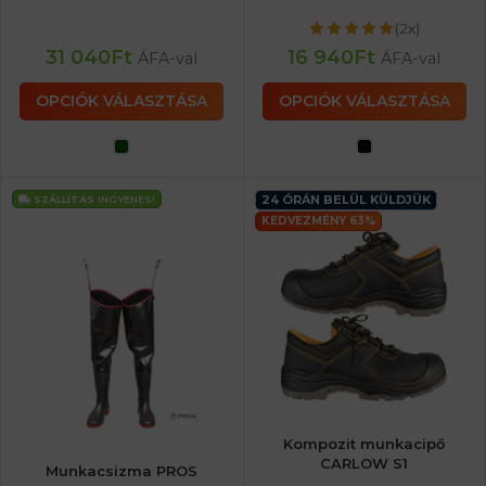
(2x)
31 040
Ft
16 940
Ft
ÁFA-val
ÁFA-val
OPCIÓK VÁLASZTÁSA
OPCIÓK VÁLASZTÁSA
24 ÓRÁN BELÜL KÜLDJÜK
SZÁLLÍTÁS
INGYENES!
KEDVEZMÉNY 63%
Kompozit munkacipő
CARLOW S1
Munkacsizma PROS