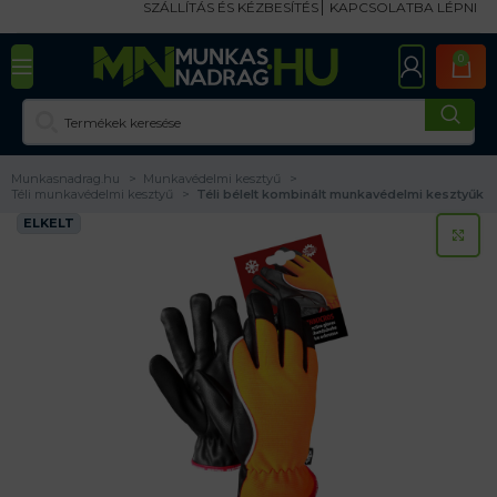
SZÁLLÍTÁS ÉS KÉZBESÍTÉS
KAPCSOLATBA LÉPNI
0
Munkasnadrag.hu
Munkavédelmi kesztyű
Téli munkavédelmi kesztyű
Téli bélelt kombinált munkavédelmi kesztyűk
ELKELT
KA