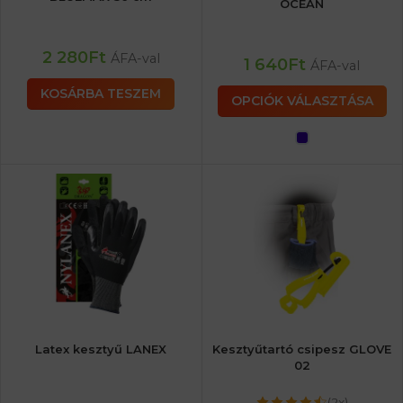
OCEAN
2 280
Ft
ÁFA-val
1 640
Ft
ÁFA-val
KOSÁRBA TESZEM
OPCIÓK VÁLASZTÁSA
Latex kesztyű LANEX
Kesztyűtartó csipesz GLOVE
02
(2x)