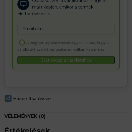
Csatlakozzon a várólistához, hogy e-
mailt kapjon, amikor a termék
elérhetővé válik
Enter
your
email
A négyzet bejelölésével beleegyezik abba, hogy a
address
várólistáról szóló értesítéseket e-mailben kapja meg
to
join
Csatlakozz a várólistához
the
waitlist
for
this
product
Hasonlítsa össze
VÉLEMÉNYEK (0)
Értékelések