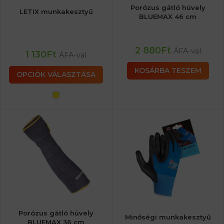
Porózus gátló hüvely
LETIX munkakesztyű
BLUEMAX 46 cm
2 880
Ft
ÁFA-val
1 130
Ft
ÁFA-val
KOSÁRBA TESZEM
OPCIÓK VÁLASZTÁSA
Porózus gátló hüvely
Minőségi munkakesztyű
BLUEMAX 36 cm