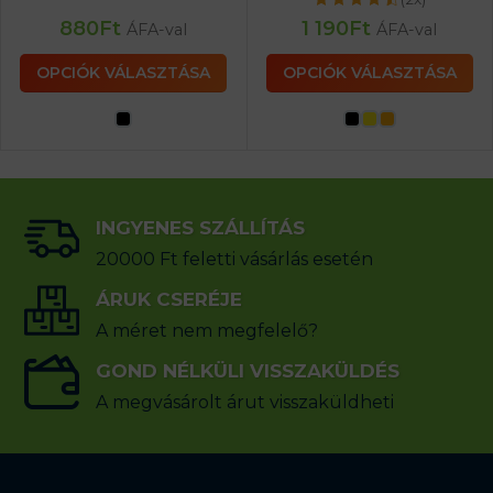
880
Ft
1 190
Ft
ÁFA-val
ÁFA-val
OPCIÓK VÁLASZTÁSA
OPCIÓK VÁLASZTÁSA
INGYENES SZÁLLÍTÁS
20000 Ft feletti vásárlás esetén
ÁRUK CSERÉJE
A méret nem megfelelő?
GOND NÉLKÜLI VISSZAKÜLDÉS
A megvásárolt árut visszaküldheti