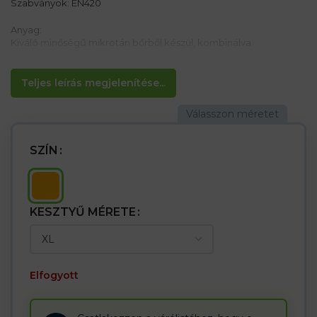
Szabványok: EN420
Anyag:
Kiváló minőségű mikrotán bőrből készül, kombinálva
Tulajdonságok:
– Védőszigetelt kesztyű
Teljes leírás megjelenítése...
– A hátsó rész fluoreszcens anyagból készül, fényvisszaverő
kiegészítőkkal /> – A közös mechanikai munkához alkalmas
SZÍN
KESZTYŰ MÉRETE
Elfogyott