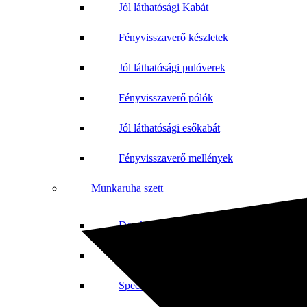
Jól láthatósági Kabát
Fényvisszaverő készletek
Jól láthatósági pulóverek
Fényvisszaverő pólók
Jól láthatósági esőkabát
Fényvisszaverő mellények
Munkaruha szett
Derekas szett
Jól láthatósági szett
Speciális szett