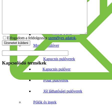
Téli Munkakabát
Szakácskabát
Softshell kabát
Terepmintás kabát
Elfogadom a feldolgozást
személyes adatok
.
Munkás pulóver
Kapucnis pulóverek
Kapcsolódó termékek
Kapucnis pulóver
Polár pulóverek
Jól láthatósági pulóverek
Pólók és ingek