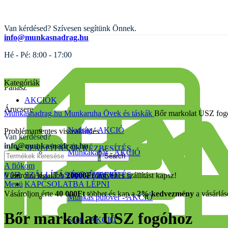
Van kérdésed? Szívesen segítünk Önnek.
info@munkasnadrag.hu
Hé - Pé: 8:00 - 17:00
Kategóriák
Panasz
AKCIÓK
Árucsere
Munkasnadrag.hu
Munkaruha
Övek és táskák
Bőr markolat USZ fog
ELKELT
Nadrág - AKCIÓ
Problémamentes visszaküldés
Sold out
Van kérdésed?
info@munkasnadrag.hu
SZÁLLÍTÁS ÉS KÉZBESÍTÉS
Munkakabát - AKCIÓ
Search
KAPCSOLATBA LÉPNI
A fiókom
kattints a kinagyításhoz
0
0
Ft
SZÁLLÍTÁS ÉS KÉZBESÍTÉS
Cipő – AKCIÓ
Vásárolni legalább
20000Ft
ingyenes szállítást kapsz!
Menü
KAPCSOLATBA LÉPNI
Vásároljon érte
40 000
Ft
többet és kap a
2% kedvezmény
a vásárlás
Munkás pulóver - AKCIÓ
Bőr markolat USZ fogóhoz
Szett - AKCIÓ