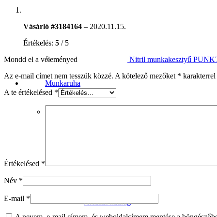
Vásárló #3184164
–
2020.11.15.
Értékelés:
5
/ 5
Nitril munkakesztyű PU
Mondd el a véleményed
Az e-mail címet nem tesszük közzé.
A kötelező mezőket
*
karakterrel 
Munkaruha
A te értékelésed
*
Munkásnadrág
Rövidnadrág
Derekas nadrág
Értékelésed
*
Kantáros nadrág
Név
*
E-mail
*
Álcázás nadrág
A nevem, e-mail címem, és weboldalcímem mentése a böngészőb