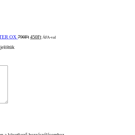
NKTER OX
790
Ft
450
Ft
ÁFA-val
jelöltük
en a következő hozzászólásomhoz.