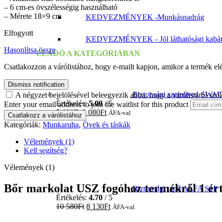
– 6 cm-es övszélességig használható
– Mérete 18×9 cm
KEDVEZMÉNYEK -Munkásnadrág
Elfogyott
KEDVEZMÉNYEK - Jól láthatósági kabá
Hasonlítsa össze
ELADÓ A KATEGÓRIÁBAN
Csatlakozzon a várólistához, hogy e-mailt kapjon, amikor a termék el
Dismiss notification
Biztonsági szemüveg S
A négyzet bejelölésével beleegyezik abba, hogy a várólistáról szó
Értékelés:
5.00
/ 5
Enter your email address to join the waitlist for this product
5 690
Ft
3 080
Ft
ÁFA-val
Csatlakozz a várólistához
Kategóriák:
Munkaruha
,
Övek és táskák
Vélemények (1)
Kell segítség?
Vélemények (1)
Bőr markolat USZ fogóhoz
termékről 1 ért
Biztonsági cipő ALFA S1P
Értékelés:
4.70
/ 5
10 580
Ft
8 130
Ft
ÁFA-val