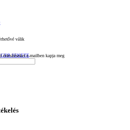
t
érhetővé válik
WAGGER FEKETE
ló értesítéseket e-mailben kapja meg
ékelés