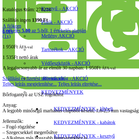
Kesztyű – AKCIÓ
Katalógus szám: 278218
Szállítás innen
1390 Ft
Pólók - AKCIÓ
A fiókom
Értékelés
5.00
az 5-ből,
1
értékelés alapján
0
0
Ft
Mellény AKCIÓ
(
1
x)
1 950
Ft
ÁFA-val
Tartozékok – AKCIÓ
1 535
Ft
nettó árak
Védőeszközök - AKCIÓ
A legalacsonyabb ár az elmúlt 30 napban:
1 950
Ft
ÁFA-val
Szállítási és fizetési információk
Rövidnadrág - AKCIÓ
Teljes leírás megjelenítése...
Teljes leírás elrejtése...
KEDVEZMÉNYEK
Bőrfogantyú az USZ fogókhoz
Anyag:
KEDVEZMÉNYEK - lábbeli
A legjobb minőségű marhahús chipsből készül, 1,6-2,5 mm vastagsá
Jellemzők:
KEDVEZMÉNYEK - kabátok
– Fogó rögzítése
– Szegecsekkel megerősítve
KEDVEZMÉNYEK - kesztyű
– Alkalmas más hosszabb hangszerekhez is