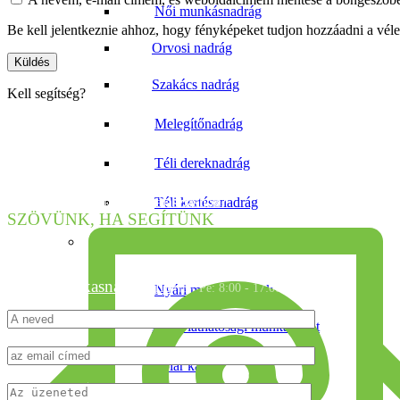
Női munkásnadrág
Be kell jelentkeznie ahhoz, hogy fényképeket tudjon hozzáadni a vé
Orvosi nadrág
Szakács nadrág
Kell segítség?
Melegítőnadrág
Téli dereknadrág
Téli kertésznadrág
Tanácsra van szüksége a választáshoz?
SZÖVÜNK, HA SEGÍTÜNK
Munkavédelmi kabát
info@munkasnadrag.hu
Hé - Pé: 8:00 - 17:00
Nyári munkakabátok
Nyári láthatósági munkakabát
Polár kabát