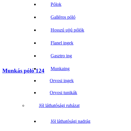
Pólok
Galléros póló
Hosszú ujjú pólók
Flanel ingek
Gasztro ing
Munkaing
Munkás póló 124
Orvosi ingek
Orvosi tunikák
Jól láthatósági ruházat
Jól láthatósági nadrág