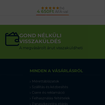
(1x)
4 650
Ft
ÁFA-val
KOSÁRBA TESZEM
GOND NÉLKÜLI
VISSZAKÜLDÉS
A megvásárolt árut visszaküldheti
MINDEN A VÁSÁRLÁSRÓL
Mérettáblázatok
Szállítás és kézbesítés
Csere és reklamáció
Felhasználási feltételek
Panaszkezelési eljárás