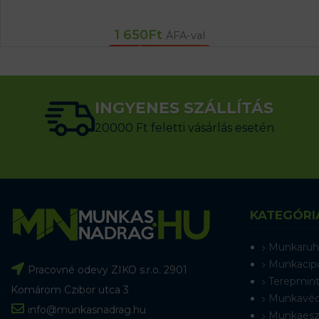
1 650
Ft
ÁFA-val
KOSÁRBA TESZEM
INGYENES SZÁLLÍTÁS
20000 Ft feletti vásárlás esetén
KATEGÓRI
Munkaruh
Munkacip
Pracovné odevy ZIKO s.r.o. 2901
Terepmint
Komárom Czibor utca 3
Munkavéd
info@munkasnadrag.hu
Munkaesz