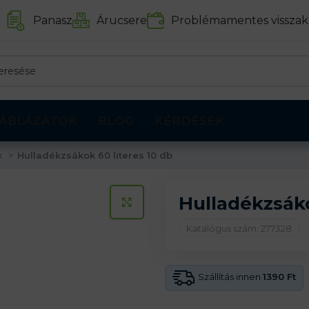
Panasz
Árucsere
Problémamentes visszak
ÁBLÁZATOK
BLOG
KÉRDÉSEK
k
Hulladékzsákok 60 literes 10 db
Hulladékzsáko
KATTINTS A KINAGYÍTÁSHOZ
Katalógus szám: 277328
Szállítás innen
1390 Ft