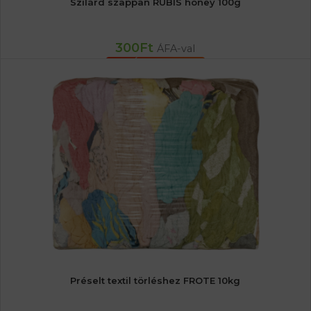
Szilárd szappan RUBIS honey 100g
300
Ft
ÁFA-val
KOSÁRBA TESZEM
Préselt textil törléshez FROTE 10kg