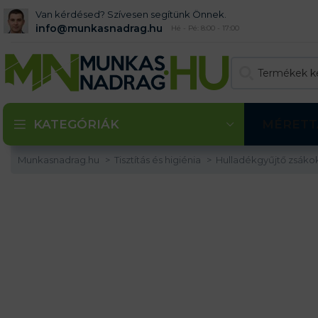
Van kérdésed? Szívesen segítünk Önnek.
info@munkasnadrag.hu
Hé - Pé: 8:00 - 17:00
KATEGÓRIÁK
MÉRETT
Munkasnadrag.hu
Tisztítás és higiénia
Hulladékgyűjtő zsáko