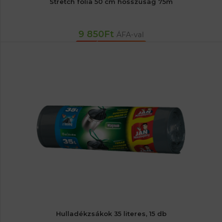
Stretch fólia 50 cm hosszúság 75m
9 850
Ft
ÁFA-val
KOSÁRBA TESZEM
Hulladékzsákok 35 literes, 15 db