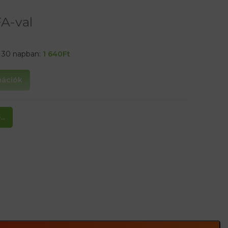
A-val
t 30 napban:
1 640
Ft
rmációk
 húzóstrukcióval
..