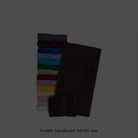
Frottír törülköző 90×50 cm