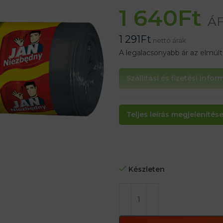
1 640
Ft
ÁF
1 291
Ft
nettó árak
A legalacsonyabb ár az elmúl
Szállítási és fizetési info
Hulladékzsákok 60 literes 10 db
Teljes leírás megjelenítése.
Készleten