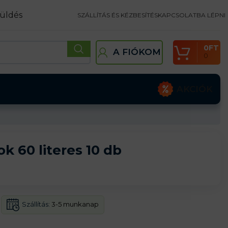
üldés
SZÁLLÍTÁS ÉS KÉZBESÍTÉS
KAPCSOLATBA LÉPNI
0
FT
A FIÓKOM
0
AKCIÓK
k 60 literes 10 db
Szállítás:
3-5 munkanap