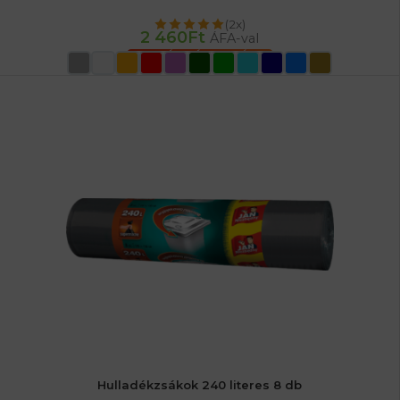
(2x)
2 460
Ft
ÁFA-val
OPCIÓK VÁLASZTÁSA
Hulladékzsákok 240 literes 8 db