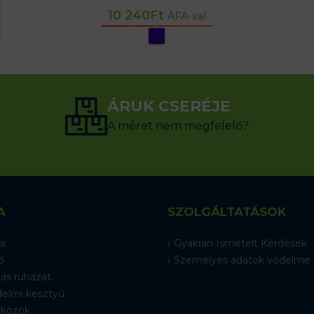
10 240
Ft
ÁFA-val
OPCIÓK VÁLASZTÁSA
ÁRUK CSERÉJE
A méret nem megfelelő?
A
SZOLGÁLTATÁSOK
a
Gyakran Ismételt Kérdések
ő
Személyes adatok védelme
ás ruházat
elmi kesztyű
közök