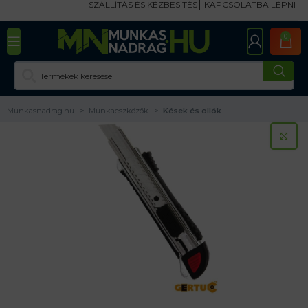
SZÁLLÍTÁS ÉS KÉZBESÍTÉS
KAPCSOLATBA LÉPNI
0
Munkasnadrag.hu
Munkaeszközök
Kések és ollók
KA