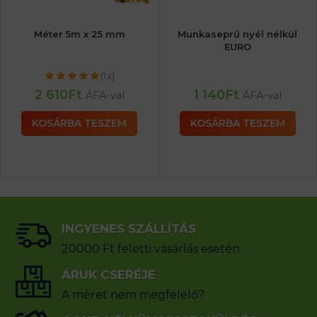
Méter 5m x 25 mm
Munkaseprű nyél nélkül
EURO
(1x)
2 610
Ft
1 140
Ft
ÁFA-val
ÁFA-val
KOSÁRBA TESZEM
KOSÁRBA TESZEM
INGYENES SZÁLLÍTÁS
20000 Ft feletti vásárlás esetén
ÁRUK CSERÉJE
A méret nem megfelelő?