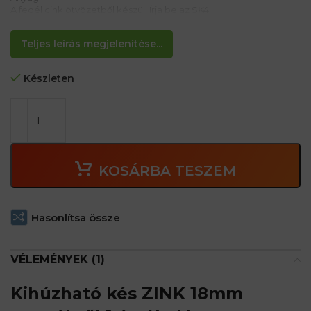
A fedél cink ötvözetből készül. Írja be az SK4
Teljes leírás megjelenítése...
Készleten
KOSÁRBA TESZEM
Hasonlítsa össze
VÉLEMÉNYEK (1)
Kihúzható kés ZINK 18mm