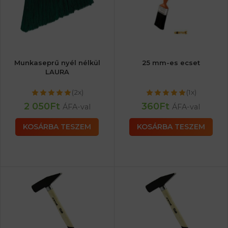
Munkaseprű nyél nélkül
25 mm-es ecset
LAURA
(2x)
(1x)
2 050
Ft
360
Ft
ÁFA-val
ÁFA-val
KOSÁRBA TESZEM
KOSÁRBA TESZEM