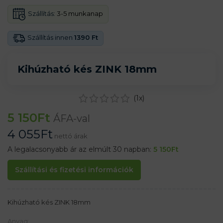
Szállítás:
3-5 munkanap
Szállítás innen
1390 Ft
Kihúzható kés ZINK 18mm
(
1
x)
5 150
Ft
ÁFA-val
4 055
Ft
nettó árak
A legalacsonyabb ár az elmúlt 30 napban:
5 150
Ft
Szállítási és fizetési információk
Kihúzható kés ZINK 18mm
Anyag: