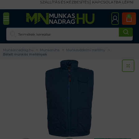
SZÁLLÍTÁS ÉS KÉZBESÍTÉS
KAPCSOLATBA LÉPNI
0
Munkasnadrag.hu
Munkaruha
Munkavédelmi mellény
Bélelt munkás mellények
KA