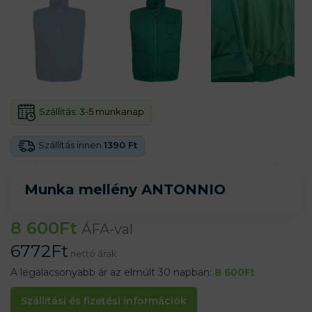
Szállítás:
3-5 munkanap
Szállítás innen
1390 Ft
Munka mellény ANTONNIO
8 600
Ft
ÁFA-val
6772
Ft
nettó árak
A legalacsonyabb ár az elmúlt 30 napban:
8 600
Ft
Szállítási és fizetési információk