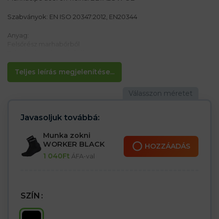
Szabványok: EN ISO 20347:2012, EN20344
Anyag:
Felsőrész marhabőrből
Talp dupla poliuretánból
Jellemzők:
Teljes leírás megjelenítése...
– Csúszásmentes talp
– Ellenáll az olajoknak
– A hegy védelme ásás és kopás ellen
– OB SRA kategória
Javasoljuk továbbá:
Munka zokni
WORKER BLACK
HOZZÁADÁS
1 040
Ft
ÁFA-val
SZÍN