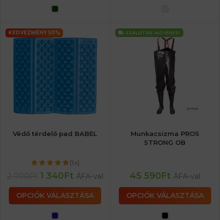
KEDVEZMÉNY 50%
SZÁLLÍTÁS
INGYENES!
Védő térdelő pad BABEL
Munkacsizma PROS
STRONG OB
(1x)
1 340
Ft
45 590
Ft
2 700
Ft
ÁFA-val
ÁFA-val
OPCIÓK VÁLASZTÁSA
OPCIÓK VÁLASZTÁSA