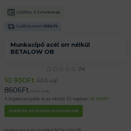
Szállítás:
3-5 munkanap
Szállítás innen
1390 Ft
Munkacipő acél orr nélkül
BETALOW OB
(
1
x)
10 930
Ft
ÁFA-val
8606
Ft
nettó árak
A legalacsonyabb ár az elmúlt 30 napban:
10 930
Ft
Szállítási és fizetési információk
Munkacipő acél orr nélkül BETALOW OB