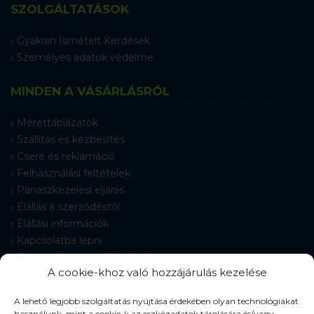
SZOLGÁLTATÁSOK
Gyakran Ismételt Kérdések
Személyes adatok védelme
MINDEN A VÁSÁRLÁSRÓL
Mérettáblázatok
Szállítás és kézbesítés
Csere és reklamáció
Felhasználási feltételek
Panaszkezelési eljárás
Elállás a szerződéstől
Elállási információk
Kapcsolatba lépni
Gyakran Ismételt Kérdések
A cookie-khoz való hozzájárulás kezelése
Cookie-beállítások
A lehető legjobb szolgáltatás nyújtása érdekében olyan technológiákat
használunk, mint a cookie-k az eszközadatok tárolására és/vagy