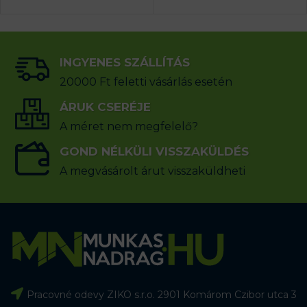
INGYENES SZÁLLÍTÁS
20000 Ft feletti vásárlás esetén
ÁRUK CSERÉJE
A méret nem megfelelő?
GOND NÉLKÜLI VISSZAKÜLDÉS
A megvásárolt árut visszaküldheti
Pracovné odevy ZIKO s.r.o. 2901 Komárom Czibor utca 3