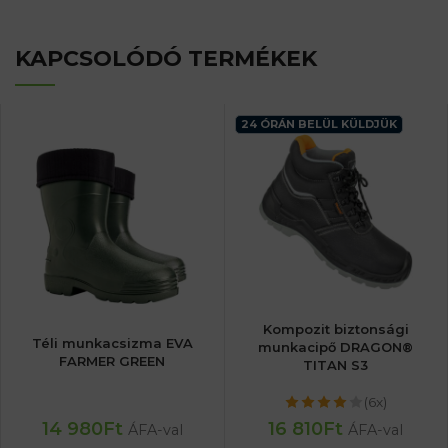
KAPCSOLÓDÓ TERMÉKEK
24 ÓRÁN BELÜL KÜLDJÜK
Kompozit biztonsági
Téli munkacsizma EVA
munkacipő DRAGON®
FARMER GREEN
TITAN S3
(6x)
14 980
Ft
16 810
Ft
ÁFA-val
ÁFA-val