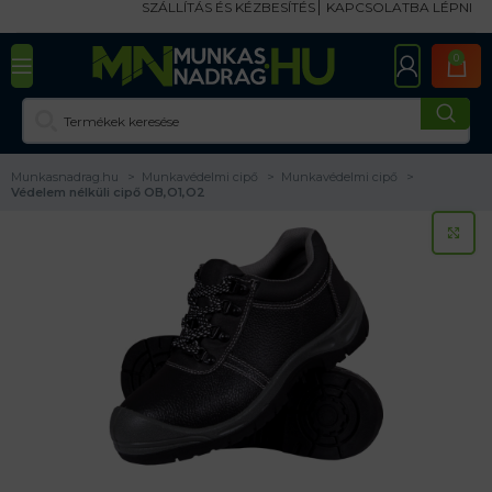
SZÁLLÍTÁS ÉS KÉZBESÍTÉS
KAPCSOLATBA LÉPNI
0
Munkasnadrag.hu
Munkavédelmi cipő
Munkavédelmi cipő
Védelem nélküli cipő OB,O1,O2
KA