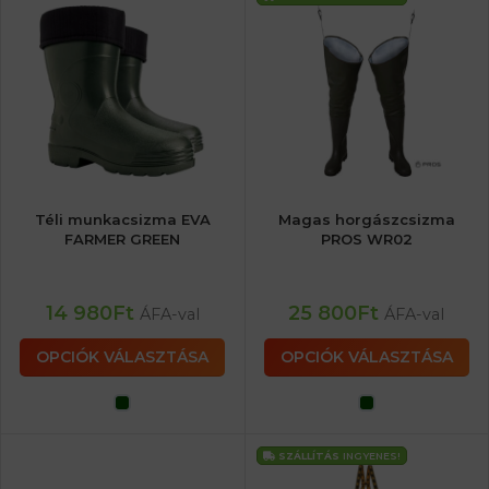
Téli munkacsizma EVA
Magas horgászcsizma
FARMER GREEN
PROS WR02
14 980
Ft
25 800
Ft
ÁFA-val
ÁFA-val
OPCIÓK VÁLASZTÁSA
OPCIÓK VÁLASZTÁSA
SZÁLLÍTÁS
INGYENES!