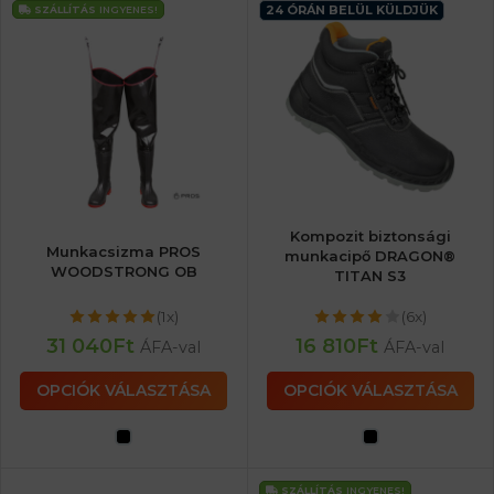
24 ÓRÁN BELÜL KÜLDJÜK
SZÁLLÍTÁS
INGYENES!
Kompozit biztonsági
Munkacsizma PROS
munkacipő DRAGON®
WOODSTRONG OB
TITAN S3
(1x)
(6x)
31 040
Ft
16 810
Ft
ÁFA-val
ÁFA-val
OPCIÓK VÁLASZTÁSA
OPCIÓK VÁLASZTÁSA
SZÁLLÍTÁS
INGYENES!