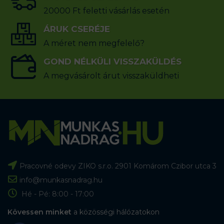
20000 Ft feletti vásárlás esetén
ÁRUK CSERÉJE
A méret nem megfelelő?
GOND NÉLKÜLI VISSZAKÜLDÉS
A megvásárolt árut visszaküldheti
Pracovné odevy ZIKO s.r.o. 2901 Komárom Czibor utca 3
info@munkasnadrag.hu
Hé - Pé: 8:00 - 17:00
Kövessen minket
a közösségi hálózatokon