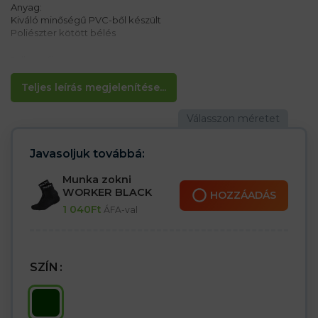
Anyag:
Kiváló minőségű PVC-ből készült
Poliészter kötött bélés
Jellemzők:
– Magas munkacsizma húzózsinórral
– Nem szőtt cserélhető betét
Teljes leírás megjelenítése...
– Speciálisan kialakított talp a sarokban lévő ütések elnyelésére
– SRA csúszásgátló talp
– Kopásálló
– Sárban való munkára és halászok számára készült
– OB E kategória
Javasoljuk továbbá:
Munka zokni
WORKER BLACK
HOZZÁADÁS
1 040
Ft
ÁFA-val
SZÍN