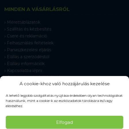
MINDEN A VÁSÁRLÁSRÓL
Mérettáblázatok
Szállítás és kézbesítés
Csere és reklamáció
Felhasználási feltételek
Panaszkezelési eljárás
Elállás a szerződéstől
Elállási információk
Kapcsolatba lépni
Gyakran Ismételt Kérdések
A cookie-khoz való hozzájárulás kezelése
Cookie-beállítások
A lehető legjobb szolgáltatás nyújtása érdekében olyan technológiákat
használunk, mint a cookie-k az eszközadatok tárolására és/vagy
eléréséhez.
© 2026 Pracovné odevy ZIKO s. r. o., minden jog fenntartva.
Elfogad