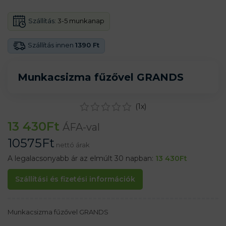
Szállítás:
3-5 munkanap
Szállítás innen
1390 Ft
Munkacsizma fűzővel GRANDS
(
1
x)
13 430
Ft
ÁFA-val
10575
Ft
nettó árak
A legalacsonyabb ár az elmúlt 30 napban:
13 430
Ft
Szállítási és fizetési információk
Munkacsizma fűzővel GRANDS