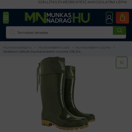
SZÁLLÍTÁS ÉS KÉZBESÍTÉS
KAPCSOLATBA LÉPNI
0
Munkasnadrag.hu
Munkavédelmi cipő
Munkavédelmi csizma
Védelem nélküli munkavédelmi csizma OB,O4
KA