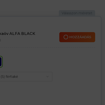
észítőkkel
égáteresztő képességét
masságáért – nem korlátozza a mozgást
szilárdságot biztosít
 illeszkedésért, növeli a mozgás szabadságát
ét oldalzseb
nkaöv ALFA BLACK
i a nadrág kopásállóságát
HOZZÁADÁS
l
 (külön kell megrendelni)