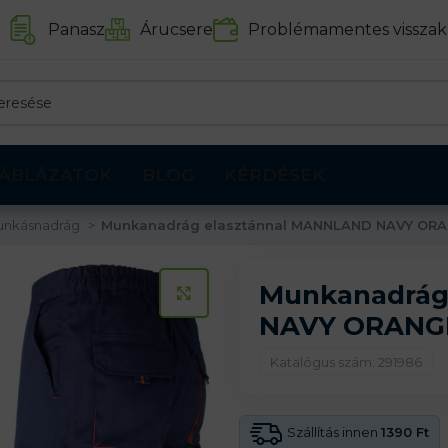
Panasz
Árucsere
Problémamentes visszak
ÁBLÁZATOK
BLOG
KÉRDÉSEK
unkásnadrág
Munkanadrág elasztánnal MANNLAND NAVY OR
Munkanadrág
KATTINTS A KINAGYÍTÁSHOZ
NAVY ORANG
Katalógus szám: 291986
Szállítás innen
1390 Ft