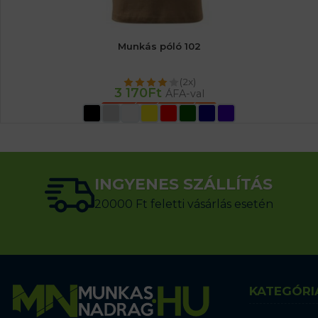
Munkás póló 102
(2x)
3 170
Ft
ÁFA-val
OPCIÓK VÁLASZTÁSA
INGYENES SZÁLLÍTÁS
20000 Ft feletti vásárlás esetén
KATEGÓRI