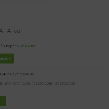
ÁFA-val
t 30 napban:
12 640
Ft
rmációk
NNLAND NAVY ORANGE
EN ISO 12947-2:2016, RS22301:2018, RS22302:2018
elasztán 240g/m2
..