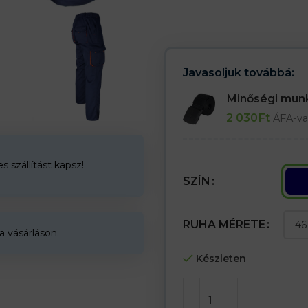
– Kék overall narancssárga kieg
– A pamut biztosítja az anyag l
– Elasztán a nadrág jobb rugal
– A poliészter színtartósságot és 
– Cipzáros és gombos rögzítés
– Elasztikus szalag hátul a jobb
Javasoljuk továbbá:
– Két hátsó zseb tépőzárral és k
– Két lábzseb száraz cipzárhoz
Minőségi mu
– Dupla anyag hátul, mely növel
2 030
Ft
ÁFA-va
Az öv nem része a csomagnak
 szállítást kapsz!
SZÍN
RUHA MÉRETE
a vásárláson.
Készleten