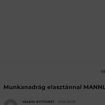
V
Munkanadrág elasztánnal MAN
Vásárló #11734831
–
2026.06.06.