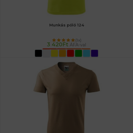
Munkás póló 124
(1x)
3 420
Ft
ÁFA-val
OPCIÓK VÁLASZTÁSA