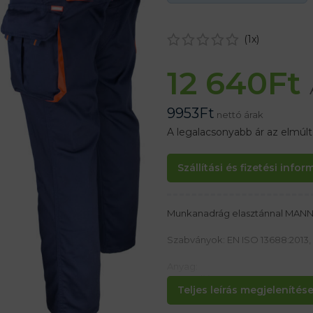
(
1
x)
12 640
Ft
9953
Ft
nettó árak
A legalacsonyabb ár az elmúl
Szállítási és fizetési info
Munkanadrág elasztánnal MA
Szabványok: EN ISO 13688:2013, 
Anyag:
62% poliészter, 35% pamut, 3% 
Teljes leírás megjelenítése.
Jellemzők: