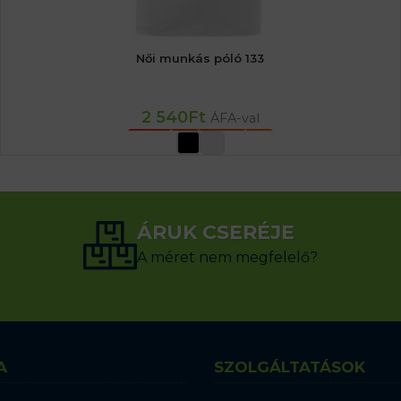
Női munkás póló 133
2 540
Ft
ÁFA-val
OPCIÓK VÁLASZTÁSA
ÁRUK CSERÉJE
A méret nem megfelelő?
A
SZOLGÁLTATÁSOK