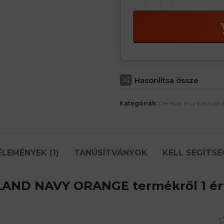
Hasonlítsa össze
Kategóriák:
Derekas munkásnadr
ÉLEMÉNYEK (1)
TANÚSÍTVÁNYOK
KELL SEGÍTSÉ
NLAND NAVY ORANGE
termékről 1 ér