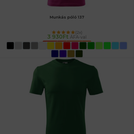
Munkás póló 137
(2x)
3 930
Ft
ÁFA-val
OPCIÓK VÁLASZTÁSA