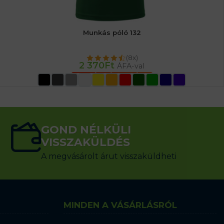
Munkás póló 132
(8x)
2 370
Ft
ÁFA-val
OPCIÓK VÁLASZTÁSA
GOND NÉLKÜLI
VISSZAKÜLDÉS
A megvásárolt árut visszaküldheti
MINDEN A VÁSÁRLÁSRÓL