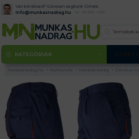
Van kérdésed? Szívesen segítünk Önnek.
info@munkasnadrag.hu
Hé - Pé: 8:00 - 17:00
KATEGÓRIÁK
MÉRETT
Munkasnadrag.hu
Munkaruha
Munkásnadrág
Derekas m