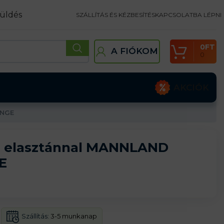
üldés
SZÁLLÍTÁS ÉS KÉZBESÍTÉS
KAPCSOLATBA LÉPNI
0
FT
A FIÓKOM
0
AKCIÓK
ANGE
 elasztánnal MANNLAND
E
Szállítás:
3-5 munkanap