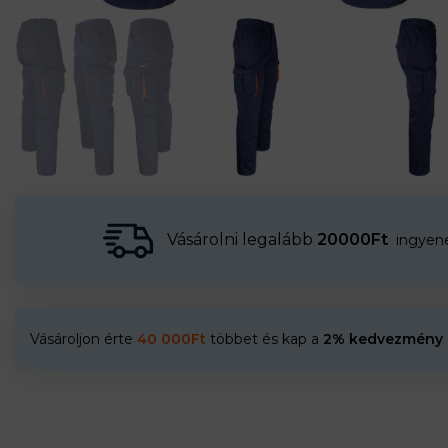
Vásárolni legalább
20000Ft
ingyenes
Vásároljon érte
40 000
Ft
többet és kap a
2% kedvezmény