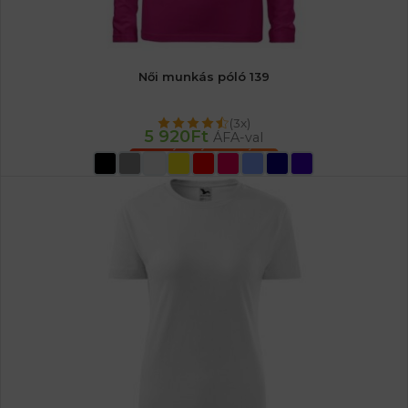
Női munkás póló 139
(3x)
5 920
Ft
ÁFA-val
OPCIÓK VÁLASZTÁSA