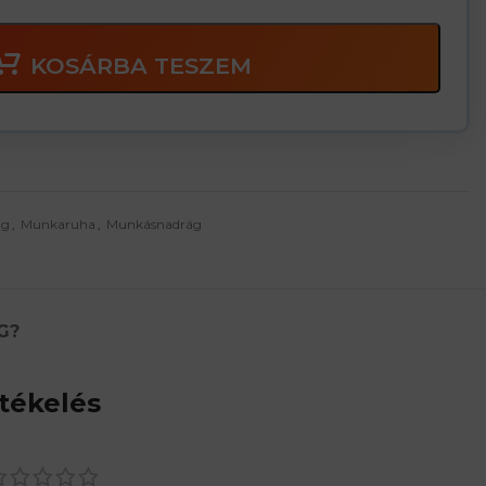
KOSÁRBA TESZEM
ág
,
Munkaruha
,
Munkásnadrág
G?
tékelés