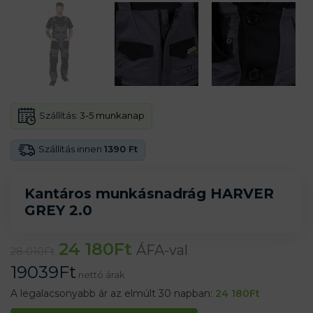
Szállítás:
3-5 munkanap
Szállítás innen
1390 Ft
Kantáros munkásnadrág HARVER
GREY 2.0
24 180
Ft
ÁFA-val
28 010
Ft
19039
Ft
nettó árak
A legalacsonyabb ár az elmúlt 30 napban:
24 180
Ft