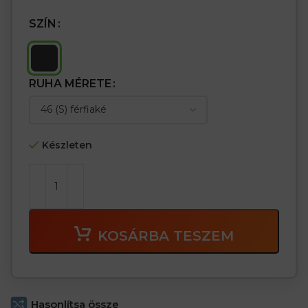
tépőzárral zárható térdzsebek a KING BEE térdvédőhöz
– Térdvédő zsebek tépőzárral zárva
SZÍN
– A fényvisszaverő elemek jobb láthatóságot biztosítanak
– „S” szabású – profilozott nadrág, jobban illeszkedik a
felhasználó sziluettjéhez
– Káros anyagokra tesztelve az OEKO-TEX® Standard 100 szerint
RUHA MÉRETE
Készleten
KOSÁRBA TESZEM
Hasonlítsa össze