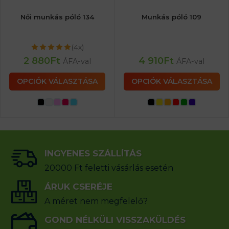
Női munkás póló 134
Munkás póló 109
(4x)
2 880
Ft
4 910
Ft
ÁFA-val
ÁFA-val
OPCIÓK VÁLASZTÁSA
OPCIÓK VÁLASZTÁSA
INGYENES SZÁLLÍTÁS
20000 Ft feletti vásárlás esetén
ÁRUK CSERÉJE
A méret nem megfelelő?
GOND NÉLKÜLI VISSZAKÜLDÉS