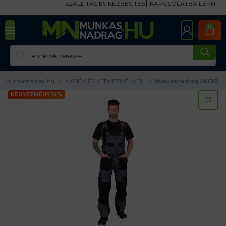
SZÁLLÍTÁS ÉS KÉZBESÍTÉS
KAPCSOLATBA LÉPNI
0
Munkasnadrag.hu
AKCIÓK ÉS KEDVEZMÉNYEK
Munkásnadrág AKCIÓ
KEDVEZMÉNY 14%
KA