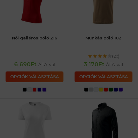
Női galléros póló 216
Munkás póló 102
(2x)
6 690
Ft
3 170
Ft
ÁFA-val
ÁFA-val
OPCIÓK VÁLASZTÁSA
OPCIÓK VÁLASZTÁSA