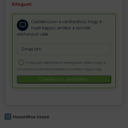
Elfogyott
Csatlakozzon a várólistához, hogy e-
mailt kapjon, amikor a termék
elérhetővé válik
Enter
your
email
A négyzet bejelölésével beleegyezik abba, hogy a
address
várólistáról szóló értesítéseket e-mailben kapja meg
to
join
Csatlakozz a várólistához
the
waitlist
for
this
product
Hasonlítsa össze