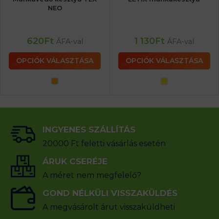
NEO
620
Ft
1 130
Ft
ÁFA-val
ÁFA-val
OPCIÓK VÁLASZTÁSA
OPCIÓK VÁLASZTÁSA
INGYENES SZÁLLÍTÁS
20000 Ft feletti vásárlás esetén
ÁRUK CSERÉJE
A méret nem megfelelő?
GOND NÉLKÜLI VISSZAKÜLDÉS
A megvásárolt árut visszaküldheti