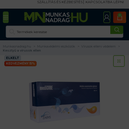
SZÁLLÍTÁS ÉS KÉZBESÍTÉS
KAPCSOLATBA LÉPNI
0
Munkasnadrag.hu
Munkavédelmi eszközök
Vírusok elleni védelem
Kesztyű a vírusok ellen
ELKELT
KA
KEDVEZMÉNY 15%