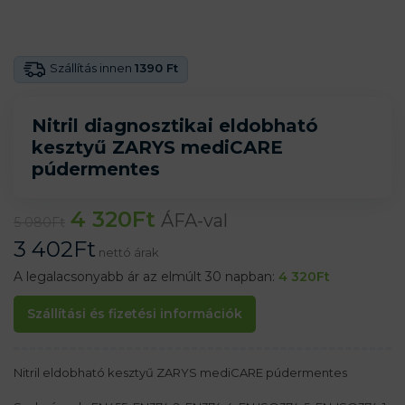
Szállítás innen
1390 Ft
Nitril diagnosztikai eldobható
kesztyű ZARYS mediCARE
púdermentes
4 320
Ft
ÁFA-val
5 080
Ft
3 402
Ft
nettó árak
A legalacsonyabb ár az elmúlt 30 napban:
4 320
Ft
Szállítási és fizetési információk
Nitril eldobható kesztyű ZARYS mediCARE púdermentes