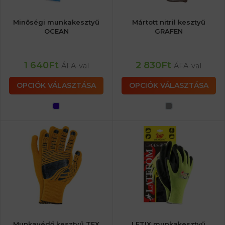
Minőségi munkakesztyű
Mártott nitril kesztyű
OCEAN
GRAFEN
1 640
Ft
2 830
Ft
ÁFA-val
ÁFA-val
OPCIÓK VÁLASZTÁSA
OPCIÓK VÁLASZTÁSA
Munkavédő kesztyű TEX
LETIX munkakesztyű