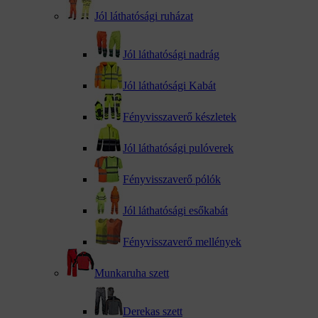
Jól láthatósági ruházat
Jól láthatósági nadrág
Jól láthatósági Kabát
Fényvisszaverő készletek
Jól láthatósági pulóverek
Fényvisszaverő pólók
Jól láthatósági esőkabát
Fényvisszaverő mellények
Munkaruha szett
Derekas szett