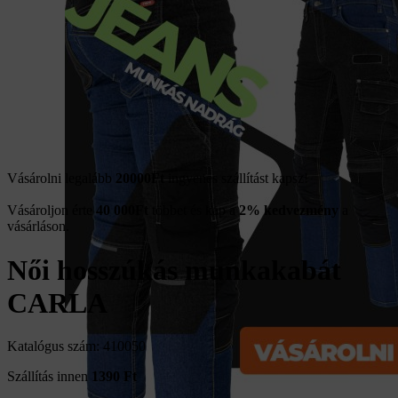
Vásárolni legalább
20000Ft
ingyenes szállítást kapsz!
Vásároljon érte
40 000
Ft
többet és kap a
2% kedvezmény
a
vásárláson.
Női hosszúkás munkakabát
CARLA
Katalógus szám: 410050
Szállítás innen
1390 Ft