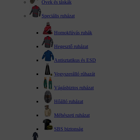
Övek és táskák
Speciális ruházat
Homokfúvás ruhák
Hegesztő ruházat
Antisztatikus és ESD
Vegyszerálló rúhazát
Vágásbiztos ruházat
kattints a kinagyításhoz
Hőálló ruházat
Méhészeti ruházat
SBS biztonság