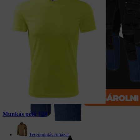
Munkás póló 124
Terepmintás ruházat