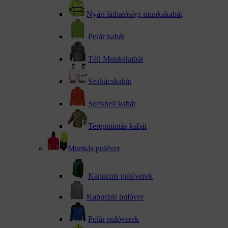
Nyári láthatósági munkakabát
Polár kabát
Téli Munkakabát
Szakácskabát
Softshell kabát
Terepmintás kabát
Munkás pulóver
Kapucnis pulóverek
Kapucnis pulóver
Polár pulóverek