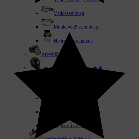
Védőszemüveg
Munkavédő szemüveg
Hegesztő szemüveg
Arcvédő
Hegesztő sisakok és tartozékok
Csere látómező
Hegesztő sisakok
Hegesztő és bőrkesztyű
Hegesztő szemüveg