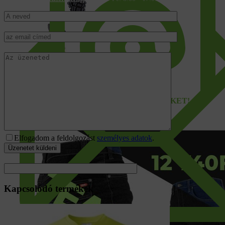
Térdvédelem
Munka zokni
Fémmentes Lábbelik
Hegesztő bakancs
NE HAGYD KI AZ RENDEZVÉNYEKET!
Elfogadom a feldolgozást
személyes adatok
.
Kapcsolódó termékek