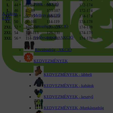
Pólók - AKCIÓ
L
44
81-84
99-102
172-174
L
46
85-89
103-107
172-174
A fiókom
Mellény AKCIÓ
XL
48
90-95
108-113
174-178
0
0
Ft
XL
50
96-101
114-119
174-178
Tartozékok – AKCIÓ
2XL
52
102-107
120-125
174-178
2XL
54
108-113
126-131
174-178
Védőeszközök - AKCIÓ
3XL
56
114-119
132-137
174-178
Rövidnadrág - AKCIÓ
KEDVEZMÉNYEK
KEDVEZMÉNYEK - lábbeli
KEDVEZMÉNYEK - kabátok
KEDVEZMÉNYEK - kesztyű
KEDVEZMÉNYEK -Munkásnadrág