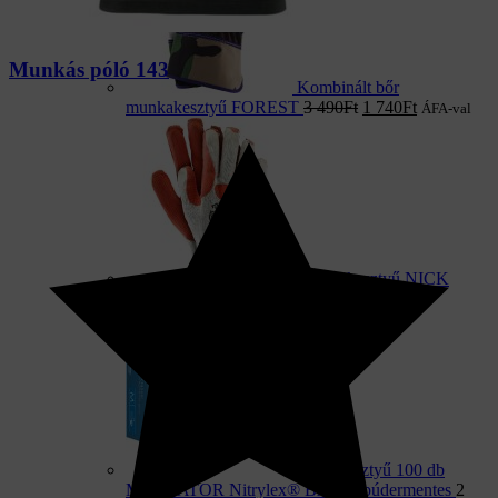
Munkás póló 143
Kombinált bőr
munkakesztyű FOREST
3 490
Ft
1 740
Ft
ÁFA-val
Munkakesztyű NICK
MAX
920
Ft
ÁFA-val
Nitril kesztyű 100 db
MERCATOR Nitrylex® BASIC púdermentes
2