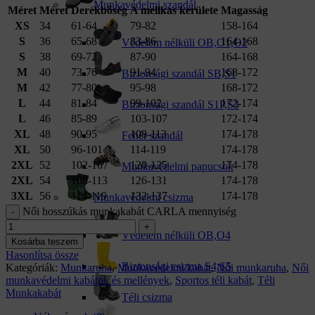
Munkavédelmi szandál
Méret
Méret
Derékbőség
A mellkas kerülete
Magasság
XS
34
61-64
79-82
158-164
S
36
65-68
83-86
164-168
Védelem nélküli OB,O1,O2
S
38
69-72
87-90
164-168
M
40
73-76
91-94
168-172
Biztonsági szandál SB,S1
M
42
77-80
95-98
168-172
L
44
81-84
99-102
172-174
Biztonsági szandál S1P,S3
L
46
85-89
103-107
172-174
XL
48
90-95
108-113
174-178
Fehér szandál
XL
50
96-101
114-119
174-178
2XL
52
102-107
120-125
174-178
Munkavédelmi papucsok
2XL
54
108-113
126-131
174-178
3XL
56
114-119
132-137
174-178
Munkavédelmi csizma
Női hosszúkás munkakabát CARLA mennyiség
Védelem nélküli OB,O4
Kosárba teszem
Hasonlítsa össze
Biztonsági csizma S4,S5
Kategóriák:
Munkaruha
,
Munkavédelmi kabát
,
Női munkaruha
,
Női
munkavédelmi kabátok és mellények
,
Sportos téli kabát
,
Téli
Munkakabát
Téli csizma