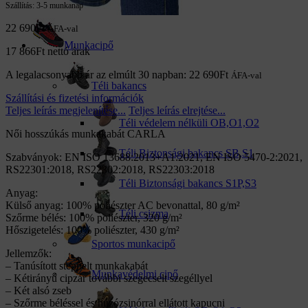
Szállítás:
3-5 munkanap
22 690
Ft
ÁFA-val
Munkacipő
17 866
Ft
nettó árak
A legalacsonyabb ár az elmúlt 30 napban:
22 690
Ft
ÁFA-val
Téli bakancs
Szállítási és fizetési információk
Teljes leírás megjelenítése...
Teljes leírás elrejtése...
Téli védelem nélküli OB,O1,O2
Női hosszúkás munkakabát CARLA
Téli Biztonsági bakancs SB,S1
Szabványok: EN ISO 13688:2013+A1:2021, EN ISO 5470-2:2021,
RS22301:2018, RS22302:2018, RS22303:2018
Téli Biztonsági bakancs S1P,S3
Anyag:
Külső anyag: 100% poliészter AC bevonattal, 80 g/m²
Téli csizma
Szőrme bélés: 100% poliészter, 320 g/m²
Hőszigetelés: 100% poliészter, 430 g/m²
Sportos munkacipő
Jellemzők:
– Tanúsított steppelt munkakabát
Munkavédelmi cipő
– ​​Kétirányú cipzár további szegecselt szegéllyel
– Két alsó zseb
– Szőrme béléssel és húzózsinórral ellátott kapucni