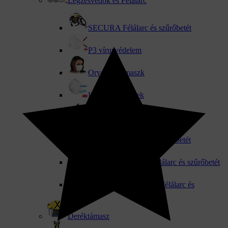
Légzésvédők és Félálarc
SECURA Félálarc és szűrőbetét
P3 vírusvédelem
Orvosi szájmaszk
Légzőkészülékek
3M porálarc és félálarc
JSP MIDI Félálarc és szűrőbetét
JSP FILTERSPEC Félálarc és szűrőbetét
MSA ADVANTAGE Félálarc és
szűrőbetét
Deréktámasz