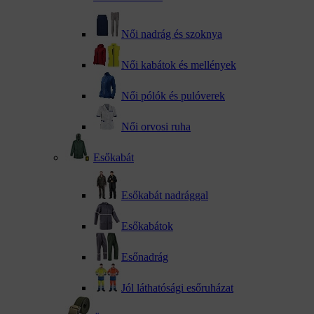
Női nadrág és szoknya
Női kabátok és mellények
Női pólók és pulóverek
Női orvosi ruha
Esőkabát
Esőkabát nadrággal
Esőkabátok
Esőnadrág
Jól láthatósági esőruházat