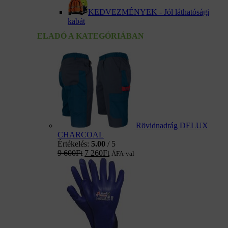
KEDVEZMÉNYEK - Jól láthatósági
kabát
ELADÓ A KATEGÓRIÁBAN
Rövidnadrág DELUX
CHARCOAL
Értékelés:
5.00
/ 5
9 600
Ft
7 260
Ft
ÁFA-val