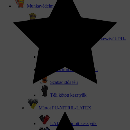
Munkavédelmi kesztyű
Téli kesztyű
Téli mártott munkavédelmi kesztyűk PU-
NITRIL-LATEX
Bőr téli kesztyűk
Bélelt kombinált kesztyűk
Szabadidős téli
Téli kötött kesztyűk
Mártot PU-NITRIL-LATEX
LATEX mártott kesztyűk