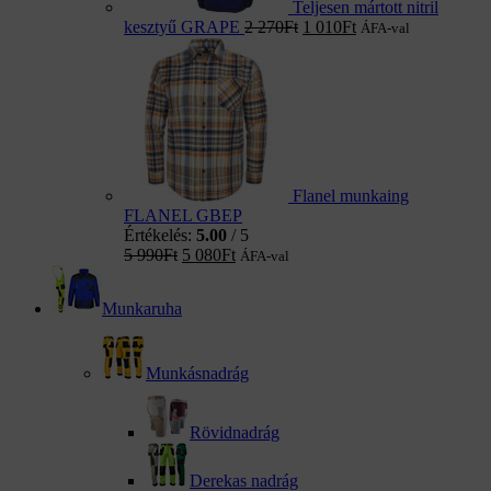
Teljesen mártott nitril
kesztyű GRAPE
2 270
Ft
1 010
Ft
ÁFA-val
Flanel munkaing
FLANEL GBEP
Értékelés:
5.00
/ 5
5 990
Ft
5 080
Ft
ÁFA-val
Munkaruha
Munkásnadrág
Rövidnadrág
Derekas nadrág