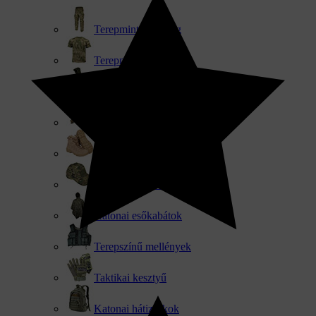
Terepmintás nadrág
Terepmintás pólók
Katonai pulóverek
Taktikai kabátok
Katonai és taktikai lábbelik
Sapkák, kalapok és csuklyák
Katonai esőkabátok
Terepszínű mellények
Taktikai kesztyű
Katonai hátizsákok