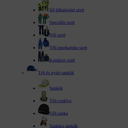
Jól láthatósági szett
Speciális szett
Női szett
Téli munkaruha szett
Kantáros szett
Téli és nyári sapkák
Sapkák
Téli csuklya
Téli sapka
Szakács sapkák