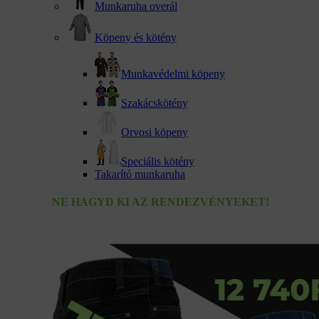
Munkaruha overál
Köpeny és kötény
Munkavédelmi köpeny
Szakácskötény
Orvosi köpeny
Speciális kötény
Takarító munkaruha
NE HAGYD KI AZ RENDEZVÉNYEKET!