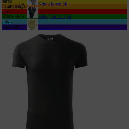
sárga
Kötött kesztyűk
narancssárga
piros
zöld kelly
Hidegálló kesztyű
türkiz
királykék
Hőálló kesztyű
Vágásbiztos kesztyű
Antisztatikus kesztyűk
Vibrációs kesztyűk
Dielektromos kesztyű
ANSELL kesztyű
ELADÓ A KATEGÓRIÁBAN