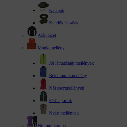
Kalapok
Kendők és sálak
Aláöltözet
Munkamellény
Jól láthatósági mellények
Bélelt munkamellény
Női sportmellények
Férfi sportok
Nyári mellények
Női munkaruha