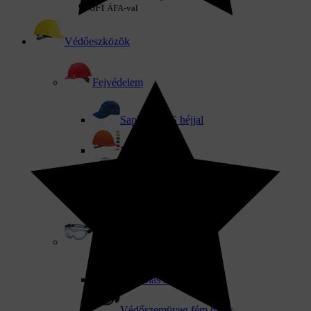
970
Ft
ÁFA-val
Védőeszközök
Fejvédelem
Sapkák ABS héjjal
Munka sisakok
Tartozékok sisakokhoz
Sisak készletek
Munkavédelmi szemüveg
Dioptriás szemüveg
Védőszemüveg fém hálós