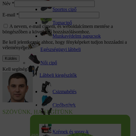
Név
*
Sportos cipő
E-mail
*
Tornacipő
A nevem, e-mail címem, és weboldalcímem mentése a
böngészőben a következő hozzászólásomhoz.
Munkavédelmi papucsok
Be kell jelentkeznie ahhoz, hogy fényképeket tudjon hozzáadni a
véleményéhez.
Egészségügyi lábbeli
Női cipő
Kell segítség?
Lábbeli kiegészítők
Csizmabélés
Cipőbetétek
Tanácsra van szüksége a választáshoz?
SZÖVÜNK, HA SEGÍTÜNK
Cipőfűző
Krémek és spray-k
info@munkasnadrag.hu
Hé - Pé: 8:00 - 17:00