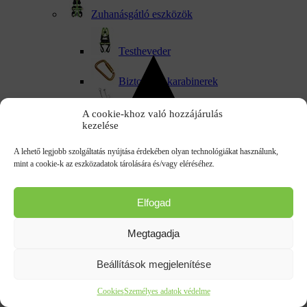
Zuhanásgátló eszközök
Testheveder
Biztonsági karabinerek
Kötelek és rögzítőkötél
A cookie-khoz való hozzájárulás
kezelése
Önvisszahúzó zuhanásgátlók
A lehető legjobb szolgáltatás nyújtása érdekében olyan technológiákat használunk,
mint a cookie-k az eszközadatok tárolására és/vagy eléréséhez.
Zuhanásgátló kötél
Térdvédő munkavédelmi
Elfogad
Homokfúvó védőruha
Megtagadja
MSA gázdetektorok
Beállítások megjelenítése
Hallásvédő
Cookies
Személyes adatok védelme