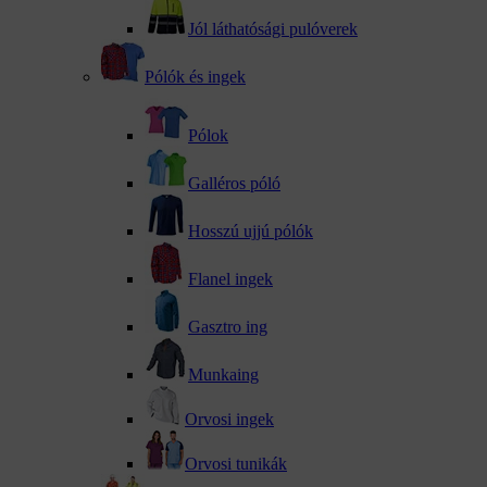
Jól láthatósági pulóverek
Pólók és ingek
Pólok
Galléros póló
Hosszú ujjú pólók
Flanel ingek
Gasztro ing
Munkaing
Orvosi ingek
Orvosi tunikák