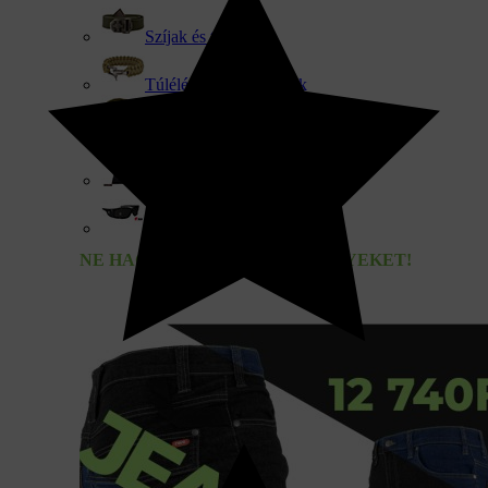
Szíjak és tokok
Túlélési segédeszközök
Katonai kiegészítők
Termikus fehérnemű
Napszemüveg
NE HAGYD KI AZ RENDEZVÉNYEKET!