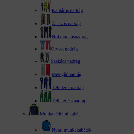
Kantáros nadrág
Álcázás nadrág
Női munkásnadrág
Orvosi nadrág
Szakács nadrág
Melegítőnadrág
Téli dereknadrág
Téli kertésznadrág
Munkavédelmi kabát
Nyári munkakabátok