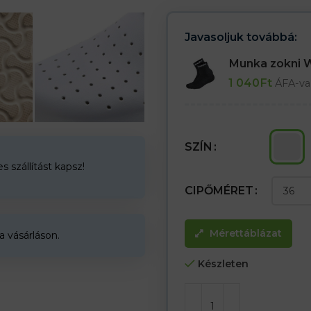
– Antisztatikus
– Ellenáll az olajoknak, növényi é
– Szennyezésálló felület
Javasoljuk továbbá:
– Könnyű tisztítás
– Szíj a beállításhoz
Munka zokni
1 040
Ft
ÁFA-va
SZÍN
 szállítást kapsz!
CIPŐMÉRET
Mérettáblázat
a vásárláson.
Készleten