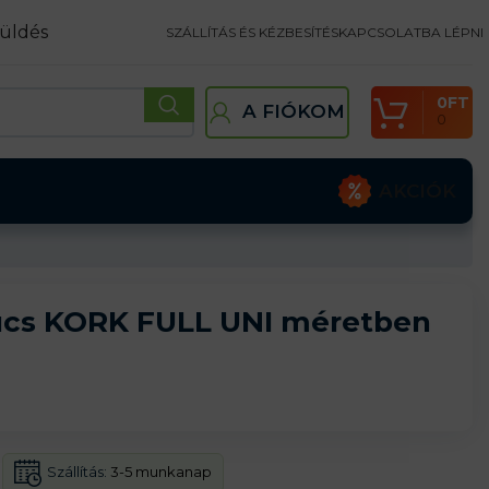
üldés
SZÁLLÍTÁS ÉS KÉZBESÍTÉS
KAPCSOLATBA LÉPNI
0
FT
A FIÓKOM
0
AKCIÓK
ucs KORK FULL UNI méretben
Szállítás:
3-5 munkanap