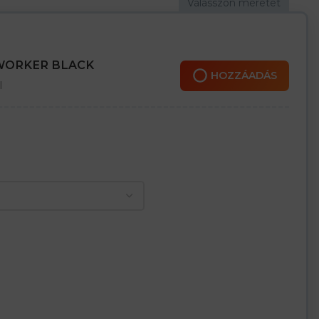
s állati zsíroknak
 WORKER BLACK
HOZZÁADÁS
l