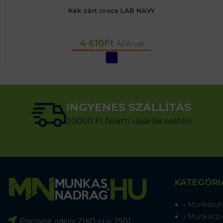
Kék zárt crocs LAB NAVY
4 610
Ft
ÁFA-val
OPCIÓK VÁLASZTÁSA
INGYENES SZÁLLÍTÁS
20000 Ft feletti vásárlás esetén
KATEGÓRI
Munkaruh
Munkacip
Pracovné odevy ZIKO s.r.o. 2901