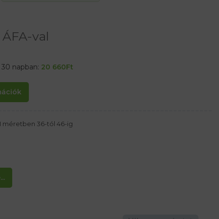
ÁFA-val
t 30 napban:
20 660
Ft
rmációk
méretben 36-tól 46-ig
..