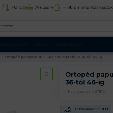
Panasz
Árucsere
Problémamentes visszak
ÁBLÁZATOK
BLOG
KÉRDÉSEK
i
Ortopéd papucs KORK FULL UNI méretben 36-tól 46-ig
Ortopéd pap
KATTINTS A KINAGYÍTÁSHOZ
36-tól 46-ig
Katalógus szám: 271176
Szállítás innen
1390 Ft