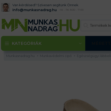
Van kérdésed? Szívesen segítünk Önnek.
info@munkasnadrag.hu
Hé - Pé: 8:00 - 17:00
KATEGÓRIÁK
MÉRETT
Munkasnadrag.hu
Munkavédelmi cipő
Egészségügyi lábbel