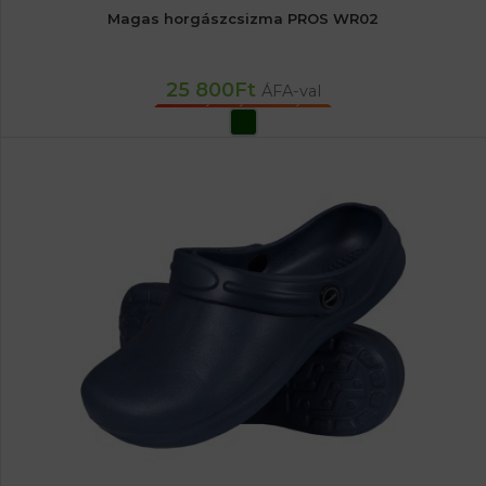
Magas horgászcsizma PROS WR02
25 800
Ft
ÁFA-val
OPCIÓK VÁLASZTÁSA