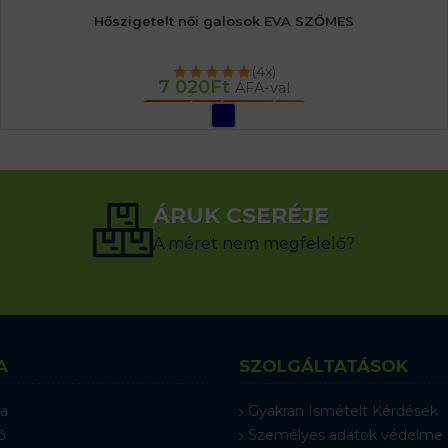
Hőszigetelt női galosok EVA SZŐMES
(4x)
7 020
Ft
ÁFA-val
OPCIÓK VÁLASZTÁSA
ÁRUK CSERÉJE
A méret nem megfelelő?
A
SZOLGÁLTATÁSOK
a
Gyakran Ismételt Kérdések
ő
Személyes adatok védelme