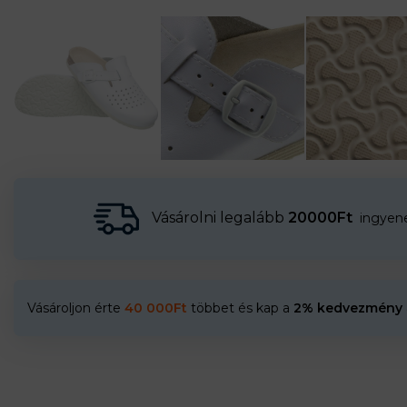
Vásárolni legalább
20000Ft
ingyenes
Vásároljon érte
40 000
Ft
többet és kap a
2% kedvezmény