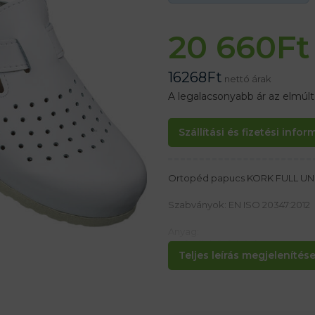
20 660
Ft
16268
Ft
nettó árak
A legalacsonyabb ár az elmúl
Szállítási és fizetési info
Ortopéd papucs KORK FULL UNI 
Szabványok: EN ISO 20347:2012
Anyag:
Perforált bőr felsőrész
Teljes leírás megjelenítése.
Talp gumiból – parafa profil
Természetes velúr talpbetét
Jellemzők:
– Csúszásmentes talp