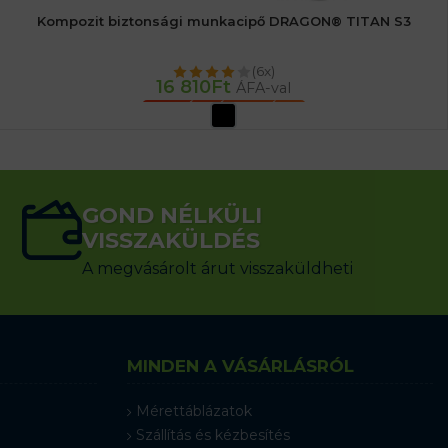
Kompozit biztonsági munkacipő DRAGON® TITAN S3
(6x)
16 810
Ft
ÁFA-val
OPCIÓK VÁLASZTÁSA
GOND NÉLKÜLI
VISSZAKÜLDÉS
A megvásárolt árut visszaküldheti
MINDEN A VÁSÁRLÁSRÓL
Mérettáblázatok
Szállítás és kézbesítés